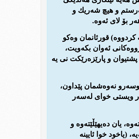
په‌رستم و هیچ شه‌ریك و
ر بۆ لای ئه‌وه‌.
ه کردووه‌) قورئانمان وه‌کو
زووه‌کانی ئه‌وان بکه‌ویت،
چ پشتیوان و پارێزه‌رێکت نی یه
اوسه‌رو نه‌وه‌شمان پێداون،
ر ویستی خوای له‌سه‌ر
وه‌، یان ده‌یهێڵێته‌وه و
‌، (یاخود خوا ئایینه