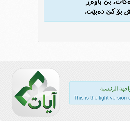
کات، بێ باوه‌ڕ
یش بۆ کێ ده‌بێت.
اجهة الرئيسية
This is the light version 