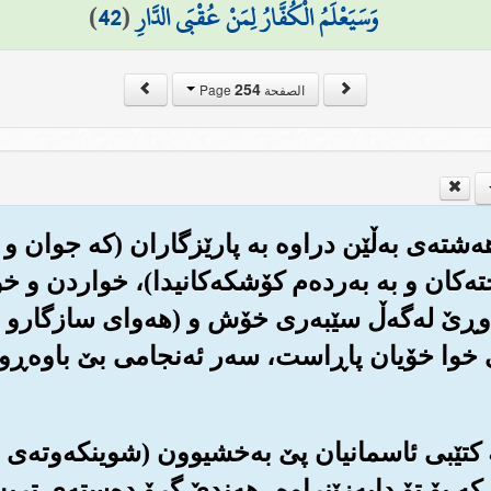
وَسَيَعْلَمُ الْكُفَّارُ لِمَنْ عُقْبَى الدَّارِ
(
42
)
254
الصفحة Page
به‌هه‌شته‌ی به‌ڵێن دراوه به پارێزگاران (که جوان و 
ته‌کان و به به‌رده‌م کۆشکه‌کانیدا)، خواردن و خو
اوڕێ له‌گه‌ڵ سێبه‌ری خۆش و (هه‌وای سازگارو شن
یی خوا خۆیان پاڕاست، سه‌ر ئه‌نجامی بێ باوه‌ڕ
‌ی که کتێبی ئاسمانیان پێ به‌خشیوون (شوینکه‌وته
که بۆ تۆ دابه‌زێنراوه‌، هه‌ندێ گرۆ ده‌سته‌ی تر