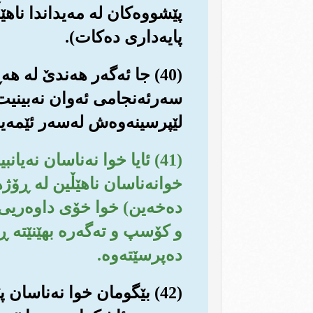
پێشووه‌کان له مه‌یداندا ناهێ
پایه‌داری ده‌کات).
(40) جا ئه‌گه‌ر هه‌ندێ له
سه‌رئه‌نجامی ئه‌وان نه‌بینیت،
لێپرسینه‌وه‌ش له‌سه‌ر ئێمه‌یه
(41) ئایا خوا نه‌ناسان نه‌یا
خوانه‌ناسان ناهێڵین له ڕۆژه
ده‌خه‌ین) خوا خۆی داوه‌‌ریی
و کۆسپ و ته‌گه‌ره بهێنێته ڕ
ده‌پرسێته‌وه‌.
(42) بێگومان خوا نه‌ناسان