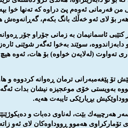
ی من فه‌رمانی ئه‌وه‌م پێ دراوه که ته‌نها خوا ب
ه‌ر بۆ لای ئه‌و خه‌ڵك بانگ بکه‌م، گه‌ڕانه‌وه‌ش هه‌
ێشتر کتێبی ئاسمانیمان به زمانی جۆراو جۆر ڕه‌وان
و دابه‌زاندووه‌، سوێند به‌خوا ئه‌گه‌ر شوێنی ئاره‌
ری ته‌واوت (له‌لایه‌ن خواوه‌) بۆ هات، ئه‌وه هی
ن پێش تۆ پێغه‌مبه‌رانی ترمان ڕه‌وانه کردووه و ه
بووه به‌ویستی خۆی موعجیزه نیشان بدات ئه‌گه‌
ووداوێکیش بڕیارێکی تایبه‌ت هه‌یه‌.
سه‌ر هه‌رچییه‌ك بێت، له‌ناوی ده‌بات و ده‌یکوژێنێته‌
 تۆمارکراوی هه‌موو ڕووداوه‌کان لای ئه‌و زاته‌یه