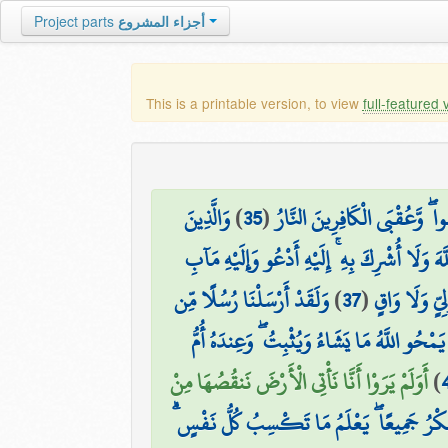
أجزاء المشروع
Project parts
This is a printable version, to view
full-featured 
ا ۖ وَّعُقْبَى الْكَافِرِينَ النَّارُ
(
35
)
وَالَّذِينَ
 وَلَا أُشْرِكَ بِهِ ۚ إِلَيْهِ أَدْعُو وَإِلَيْهِ مَآبِ
يٍّ وَلَا وَاقٍ
(
37
)
وَلَقَدْ أَرْسَلْنَا رُسُلًا مِّن
يَمْحُو اللَّهُ مَا يَشَاءُ وَيُثْبِتُ ۖ وَعِندَهُ أُمُّ
)
أَوَلَمْ يَرَوْا أَنَّا نَأْتِي الْأَرْضَ نَنقُصُهَا مِنْ
لْمَكْرُ جَمِيعًا ۖ يَعْلَمُ مَا تَكْسِبُ كُلُّ نَفْسٍ ۗ