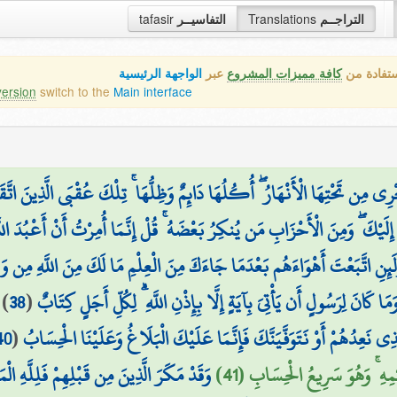
التراجــم
Translations
التفاسيــر
tafasir
ستفادة من
كافة مميزات المشروع
عبر
الواجهة الرئيسية
version
switch to the
Main interface
جْرِي مِن تَحْتِهَا الْأَنْهَارُ ۖ أُكُلُهَا دَائِمٌ وَظِلُّهَا ۚ تِلْكَ عُقْبَى الَّذِينَ اتَّقَو
لَيْكَ ۖ وَمِنَ الْأَحْزَابِ مَن يُنكِرُ بَعْضَهُ ۚ قُلْ إِنَّمَا أُمِرْتُ أَنْ أَعْبُدَ اللَّهَ
وَلَئِنِ اتَّبَعْتَ أَهْوَاءَهُم بَعْدَمَا جَاءَكَ مِنَ الْعِلْمِ مَا لَكَ مِنَ اللَّهِ مِن وَلِ
وَمَا كَانَ لِرَسُولٍ أَن يَأْتِيَ بِآيَةٍ إِلَّا بِإِذْنِ اللَّهِ ۗ لِكُلِّ أَجَلٍ كِتَابٌ
(
38
)
ذِي نَعِدُهُمْ أَوْ نَتَوَفَّيَنَّكَ فَإِنَّمَا عَلَيْكَ الْبَلَاغُ وَعَلَيْنَا الْحِسَابُ
(
40
مِهِ ۚ وَهُوَ سَرِيعُ الْحِسَابِ (41)
وَقَدْ مَكَرَ الَّذِينَ مِن قَبْلِهِمْ فَلِلَّهِ ا