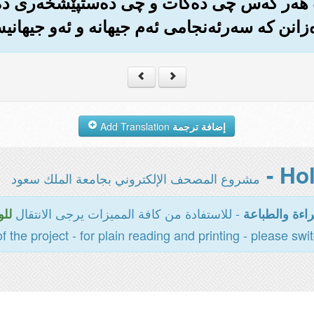
 هه‌ر که‌س چی ده‌کات و چی ده‌ستپێشخه‌ری ده‌
ه‌زانن که سه‌رئه‌نجامی ئه‌م جیهانه و ئه‌و جیهان
إضافة ترجمة
Add Translation
مشروع المصحف الإلكتروني بجامعة الملك سعود
- للاستفادة من كافة المميزات يرجى الانتقال
اءة والطباعة
للو
of the project - for plain reading and printing - please swi