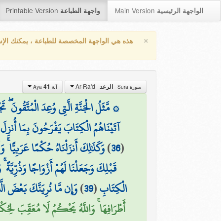
Printable Version
Main Version
الواجهة الرئيسية
واجهة الطباعة
×
هذه هي الواجهة المخصصة للطباعة ، يمكنك الإ
Ar-Ra'd
الرعد
41
سورة Sura
آية Aya
۞ مَّثَلُ الْجَنَّةِ الَّتِي وُعِدَ الْمُتَّقُونَ ۖ تَ
آتَيْنَاهُمُ الْكِتَابَ يَفْرَحُونَ بِمَا أُنزِلَ إِ
(
36
)
وَكَذَٰلِكَ أَنزَلْنَاهُ حُكْمًا عَرَبِيًّا ۚ 
قَبْلِكَ وَجَعَلْنَا لَهُمْ أَزْوَاجًا وَذُرِّيَّةً ۚ 
الْكِتَابِ
(
39
)
وَإِن مَّا نُرِيَنَّكَ بَعْضَ الَّ
أَطْرَافِهَا ۚ وَاللَّهُ يَحْكُمُ لَا مُعَقِّبَ لِحُكْ