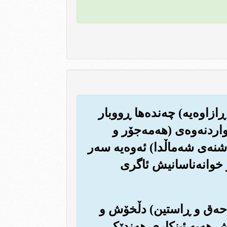
ڕازاوه‌یه‌) چه‌نده‌ها ڕووبار
اردنه‌وه‌ی (هه‌مه‌جۆر و
ه‌ی شه‌ماڵدا) ئه‌وه‌یه سه‌ر
و خوانه‌ناسانیش ئاگری
‌ی حه‌ق و ڕاستین) دڵخۆش و
یش هه‌یه ئینکاری هه‌ندێکی