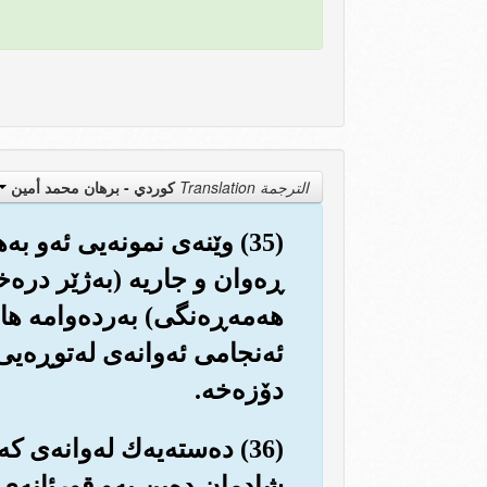
الترجمة Translation
كوردي - برهان محمد أمين
(35) وێنه‌ی نمونه‌یی ئه‌و 
ڕه‌وان و جاریه (به‌ژێر دره‌خ
هه‌مه‌ڕه‌نگی) به‌رده‌وامه ه
ئه‌نجامی ئه‌وانه‌ی له‌توڕه‌
دۆزه‌خه‌.
(36) ده‌سته‌یه‌ك له‌وانه
شادمان ده‌بن به‌و قورئانه‌ی 