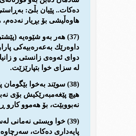
ده‌کات.. پێیان بڵێ: به‌ڕاست
هاوه‌ڵیشی بۆ بڕیار نه‌ده‌م، ه
(37) هه‌ر به‌و شێوه‌یه (پ
داوه‌رێك به‌عه‌ره‌بیه‌کی پارا
دوای ئه‌وه‌ی زانستی و زانیا
له سزای خوا بتپارێزێت.
(38) سوێند به‌خوا بێگوما
هیچ پێغه‌مبه‌رێکیش بۆی نه‌
نه‌بووبێت، بۆ هه‌موو کارو ڕ
(39) خوا ویستی نه‌مانی له‌
پایه‌داری ده‌کات، سه‌رچاوه‌ی