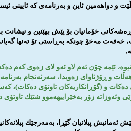
ڵێت و دواهه‌مین ئاین و به‌رنامه‌ی که ئایینی ئیس
 هه‌ڕه‌شه‌کانی خۆمانیان بۆ پێش بهێنین و نیشانت ب
 خه‌فه‌ت مه‌خۆ چونکه به‌ڕاستی تۆ ته‌نها گه‌یاندن
‌.
نبینیوه‌، ئێمه چۆن ئه‌م لاو ئه‌و لای زه‌وی که‌م ده‌ک
ه‌ڵات و ڕۆژئاوای زه‌ویدا، سه‌رئه‌نجام به‌رنامه 
 ده‌کات و (گۆڕانکاریه‌کان تاوتۆی ده‌کات)، که
ێی وئه‌وزاته زۆر به‌خێراییهه‌موو شتێك تاوتۆی د
 پێش ئه‌مانیش پیلانیان گێڕا، به‌مه‌رجێك پیلانه‌کا