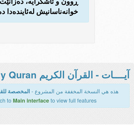
ڕوون و ئاشکرایه‌، ده‌زانێت
خوانه‌ناسانیش له‌ئاینده‌دا د
آيــــات - القرآن الكريم Holy Quran -
هذه هي النسخة المخففة من المشروع -
المخصصة للقر
tch to
to view full features
Main interface