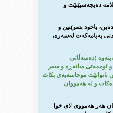
لامه ده‌یچه‌سپێنێت و
ده‌ین، یاخود بتمرێنین و
ی په‌یامه‌که‌ت له‌سه‌ره‌،
ه‌ینه‌وه (ده‌سه‌ڵاتی
و ئوممه‌تی میانه‌ڕه و سه‌ر
‌س ناتوانێت موحاسه‌به‌ی بکات
ه‌کات و له هه‌مووان
نیان هه‌ر هه‌مووی لای خوا