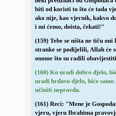
neki predznaci od Gospodara 
biti od koristi to što će tada vj
ako nije, kao vjernik, kakvo d
i mi ćemo, doista, čekati!"
(159) Tebe se ništa ne tiču oni
stranke se podijelili, Allah će 
onome što su radili obavijestiti
(160) Ko uradi dobro djelo, bi
uradi hrđavo djelo, biće samo 
učiniti nepravda.
(161) Reci: "Mene je Gospodar
vjeru, vjeru Ibrahima pravovj