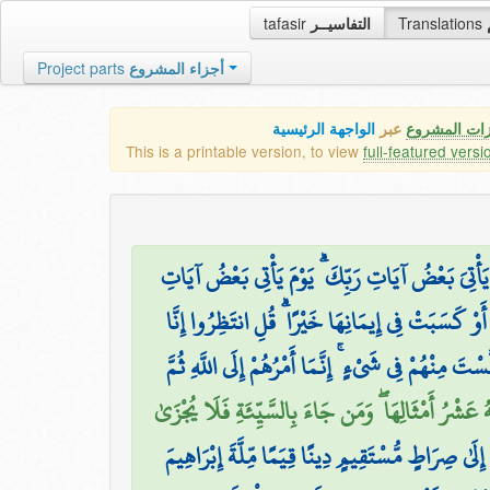
tafasir
التفاسيــر
Translations
Project parts
أجزاء المشروع
زات المشروع
عبر
الواجهة الرئيسية
This is a printable version, to view
full-featured versi
وْ يَأْتِيَ بَعْضُ آيَاتِ رَبِّكَ ۗ يَوْمَ يَأْتِي بَعْضُ آيَاتِ
وْ كَسَبَتْ فِي إِيمَانِهَا خَيْرًا ۗ قُلِ انتَظِرُوا إِنَّا
َّسْتَ مِنْهُمْ فِي شَيْءٍ ۚ إِنَّمَا أَمْرُهُمْ إِلَى اللَّهِ ثُمَّ
عَشْرُ أَمْثَالِهَا ۖ وَمَن جَاءَ بِالسَّيِّئَةِ فَلَا يُجْزَىٰ
 إِلَىٰ صِرَاطٍ مُّسْتَقِيمٍ دِينًا قِيَمًا مِّلَّةَ إِبْرَاهِيمَ