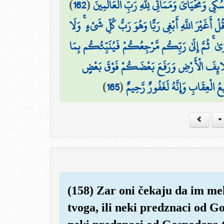
)
162
(
ُكِي وَمَحْيَايَ وَمَمَاتِي لِلَّهِ رَبِّ الْعَالَمِينَ
ُلْ أَغَيْرَ اللَّهِ أَبْغِي رَبًّا وَهُوَ رَبُّ كُلِّ شَيْءٍ ۚ وَلَا
َىٰ ۚ ثُمَّ إِلَىٰ رَبِّكُم مَّرْجِعُكُمْ فَيُنَبِّئُكُم بِمَا
َائِفَ الْأَرْضِ وَرَفَعَ بَعْضَكُمْ فَوْقَ بَعْضٍ
)
165
(
ُ الْعِقَابِ وَإِنَّهُ لَغَفُورٌ رَّحِيمٌ
(158) Zar oni čekaju da im me
tvoga, ili neki predznaci od 