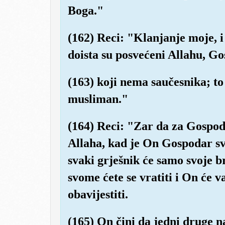
Boga."
(162) Reci: "Klanjanje moje, i
doista su posvećeni Allahu, Go
(163) koji nema saučesnika; to
musliman."
(164) Reci: "Zar da za Gospo
Allaha, kad je On Gospodar sve
svaki grješnik će samo svoje 
svome ćete se vratiti i On će v
obavijestiti.
(165) On čini da jedni druge n