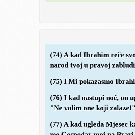
(74) A kad Ibrahim reče sv
narod tvoj u pravoj zabludi
(75) I Mi pokazasmo Ibrahi
(76) I kad nastupi noć, on 
"Ne volim one koji zalaze!
(77) A kad ugleda Mjesec k
me Gospodar moj na Pravi pu