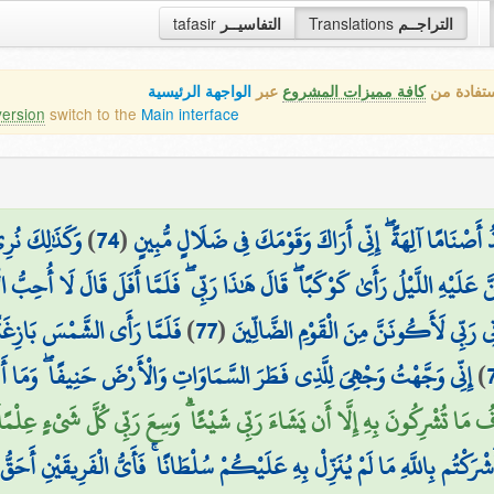
tafasir
التفاسيــر
Translations
التراجــم
ستفادة من
كافة مميزات المشروع
عبر
الواجهة الرئيسية
version
switch to the
Main interface
وَكَذَٰلِكَ نُر
)
74
(
۞ أَصْنَامًا آلِهَةً ۖ إِنِّي أَرَاكَ وَقَوْمَكَ فِي ضَلَالٍ مُّبِينٍ
َّ عَلَيْهِ اللَّيْلُ رَأَىٰ كَوْكَبًا ۖ قَالَ هَٰذَا رَبِّي ۖ فَلَمَّا أَفَلَ قَالَ لَا أُحِبُّ ال
فَلَمَّا رَأَى الشَّمْسَ بَازِغَةً 
)
77
(
ِنِي رَبِّي لَأَكُونَنَّ مِنَ الْقَوْمِ الضَّالِّينَ
إِنِّي وَجَّهْتُ وَجْهِيَ لِلَّذِي فَطَرَ السَّمَاوَاتِ وَالْأَرْضَ حَنِيفًا ۖ وَمَا أَن
)
افُ مَا تُشْرِكُونَ بِهِ إِلَّا أَن يَشَاءَ رَبِّي شَيْئًا ۗ وَسِعَ رَبِّي كُلَّ شَيْءٍ عِلْمًا ۗ
ْرَكْتُم بِاللَّهِ مَا لَمْ يُنَزِّلْ بِهِ عَلَيْكُمْ سُلْطَانًا ۚ فَأَيُّ الْفَرِيقَيْنِ أَحَقّ