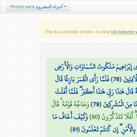
Project parts
أجزاء المشروع
This is a printable version, to view
full-featured 
ِي إِبْرَاهِيمَ مَلَكُوتَ السَّمَاوَاتِ وَالْأَرْضِ
فَلَمَّا رَأَى الْقَمَرَ بَازِغًا قَالَ
)
76
(
ْآفِلِينَ
قَالَ هَٰذَا رَبِّي هَٰذَا أَكْبَرُ ۖ فَلَمَّا أَفَلَتْ
وَحَاجَّهُ قَوْمُهُ ۚ قَالَ
)
79
(
َا مِنَ الْمُشْرِكِينَ
 أَفَلَا تَتَذَكَّرُونَ (80
وَكَيْفَ أَخَافُ مَا
)
81
(
ُ بِالْأَمْنِ ۖ إِن كُنتُمْ تَعْلَمُونَ