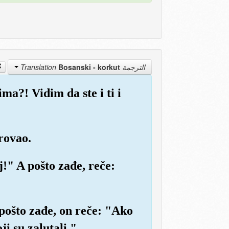
Bosanski - korkut
الترجمة Translation
a?! Vidim da ste i ti i
rovao.
!" A pošto zađe, reče:
pošto zađe, on reče: "Ako
i su zalutali."