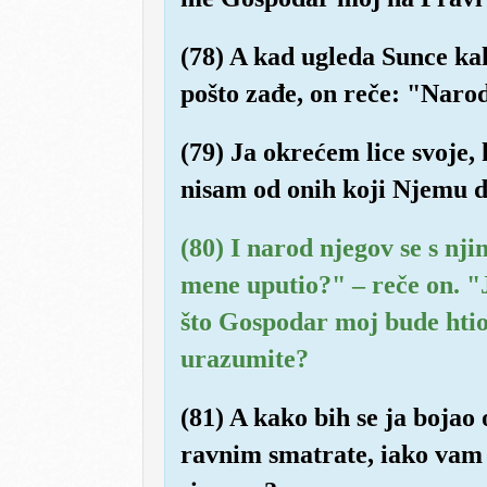
(78) A kad ugleda Sunce ka
pošto zađe, on reče: "Naro
(79) Ja okrećem lice svoje,
nisam od onih koji Njemu 
(80) I narod njegov se s nj
mene uputio?" – reče on. "
što Gospodar moj bude hti
urazumite?
(81) A kako bih se ja bojao 
ravnim smatrate, iako vam On