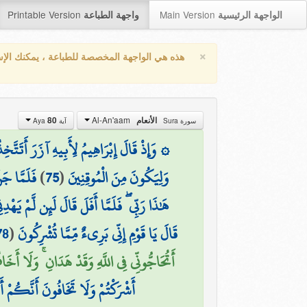
Printable Version
Main Version
الواجهة الرئيسية
واجهة الطباعة
×
هذه هي الواجهة المخصصة للطباعة ، يمكنك الإ
Al-An'aam
80
الأنعام
سورة Sura
آية Aya
وَإِذْ قَالَ إِبْرَاهِيمُ لِأَبِيهِ آزَرَ أَتَتَّخِذُ 
فَلَمَّا جَن
)
75
(
وَلِيَكُونَ مِنَ الْمُوقِنِينَ
هَٰذَا رَبِّي ۖ فَلَمَّا أَفَلَ قَالَ لَئِن لَّمْ يَهْد
78
(
قَالَ يَا قَوْمِ إِنِّي بَرِيءٌ مِّمَّا تُشْرِكُونَ
أَتُحَاجُّونِّي فِي اللَّهِ وَقَدْ هَدَانِ ۚ وَلَا أَخَ)
أَشْرَكْتُمْ وَلَا تَخَافُونَ أَنَّكُمْ أَش