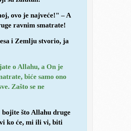
j, ovo je najveće!" – A
druge ravnim smatrate!
sa i Zemlju stvorio, ja
jate o Allahu, a On je
matrate, biće samo ono
e. Zašto se ne
e bojite što Allahu druge
ko će, mi ili vi, biti