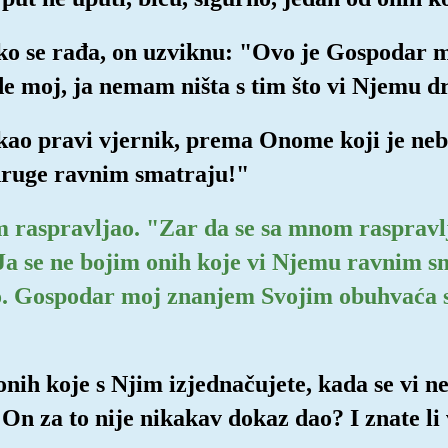
ko se rađa, on uzviknu: "Ovo je Gospodar mo
de moj, ja nemam ništa s tim što vi Njemu 
 kao pravi vjernik, prema Onome koji je nebe
druge ravnim smatraju!"
im raspravljao. "Zar da se sa mnom raspravl
Ja se ne bojim onih koje vi Njemu ravnim s
o. Gospodar moj znanjem Svojim obuhvaća sv
onih koje s Njim izjednačujete, kada se vi n
 za to nije nikakav dokaz dao? I znate li vi 