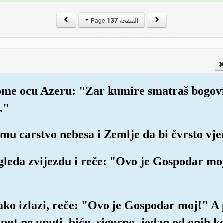
137
الصفحة Page
ome ocu Azeru: "Zar kumire smatraš bogovim
."
mu carstvo nebesa i Zemlje da bi čvrsto vje
ugleda zvijezdu i reče: "Ovo je Gospodar moj
"
ako izlazi, reče: "Ovo je Gospodar moj!" A 
t ne uputi, biću, sigurno, jedan od onih koj