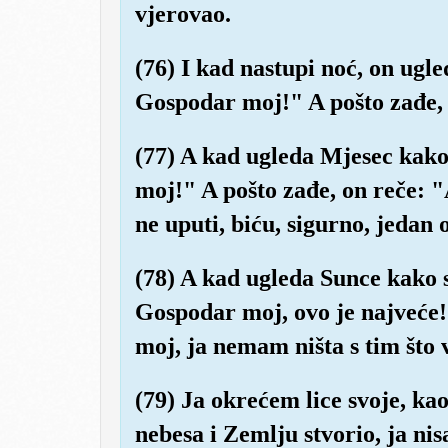
vjerovao.
(76) I kad nastupi noć, on ugle
Gospodar moj!" A pošto zađe, 
(77) A kad ugleda Mjesec kako
moj!" A pošto zađe, on reče:
ne uputi, biću, sigurno, jedan o
(78) A kad ugleda Sunce kako 
Gospodar moj, ovo je najveće!
moj, ja nemam ništa s tim što
(79) Ja okrećem lice svoje, ka
nebesa i Zemlju stvorio, ja n