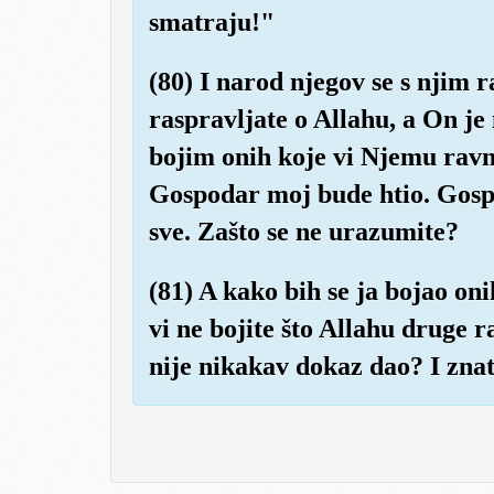
smatraju!"
(80) I narod njegov se s njim 
raspravljate o Allahu, a On je
bojim onih koje vi Njemu ravn
Gospodar moj bude htio. Gos
sve. Zašto se ne urazumite?
(81) A kako bih se ja bojao oni
vi ne bojite što Allahu druge 
nije nikakav dokaz dao? I znate 