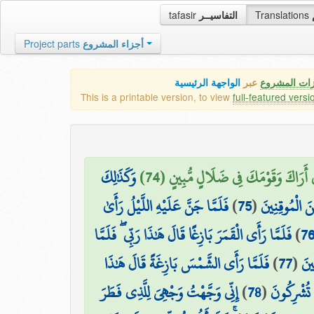
tafasir
التفاسيــر
Translations
Project parts
أجزاء المشروع
زات المشروع
عبر
الواجهة الرئيسية
This is a printable version, to view
full-featured versi
۞ ِي أَرَاكَ وَقَوْمَكَ فِي ضَلَالٍ مُّبِينٍ (74
وَكَذَٰلِكَ
فَلَمَّا جَنَّ عَلَيْهِ اللَّيْلُ رَأَىٰ
)
75
(
 الْمُوقِنِينَ
فَلَمَّا رَأَى الْقَمَرَ بَازِغًا قَالَ هَٰذَا رَبِّي ۖ فَلَمَّا
)
7
فَلَمَّا رَأَى الشَّمْسَ بَازِغَةً قَالَ هَٰذَا
)
77
(
ينَ
إِنِّي وَجَّهْتُ وَجْهِيَ لِلَّذِي فَطَرَ
)
78
(
ا تُشْرِكُونَ