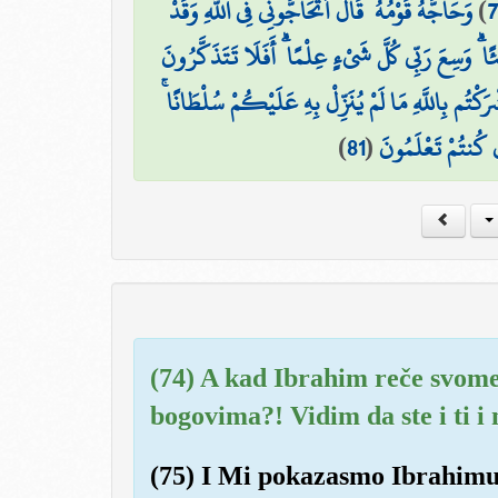
وَحَاجَّهُ قَوْمُهُ ۚ قَالَ أَتُحَاجُّونِّي فِي اللَّهِ وَقَدْ
)
7
ا ۗ وَسِعَ رَبِّي كُلَّ شَيْءٍ عِلْمًا ۗ أَفَلَا تَتَذَكَّرُونَ
َكْتُم بِاللَّهِ مَا لَمْ يُنَزِّلْ بِهِ عَلَيْكُمْ سُلْطَانًا
)
81
(
إِن كُنتُمْ تَعْلَمُونَ
(74) A kad Ibrahim reče svom
bogovima?! Vidim da ste i ti i
(75) I Mi pokazasmo Ibrahimu 