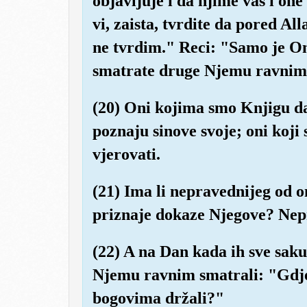
objavljuje i da njime vas i on
vi, zaista, tvrdite da pored A
ne tvrdim." Reci: "Samo je On 
smatrate druge Njemu ravnim
(20) Oni kojima smo Knjigu da
poznaju sinove svoje; oni koji 
vjerovati.
(21) Ima li nepravednijeg od on
priznaje dokaze Njegove? Nepr
(22) A na Dan kada ih sve sak
Njemu ravnim smatrali: "Gdje
bogovima držali?"