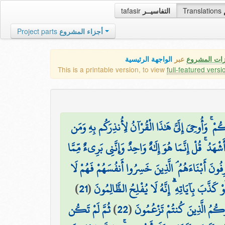
tafasir
التفاسيــر
Translations
Project parts
أجزاء المشروع
زات المشروع
عبر
الواجهة الرئيسية
This is a printable version, to view
full-featured versi
ُمْ ۚ وَأُوحِيَ إِلَيَّ هَٰذَا الْقُرْآنُ لِأُنذِرَكُم بِهِ وَمَن
ْهَدُ ۚ قُلْ إِنَّمَا هُوَ إِلَٰهٌ وَاحِدٌ وَإِنَّنِي بَرِيءٌ مِّمَّا
رِفُونَ أَبْنَاءَهُمُ ۘ الَّذِينَ خَسِرُوا أَنفُسَهُمْ فَهُمْ لَا
)
21
(
ْ كَذَّبَ بِآيَاتِهِ ۗ إِنَّهُ لَا يُفْلِحُ الظَّالِمُونَ
ثُمَّ لَمْ تَكُن
)
22
(
اؤُكُمُ الَّذِينَ كُنتُمْ تَزْعُمُونَ