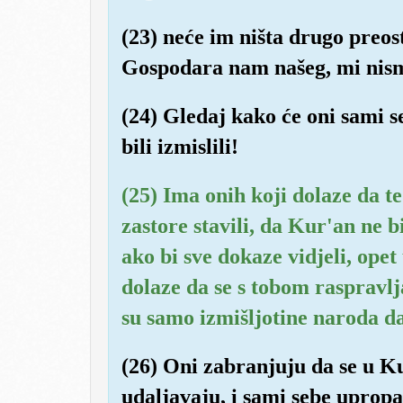
(23) neće im ništa drugo preo
Gospodara nam našeg, mi nism
(24) Gledaj kako će oni sami se
bili izmislili!
(25) Ima onih koji dolaze da te
zastore stavili, da Kur'an ne bi
ako bi sve dokaze vidjeli, opet 
dolaze da se s tobom raspravlj
su samo izmišljotine naroda d
(26) Oni zabranjuju da se u Ku
udaljavaju, i sami sebe upropa