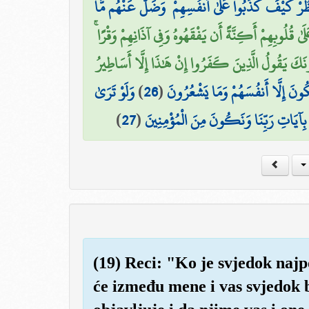
ُرْ كَيْفَ كَذَبُوا عَلَىٰ أَنفُسِهِمْ ۚ وَضَلَّ عَنْهُم مَّا
َلَىٰ قُلُوبِهِمْ أَكِنَّةً أَن يَفْقَهُوهُ وَفِي آذَانِهِمْ وَقْرًا
ِلُونَكَ يَقُولُ الَّذِينَ كَفَرُوا إِنْ هَٰذَا إِلَّا أَسَاطِيرُ
وَلَوْ تَرَىٰ
)
26
(
ِكُونَ إِلَّا أَنفُسَهُمْ وَمَا يَشْعُرُونَ
)
27
(
بَ بِآيَاتِ رَبِّنَا وَنَكُونَ مِنَ الْمُؤْمِنِينَ
(19) Reci: "Ko je svjedok najp
će između mene i vas svjedok b