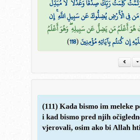
تَمَّتْ كَلِمَتُ رَبِّكَ صِدْقًا وَعَدْلًا ۚ لَّا مُبَدِّلَ
مَن فِي الْأَرْضِ يُضِلُّوكَ عَن سَبِيلِ اللَّهِ ۚ إِن
َكَ هُوَ أَعْلَمُ مَن يَضِلُّ عَن سَبِيلِهِ ۖ وَهُوَ أَعْلَمُ
)
118
(
َلَيْهِ إِن كُنتُم بِآيَاتِهِ مُؤْمِنِينَ
(111) Kada bismo im meleke pos
i kad bismo pred njih očigledn
vjerovali, osim ako bi Allah hti