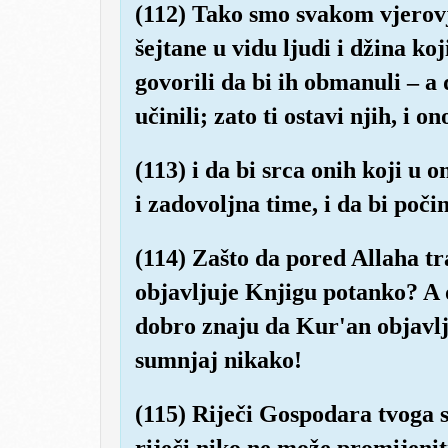
(112) Tako smo svakom vjerovj
šejtane u vidu ljudi i džina ko
govorili da bi ih obmanuli – a 
učinili; zato ti ostavi njih, i o
(113) i da bi srca onih koji u o
i zadovoljna time, i da bi počin
(114) Zašto da pored Allaha t
objavljuje Knjigu potanko? A 
dobro znaju da Kur'an objavlju
sumnjaj nikako!
(115) Riječi Gospodara tvoga s
riječi niko ne može promijeniti