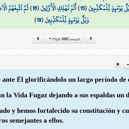
ثُمَّ نُتْبِعُهُمُ الْآ
)
16
(
أَلَمْ نُهْلِكِ الْأَوَّلِينَ
)
15
(
ْلٌ يَوْمَئِذٍ لِّلْمُكَذِّبِينَ
)
19
(
وَيْلٌ يَوْمَئِذٍ لِّلْمُكَذِّبِينَ
580
الصفحة Page
 ante Él glorificándolo un largo período de e
an la Vida Fugaz dejando a sus espaldas un d
eado y hemos fortalecido su constitución y 
os semejantes a ellos.