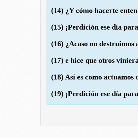
(14) ¿Y cómo hacerte enten
(15) ¡Perdición ese día par
(16) ¿Acaso no destruimos a
(17) e hice que otros vinie
(18) Así es como actuamos c
(19) ¡Perdición ese día par