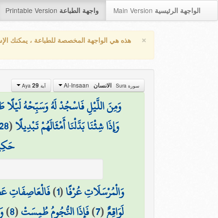
Printable Version
Main Version
الواجهة الرئيسية
واجهة الطباعة
×
هذه هي الواجهة المخصصة للطباعة ، يمكنك الإ
Al-Insaan
29
الانسان
سورة Sura
آية Aya
وَمِنَ اللَّيْلِ فَاسْجُدْ لَهُ وَسَبِّحْهُ لَيْلًا ط
28
(
وَإِذَا شِئْنَا بَدَّلْنَا أَمْثَالَهُمْ تَبْدِيلًا
حَكِي
فَالْعَاصِفَاتِ عَ
)
1
(
وَالْمُرْسَلَاتِ عُرْفًا
وَ
)
8
(
فَإِذَا النُّجُومُ طُمِسَتْ
)
7
(
لَوَاقِعٌ