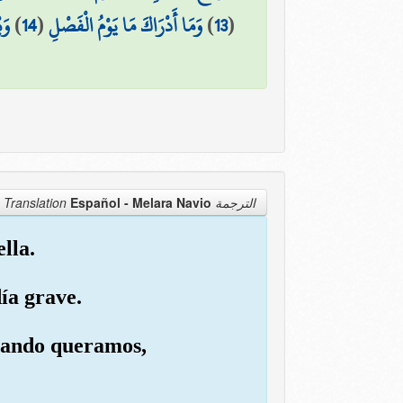
وَي
)
14
(
وَمَا أَدْرَاكَ مَا يَوْمُ الْفَصْلِ
)
13
(
Español - Melara Navio
الترجمة Translation
lla.
ía grave.
cuando queramos,