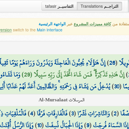
tafasir
التفاسيــر
Translations
التراجــم
ستفادة من
كافة مميزات المشروع
عبر
الواجهة الرئيسية
version
switch to the
Main interface
إِنَّ هَٰؤُلَاءِ يُحِبُّونَ الْعَاجِلَةَ وَيَذَرُونَ وَرَاءَهُمْ يَوْمًا ثَقِيل
)
26
(
َوِيلًا
وَمَا تَشَاءُونَ
إِنَّ هَٰذِهِ تَذْكِرَةٌ ۖ فَمَن شَاءَ اتَّخَذَ إِلَىٰ رَبِّهِ سَبِيلًا (29)
)
يُدْخِلُ مَن يَشَاءُ فِي رَحْمَتِهِ ۚ وَالظَّالِمِينَ أَعَدَّ لَهُمْ عَذَابًا أَلِي
)
30
(
مًا
المرسلات Al-Mursalaat
فَالْمُلْقِيَاتِ ذِك
)
4
(
فَالْفَارِقَاتِ فَرْقًا
)
3
(
وَالنَّاشِرَاتِ نَشْرًا
)
2
(
صْفًا
وَإِذَا الرُّسُلُ أُقِّتَتْ
)
10
(
وَإِذَا الْجِبَالُ نُسِفَتْ
)
9
(
إِذَا السَّمَاءُ فُرِجَتْ