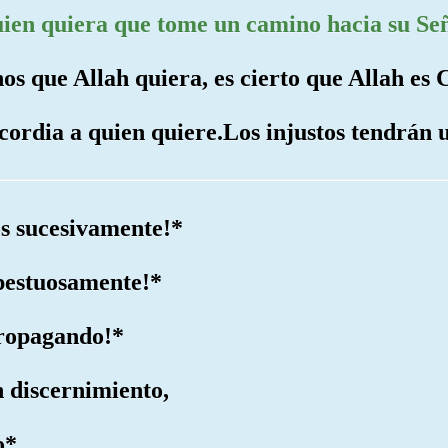
uien quiera que tome un camino hacia su Se
os que Allah quiera, es cierto que Allah es
cordia a quien quiere.Los injustos tendrán u
os sucesivamente!*
mpestuosamente!*
propagando!*
n discernimiento,
o*