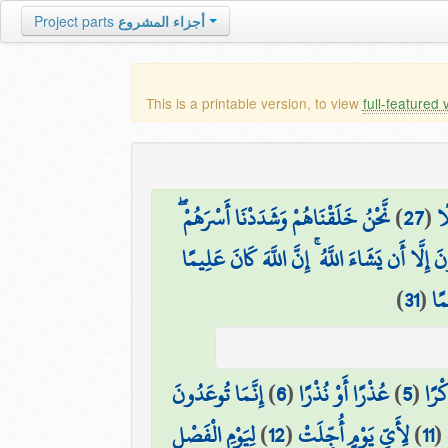
Project parts
أجزاء المشروع
This is a printable version, to view
full-featured 
نَّحْنُ خَلَقْنَاهُمْ وَشَدَدْنَا أَسْرَهُمْ ۖ
)
27
(
ًا
 إِلَّا أَن يَشَاءَ اللَّهُ ۚ إِنَّ اللَّهَ كَانَ عَلِيمًا
)
31
(
مًا
إِنَّمَا تُوعَدُونَ
)
6
(
عُذْرًا أَوْ نُذْرًا
)
5
(
ْرًا
لِيَوْمِ الْفَصْلِ
)
12
(
لِأَيِّ يَوْمٍ أُجِّلَتْ
)
11
(