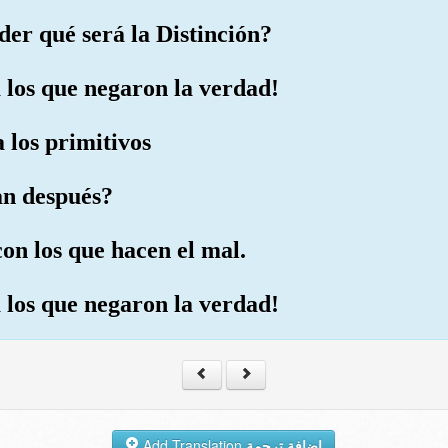
der qué será la Distinción?
a los que negaron la verdad!
 los primitivos
ran después?
on los que hacen el mal.
a los que negaron la verdad!
Add Translation
إضافة ترجمة