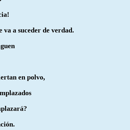
cia!
e va a suceder de verdad.
aguen
iertan en polvo,
 emplazados
mplazará?
nción.