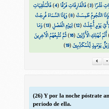
فَالْمُلْقِيَاتِ
)
4
(
فَالْفَارِقَاتِ فَرْقًا
)
3
(
َاتِ نَشْرًا
وَإِذَا السَّمَاءُ فُرِجَتْ
)
8
(
َإِذَا النُّجُومُ طُمِسَتْ
وَمَا
)
13
(
لِيَوْمِ الْفَصْلِ
)
12
(
ِأَيِّ يَوْمٍ أُجِّلَتْ
ثُمَّ نُتْبِعُهُمُ الْآخِرِينَ
)
16
(
أَلَمْ نُهْلِكِ الْأَوَّلِينَ
)
19
(
َيْلٌ يَوْمَئِذٍ لِّلْمُكَذِّبِينَ
(26) Y por la noche póstrate an
período de ella.