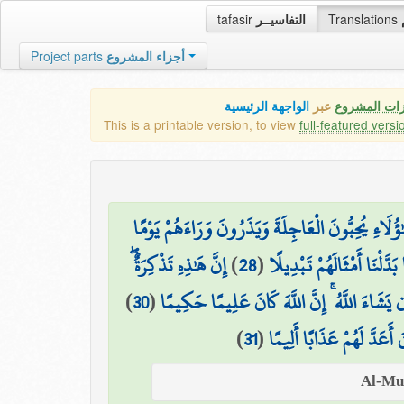
tafasir
التفاسيــر
Translations
Project parts
أجزاء المشروع
زات المشروع
عبر
الواجهة الرئيسية
This is a printable version, to view
full-featured versi
ٰؤُلَاءِ يُحِبُّونَ الْعَاجِلَةَ وَيَذَرُونَ وَرَاءَهُمْ يَوْمًا
إِنَّ هَٰذِهِ تَذْكِرَةٌ ۖ
)
28
(
َدَّلْنَا أَمْثَالَهُمْ تَبْدِيلًا
)
30
(
ن يَشَاءَ اللَّهُ ۚ إِنَّ اللَّهَ كَانَ عَلِيمًا حَكِيمًا
)
31
(
أَعَدَّ لَهُمْ عَذَابًا أَلِيمًا