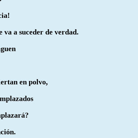
cia!
e va a suceder de verdad.
aguen
iertan en polvo,
 emplazados
mplazará?
nción.