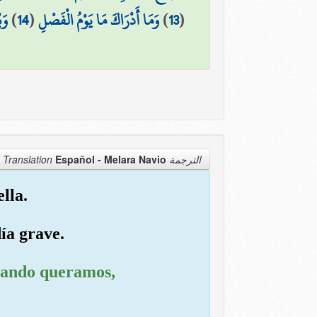
وَي
)
14
(
وَمَا أَدْرَاكَ مَا يَوْمُ الْفَصْلِ
)
13
(
Español - Melara Navio
الترجمة Translation
lla.
ía grave.
cuando queramos,