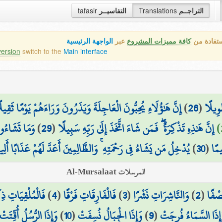
tafasir
التفاسيــر
Translations
التراجــم
ستفادة من
كافة مميزات المشروع
عبر
الواجهة الرئيسية
version
switch to the
Main interface
إِنَّ هَٰؤُلَاءِ يُحِبُّونَ الْعَاجِلَةَ وَيَذَرُونَ وَرَاءَهُمْ يَوْمًا ثَقِيل
)
26
(
َوِيلًا
وَمَا تَشَاءُونَ
)
29
(
إِنَّ هَٰذِهِ تَذْكِرَةٌ ۖ فَمَن شَاءَ اتَّخَذَ إِلَىٰ رَبِّهِ سَبِيلًا
يُدْخِلُ مَن يَشَاءُ فِي رَحْمَتِهِ ۚ وَالظَّالِمِينَ أَعَدَّ لَهُمْ عَذَابًا أَلِي
)
30
(
مًا
المرسلات Al-Mursalaat
فَالْمُلْقِيَاتِ ذِك
)
4
(
فَالْفَارِقَاتِ فَرْقًا
)
3
(
وَالنَّاشِرَاتِ نَشْرًا
)
2
(
صْفًا
وَإِذَا الرُّسُلُ أُقِّتَتْ
)
10
(
وَإِذَا الْجِبَالُ نُسِفَتْ
)
9
(
إِذَا السَّمَاءُ فُرِجَتْ