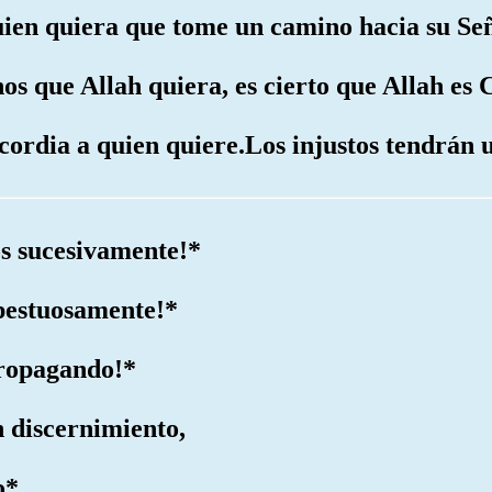
uien quiera que tome un camino hacia su Se
os que Allah quiera, es cierto que Allah es
cordia a quien quiere.Los injustos tendrán u
os sucesivamente!*
mpestuosamente!*
propagando!*
n discernimiento,
o*