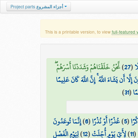
Project parts
أجزاء المشروع
This is a printable version, to view
full-featured 
نَّحْنُ خَلَقْنَاهُمْ وَشَدَدْنَا أَسْرَهُمْ ۖ
)
27
(
ًا
 إِلَّا أَن يَشَاءَ اللَّهُ ۚ إِنَّ اللَّهَ كَانَ عَلِيمًا
)
31
(
مًا
إِنَّمَا تُوعَدُونَ
)
6
(
عُذْرًا أَوْ نُذْرًا
)
5
(
ْرًا
لِيَوْمِ الْفَصْلِ
)
12
(
لِأَيِّ يَوْمٍ أُجِّلَتْ
)
11
(