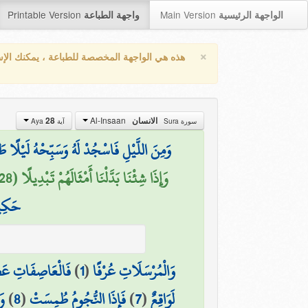
Printable Version
Main Version
الواجهة الرئيسية
واجهة الطباعة
×
هذه هي الواجهة المخصصة للطباعة ، يمكنك الإ
Al-Insaan
28
الانسان
سورة Sura
آية Aya
وَمِنَ اللَّيْلِ فَاسْجُدْ لَهُ وَسَبِّحْهُ لَيْلًا ط
وَإِذَا شِئْنَا بَدَّلْنَا أَمْثَالَهُمْ تَبْدِيلًا (28)
حَكِي
فَالْعَاصِفَاتِ عَ
)
1
(
وَالْمُرْسَلَاتِ عُرْفًا
وَ
)
8
(
فَإِذَا النُّجُومُ طُمِسَتْ
)
7
(
لَوَاقِعٌ