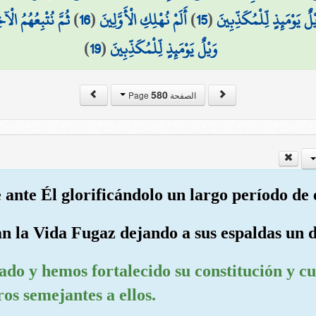
ثُمَّ نُتْبِعُهُمُ الْآ
)
16
(
أَلَمْ نُهْلِكِ الْأَوَّلِينَ
)
15
(
ْلٌ يَوْمَئِذٍ لِّلْمُكَذِّبِينَ
)
19
(
وَيْلٌ يَوْمَئِذٍ لِّلْمُكَذِّبِينَ
580
الصفحة Page
 ante Él glorificándolo un largo período de e
an la Vida Fugaz dejando a sus espaldas un d
eado y hemos fortalecido su constitución y 
os semejantes a ellos.