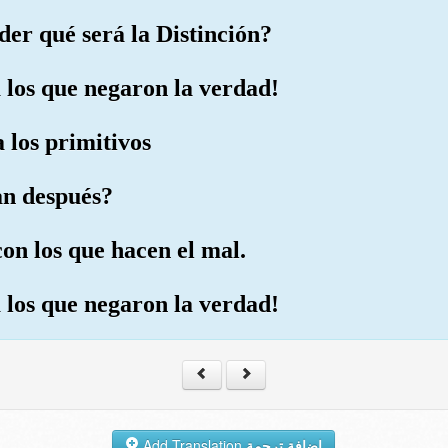
der qué será la Distinción?
a los que negaron la verdad!
 los primitivos
ran después?
on los que hacen el mal.
a los que negaron la verdad!
Add Translation
إضافة ترجمة