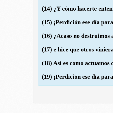
(14) ¿Y cómo hacerte enten
(15) ¡Perdición ese día par
(16) ¿Acaso no destruimos a
(17) e hice que otros vinie
(18) Así es como actuamos c
(19) ¡Perdición ese día par