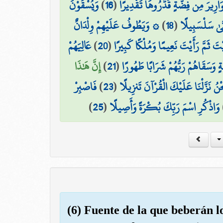
وَيُسْقَوْنَ
)
16
(
وَارِيرَ مِن فِضَّةٍ قَدَّرُوهَا تَقْدِيرًا
۞ وَيَطُوفُ عَلَيْهِمْ وِلْدَانٌ
)
18
(
َّىٰ سَلْسَبِيلًا
عَالِيَهُمْ
)
20
(
َيْتَ ثَمَّ رَأَيْتَ نَعِيمًا وَمُلْكًا كَبِيرًا
إِنَّ هَٰذَا
)
21
(
وَسَقَاهُمْ رَبُّهُمْ شَرَابًا طَهُورًا
فَاصْبِرْ
)
23
(
نَحْنُ نَزَّلْنَا عَلَيْكَ الْقُرْآنَ تَنزِيلًا
)
25
(
وَاذْكُرِ اسْمَ رَبِّكَ بُكْرَةً وَأَصِيلًا
(6) Fuente de la que beberán lo