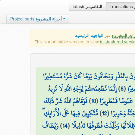
tafasir
التفاسيــر
Translations
Project parts
أجزاء المشروع
زات المشروع
عبر
الواجهة الرئيسية
This is a printable version, to view
full-featured versi
ونَ بِالنَّذْرِ وَيَخَافُونَ يَوْمًا كَانَ شَرُّهُ مُسْتَطِيرًا
إِنَّمَا نُطْعِمُكُمْ لِوَجْهِ اللَّهِ لَا نُرِيدُ
)
8
(
ِيرًا
فَوَقَاهُمُ اللَّهُ شَرَّ ذَٰلِكَ
)
10
(
ًا عَبُوسًا قَمْطَرِيرًا
مُّتَّكِئِينَ فِيهَا عَلَى الْأَرَائِكِ ۖ
)
12
(
َّةً وَحَرِيرًا
وَيُطَافُ
)
14
(
 ظِلَالُهَا وَذُلِّلَتْ قُطُوفُهَا تَذْلِيلًا