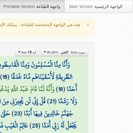
Printable Version
Main Version
الواجهة الرئيسية
واجهة الطباعة
×
هذه هي الواجهة المخصصة للطباعة ، يمكنك الإ
Al-Jinn
19
الجن
سورة Sura
آية Aya
وَأَنَّا مِنَّا الْمُسْلِمُونَ وَمِنَّا الْقَاسِطُون
)
16
(
الطَّرِيقَةِ لَأَسْقَيْنَاهُم مَّاءً غَدَقًا
وَأَنَّهُ لَمَّا قَامَ عَبْدُ اللَّهِ يَ)
)
18
(
أَحَدًا
قُلْ إِنِّي لَن يُجِيرَنِي مِنَ 
)
21
(
وَلَا رَشَدًا
حَتَّىٰ
)
23
(
جَهَنَّمَ خَالِدِينَ فِيهَا أَبَدًا
عَالِمُ الْغَيْبِ فَل
)
25
(
يَجْعَلُ لَهُ رَبِّي أَمَدًا