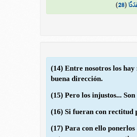
)
28
(
دَدًا
(14) Entre nosotros los hay 
buena dirección.
(15) Pero los injustos... S
(16) Si fueran con rectitud
(17) Para con ello ponerlos