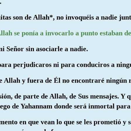
.
itas son de Allah*, no invoquéis a nadie junt
Allah se ponía a invocarlo a punto estaban d
i Señor sin asociarle a nadie.
para perjudicaros ni para conduciros a ning
e Allah y fuera de Él no encontraré ningún r
sión, de parte de Allah, de Sus mensajes. Y 
uego de Yahannam donde será inmortal para
mento en que vean lo que se les prometió y 