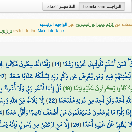
tafasir
التفاسيــر
Translations
التراجــم
ستفادة من
كافة مميزات المشروع
عبر
الواجهة الرئيسية
version
switch to the
Main interface
وَأَمَّا الْقَاسِطُونَ فَكَانُوا لِجَ
)
14
(
َ ۖ فَمَنْ أَسْلَمَ فَأُولَٰئِكَ تَحَرَّوْا رَشَدًا
17
(
لِّنَفْتِنَهُمْ فِيهِ ۚ وَمَن يُعْرِضْ عَن ذِكْرِ رَبِّهِ يَسْلُكْهُ عَذَابًا صَعَدًا
دْعُوهُ كَادُوا يَكُونُونَ عَلَيْهِ لِبَدًا (19
قُلْ إِنَّمَا أَدْعُو رَبِّي وَلَا أُشْرِكُ بِ
إِلَّا بَلَاغًا مِّنَ اللَّهِ وَرِس
)
22
(
اللَّهِ أَحَدٌ وَلَنْ أَجِدَ مِن دُونِهِ مُلْتَحَدًا
4
(
 إِذَا رَأَوْا مَا يُوعَدُونَ فَسَيَعْلَمُونَ مَنْ أَضْعَفُ نَاصِرًا وَأَقَلُّ عَدَدًا
إِلَّا مَنِ ارْتَضَىٰ مِن رَّسُولٍ فَإِنَّهُ يَسْ
)
26
(
َا يُظْهِرُ عَلَىٰ غَيْبِهِ أَحَدًا