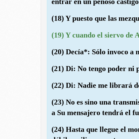
entrar en un penoso castigo
(18) Y puesto que las mezqu
(19) Y cuando el siervo de 
(20) Decía*: Sólo invoco a m
(21) Di: No tengo poder ni 
(22) Di: Nadie me librará d
(23) No es sino una transmi
a Su mensajero tendrá el f
(24) Hasta que llegue el mo