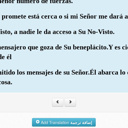
 menor número de fuerzas.
 os promete está cerca o si mi Señor me dará 
sto, a nadie le da acceso a Su No-Visto.
ensajero que goza de Su beneplácito.Y es ci
de él
mitido los mensajes de su Señor.Él abarca lo
cosa.
Add Translation
إضافة ترجمة