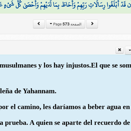
 أَن قَدْ أَبْلَغُوا رِسَالَاتِ رَبِّهِمْ وَأَحَاطَ بِمَا لَدَيْهِمْ وَأَحْصَىٰ كُلَّ شَيْءٍ عَ
573
الصفحة Page
musulmanes y los hay injustos.El que se some
on leña de Yahannam.
 por el camino, les daríamos a beber agua e
 a prueba. A quien se aparte del recuerdo de