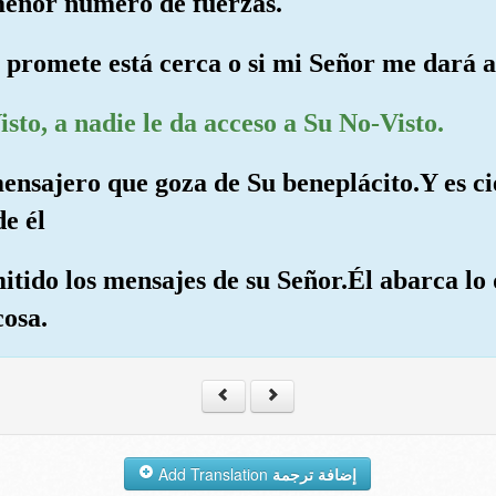
 menor número de fuerzas.
 os promete está cerca o si mi Señor me dará 
sto, a nadie le da acceso a Su No-Visto.
ensajero que goza de Su beneplácito.Y es ci
de él
mitido los mensajes de su Señor.Él abarca lo
cosa.
Add Translation
إضافة ترجمة