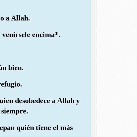
o a Allah.
e venírsele encima*.
ún bien.
efugio.
quien desobedece a Allah y
 siempre.
sepan quién tiene el más