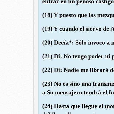
entrar en un penoso castigo
(18) Y puesto que las mezqu
(19) Y cuando el siervo de 
(20) Decía*: Sólo invoco a m
(21) Di: No tengo poder ni 
(22) Di: Nadie me librará d
(23) No es sino una transmi
a Su mensajero tendrá el f
(24) Hasta que llegue el mo