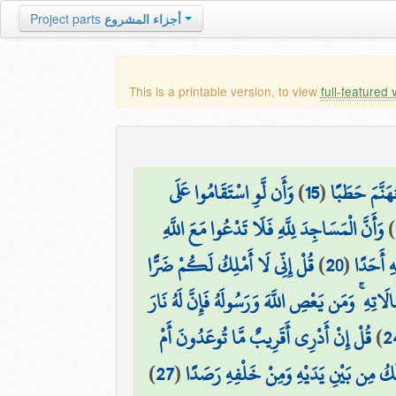
Project parts
أجزاء المشروع
This is a printable version, to view
full-featured 
وَأَن لَّوِ اسْتَقَامُوا عَلَى
)
15
(
هَنَّمَ حَطَبًا
وَأَنَّ الْمَسَاجِدَ لِلَّهِ فَلَا تَدْعُوا مَعَ اللَّهِ
)
قُلْ إِنِّي لَا أَمْلِكُ لَكُمْ ضَرًّا
)
20
(
هِ أَحَدًا
َالَاتِهِ ۚ وَمَن يَعْصِ اللَّهَ وَرَسُولَهُ فَإِنَّ لَهُ نَارَ
قُلْ إِنْ أَدْرِي أَقَرِيبٌ مَّا تُوعَدُونَ أَمْ
)
2
)
27
(
لُكُ مِن بَيْنِ يَدَيْهِ وَمِنْ خَلْفِهِ رَصَدًا