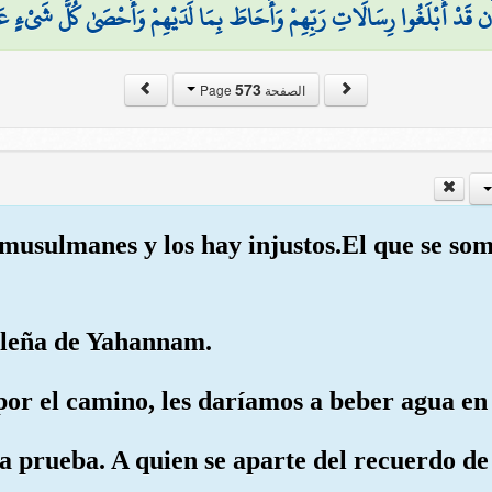
 أَن قَدْ أَبْلَغُوا رِسَالَاتِ رَبِّهِمْ وَأَحَاطَ بِمَا لَدَيْهِمْ وَأَحْصَىٰ كُلَّ شَيْءٍ عَ
573
الصفحة Page
musulmanes y los hay injustos.El que se some
on leña de Yahannam.
 por el camino, les daríamos a beber agua e
 a prueba. A quien se aparte del recuerdo de