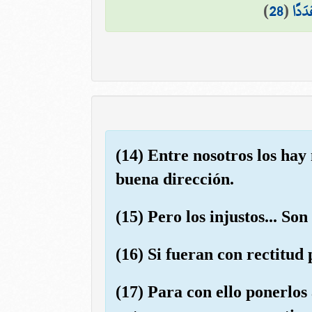
)
28
(
دَدًا
(14) Entre nosotros los hay 
buena dirección.
(15) Pero los injustos... S
(16) Si fueran con rectitud
(17) Para con ello ponerlos