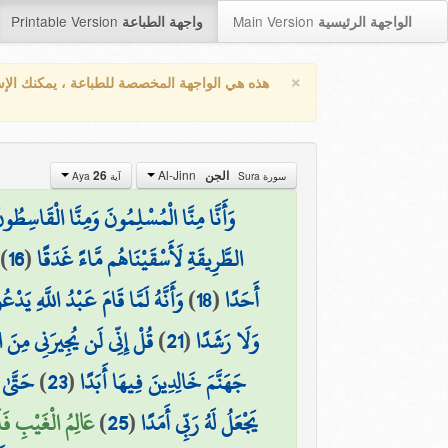
Printable Version
Main Version
الواجهة الرئيسية
واجهة الطباعة
×
هذه هي الواجهة المخصصة للطباعة ، يمكنك الإ
Al-Jinn
26
الجن
سورة Sura
آية Aya
وَأَنَّا مِنَّا الْمُسْلِمُونَ وَمِنَّا الْقَاسِطُون
)
16
(
الطَّرِيقَةِ لَأَسْقَيْنَاهُم مَّاءً غَدَقًا
وَأَنَّهُ لَمَّا قَامَ عَبْدُ اللَّهِ يَ
)
18
(
أَحَدًا
قُلْ إِنِّي لَن يُجِيرَنِي مِنَ 
)
21
(
وَلَا رَشَدًا
حَتَّىٰ
)
23
(
جَهَنَّمَ خَالِدِينَ فِيهَا أَبَدًا
عَالِمُ الْغَيْبِ فَل)
)
25
(
يَجْعَلُ لَهُ رَبِّي أَمَدًا