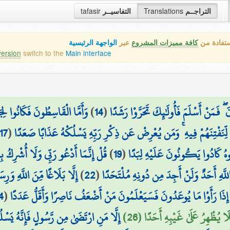
tafasir
التفاسيــر
Translations
التراجــم
ستفادة من
كافة مميزات المشروع
عبر
الواجهة الرئيسية
version
switch to the
Main interface
وَأَمَّا الْقَاسِطُونَ فَكَانُوا لِجَ
)
14
(
َ ۖ فَمَنْ أَسْلَمَ فَأُولَٰئِكَ تَحَرَّوْا رَشَدًا
17
(
لِّنَفْتِنَهُمْ فِيهِ ۚ وَمَن يُعْرِضْ عَن ذِكْرِ رَبِّهِ يَسْلُكْهُ عَذَابًا صَعَدًا
قُلْ إِنَّمَا أَدْعُو رَبِّي وَلَا أُشْرِكُ بِ
)
19
(
دْعُوهُ كَادُوا يَكُونُونَ عَلَيْهِ لِبَدًا
إِلَّا بَلَاغًا مِّنَ اللَّهِ وَرِس
)
22
(
اللَّهِ أَحَدٌ وَلَنْ أَجِدَ مِن دُونِهِ مُلْتَحَدًا
4
(
 إِذَا رَأَوْا مَا يُوعَدُونَ فَسَيَعْلَمُونَ مَنْ أَضْعَفُ نَاصِرًا وَأَقَلُّ عَدَدًا
َا يُظْهِرُ عَلَىٰ غَيْبِهِ أَحَدًا (26
إِلَّا مَنِ ارْتَضَىٰ مِن رَّسُولٍ فَإِنَّهُ يَسْ