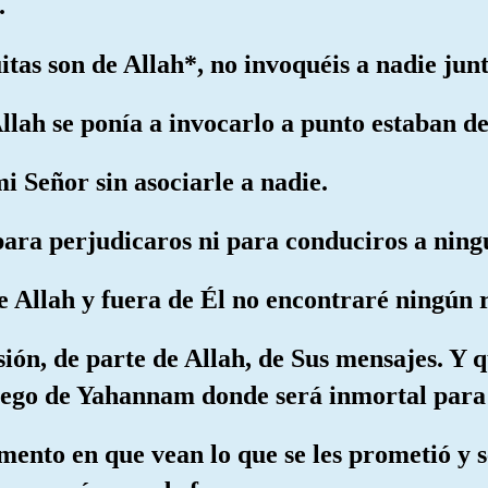
.
itas son de Allah*, no invoquéis a nadie junt
Allah se ponía a invocarlo a punto estaban d
i Señor sin asociarle a nadie.
para perjudicaros ni para conduciros a ning
e Allah y fuera de Él no encontraré ningún r
sión, de parte de Allah, de Sus mensajes. Y 
uego de Yahannam donde será inmortal para
mento en que vean lo que se les prometió y 