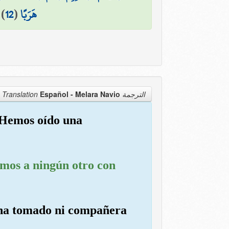
)
12
(
هَرَبًا
Español - Melara Navio
الترجمة Translation
: Hemos oído una
iamos a ningún otro con
o ha tomado ni compañera