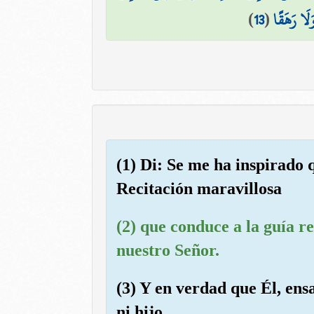
)
13
(
َلَا رَهَقًا
(1) Di: Se me ha inspirado
Recitación maravillosa
(2) que conduce a la guía r
nuestro Señor.
(3) Y en verdad que Él, en
ni hijo.