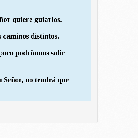
eñor quiere guiarlos.
s caminos distintos.
poco podríamos salir
u Señor, no tendrá que