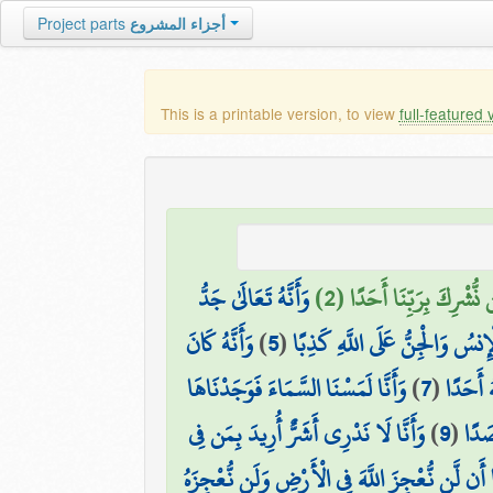
Project parts
أجزاء المشروع
This is a printable version, to view
full-featured 
 نُّشْرِكَ بِرَبِّنَا أَحَدًا (2
وَأَنَّهُ تَعَالَىٰ جَدُّ
وَأَنَّهُ كَانَ
)
5
(
ْإِنسُ وَالْجِنُّ عَلَى اللَّهِ كَذِبًا
وَأَنَّا لَمَسْنَا السَّمَاءَ فَوَجَدْنَاهَا
)
7
(
ُ أَحَدًا
وَأَنَّا لَا نَدْرِي أَشَرٌّ أُرِيدَ بِمَن فِي
)
9
(
صَدًا
َّا أَن لَّن نُّعْجِزَ اللَّهَ فِي الْأَرْضِ وَلَن نُّعْجِزَهُ