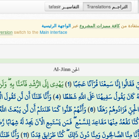
tafasir
التفاسيــر
Translations
التراجــم
ستفادة من
كافة مميزات المشروع
عبر
الواجهة الرئيسية
version
switch to the
Main interface
الجن Al-Jinn
يَهْدِي إِلَى الرُّشْدِ فَآمَنَّا بِهِ ۖ وَلَن)
)
1
(
ِنِّ فَقَالُوا إِنَّا سَمِعْنَا قُرْآنًا عَجَبًا
وَأَنَّا ظَنَنَّا أَن لَّن تَقُولَ ال
)
4
(
َّهُ كَانَ يَقُولُ سَفِيهُنَا عَلَى اللَّهِ شَطَطًا
وَأَنَّهُمْ ظَنُّوا كَمَا ظَنَنتُمْ أَن لَّن يَبْعَثَ اللَّه
)
6
(
ْجِنِّ فَزَادُوهُمْ رَهَقًا
ا كُنَّا نَقْعُدُ مِنْهَا مَقَاعِدَ لِلسَّمْعِ ۖ فَمَن يَسْتَمِعِ الْآنَ يَجِدْ لَهُ شِهَابًا رَّ
وَأَنَّا ظَنَن
)
11
(
أَنَّا مِنَّا الصَّالِحُونَ وَمِنَّا دُونَ ذَٰلِكَ ۖ كُنَّا طَرَائِقَ قِدَدًا