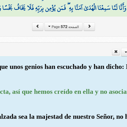
وَأَنَّا لَمَّا سَمِعْنَا الْهُدَىٰ آمَنَّا بِهِ ۖ فَمَن يُؤْمِن بِرَبِّهِ فَلَا يَخَافُ بَخْسًا و
572
الصفحة Page
 que unos genios han escuchado y han dicho
ecta, así que hemos creído en ella y no asoc
salzada sea la majestad de nuestro Señor, n