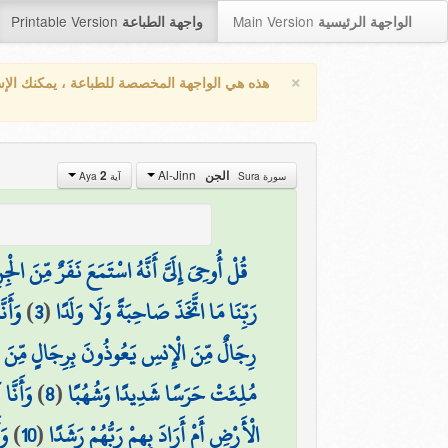
Printable Version
Main Version
الواجهة الرئيسية
واجهة الطباعة
×
هذه هي الواجهة المخصصة للطباعة ، يمكنك الإ
Al-Jinn
2
الجن
سورة Sura
آية Aya
قُلْ أُوحِيَ إِلَيَّ أَنَّهُ اسْتَمَعَ نَفَرٌ مِّنَ الْج
وَأَن
)
3
(
رَبِّنَا مَا اتَّخَذَ صَاحِبَةً وَلَا وَلَدًا
رِجَالٌ مِّنَ الْإِنسِ يَعُوذُونَ بِرِجَالٍ مِّنَ ال
وَأَنَّ
)
8
(
مُلِئَتْ حَرَسًا شَدِيدًا وَشُهُبًا
وَ
)
10
(
الْأَرْضِ أَمْ أَرَادَ بِهِمْ رَبُّهُمْ رَشَدًا