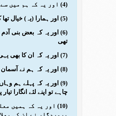
(4) اور یہ کہ ہم میں سے بعض بےوقوف خدا کے بارے میں جھوٹ افتراء کرتا ہے
(5) اور ہمارا (یہ) خیال تھا کہ انسان اور جن خدا کی نسبت جھوٹ نہیں بولتے
(6) اور یہ کہ بعض بنی آ
تھی
(7) اور یہ کہ ان کا بھی یہی اعتقاد تھا جس طرح تمہارا تھا کہ خدا کسی کو نہیں جلائے گا
(8) اور یہ کہ ہم نے آسمان کو ٹٹولا تو اس کو مضبوط چوکیداروں اور انگاروں سے سے بھرا پایا
(9) اور یہ کہ پہلے ہم وہ
چاہے تو اپنے لئے انگارا تیار پ
(10) اور یہ کہ ہمیں 
پروردگار نے ان کی بھلا