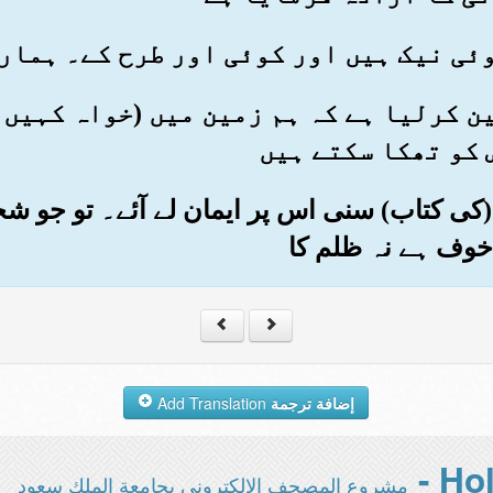
یقین کرلیا ہے کہ ہم زمین میں (خواہ کہیں
 کو تھکا سکتے ہیں
 (کی کتاب) سنی اس پر ایمان لے آئے۔ تو جو شخ
 خوف ہے نہ ظلم کا
إضافة ترجمة
Add Translation
مشروع المصحف الإلكتروني بجامعة الملك سعود