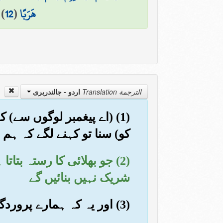
هَرَبًا
(
12
)
الترجمة Translation
اردو - جالندربرى
(1) (اے پیغمبر لوگوں سے
کو) سنا تو کہنے لگے کہ ہم
(2) جو بھلائی کا رستہ بتا
شریک نہیں بنائیں گے
(3) اور یہ کہ ہمارے پروردگار کی عظمت (شان) بہت بڑی ہے اور وہ نہ بیوی رکھتا ہے نہ اولاد