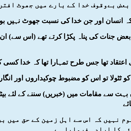
دم بعض جنات کی پناہ پکڑا کرتے تھے (اس سے) 
اں بہت سے مقامات میں (خبریں) سننے کے لئے بیٹ
ائے
معلوم نہیں کہ اس سے اہل زمین کے حق میں ب
ئی کا ارادہ فرمایا ہے