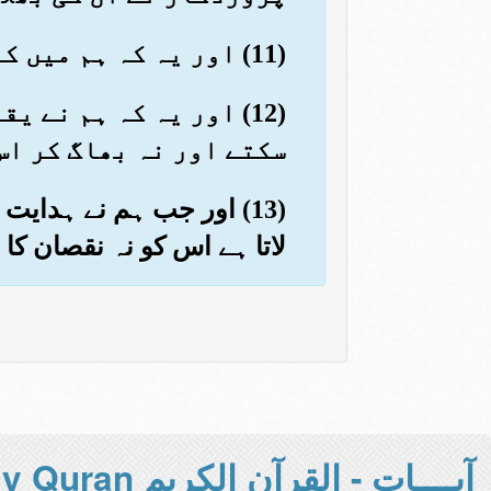
(11) اور یہ کہ ہم میں کوئی نیک ہیں اور کوئی اور طرح کے۔ ہمارے کئی طرح کے مذہب ہیں
(12) اور یہ کہ ہم نے 
سکتے اور نہ بھاگ کر اس
(13) اور جب ہم نے ہدایت
لاتا ہے اس کو نہ نقصان کا
آيــــات - القرآن الكريم Holy Quran -