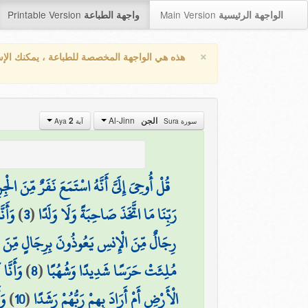
Printable Version
Main Version
الواجهة الرئيسية
واجهة الطباعة
×
هذه هي الواجهة المخصصة للطباعة ، يمكنك الإ
Al-Jinn
الجن
2
سورة Sura
آية Aya
قُلْ أُوحِيَ إِلَيَّ أَنَّهُ اسْتَمَعَ نَفَرٌ مِّنَ الْج
رَبِّنَا مَا اتَّخَذَ صَاحِبَةً وَلَا وَلَدًا
(
3
)
وَأَن
رِجَالٌ مِّنَ الْإِنسِ يَعُوذُونَ بِرِجَالٍ مِّنَ ال
مُلِئَتْ حَرَسًا شَدِيدًا وَشُهُبًا
(
8
)
وَأَنَّ
الْأَرْضِ أَمْ أَرَادَ بِهِمْ رَبُّهُمْ رَشَدًا
(
10
)
وَ