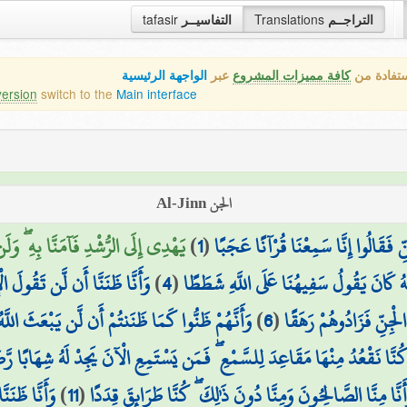
التراجــم
Translations
التفاسيــر
tafasir
ستفادة من
كافة مميزات المشروع
عبر
الواجهة الرئيسية
version
switch to the
Main interface
الجن Al-Jinn
ِنِّ فَقَالُوا إِنَّا سَمِعْنَا قُرْآنًا عَجَبًا
(
1
)
يَهْدِي إِلَى الرُّشْدِ فَآمَنَّا بِهِ ۖ وَلَن 
َّهُ كَانَ يَقُولُ سَفِيهُنَا عَلَى اللَّهِ شَطَطًا
(
4
)
وَأَنَّا ظَنَنَّا أَن لَّن تَقُولَ ال
ْجِنِّ فَزَادُوهُمْ رَهَقًا
(
6
)
وَأَنَّهُمْ ظَنُّوا كَمَا ظَنَنتُمْ أَن لَّن يَبْعَثَ اللَّه
ا كُنَّا نَقْعُدُ مِنْهَا مَقَاعِدَ لِلسَّمْعِ ۖ فَمَن يَسْتَمِعِ الْآنَ يَجِدْ لَهُ شِهَابًا رَّ
أَنَّا مِنَّا الصَّالِحُونَ وَمِنَّا دُونَ ذَٰلِكَ ۖ كُنَّا طَرَائِقَ قِدَدًا
(
11
)
وَأَنَّا ظَنَن