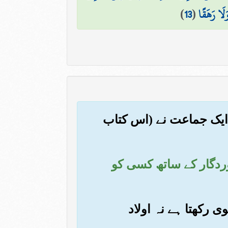
َلَا رَهَقًا
(
13
)
 ایک جماعت نے (اس کتاب
روردگار کے ساتھ کسی کو