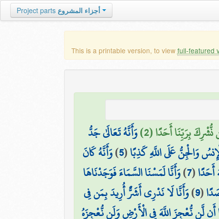
أجزاء المشروع
Project parts
This is a printable version, to view
full-featured 
نُّشْرِكَ بِرَبِّنَا أَحَدًا (2)
وَأَنَّهُ تَعَالَىٰ جَدُّ
ْإِنسُ وَالْجِنُّ عَلَى اللَّهِ كَذِبًا
(
5
)
وَأَنَّهُ كَانَ
ُ أَحَدًا
(
7
)
وَأَنَّا لَمَسْنَا السَّمَاءَ فَوَجَدْنَاهَا
صَدًا
(
9
)
وَأَنَّا لَا نَدْرِي أَشَرٌّ أُرِيدَ بِمَن فِي
َّا أَن لَّن نُّعْجِزَ اللَّهَ فِي الْأَرْضِ وَلَن نُّعْجِزَهُ