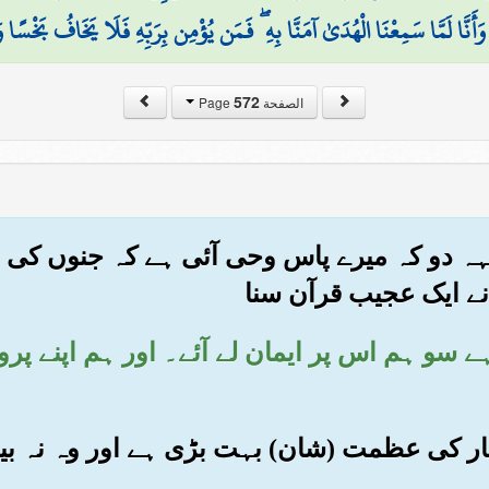
وَأَنَّا لَمَّا سَمِعْنَا الْهُدَىٰ آمَنَّا بِهِ ۖ فَمَن يُؤْمِن بِرَبِّهِ فَلَا يَخَافُ بَخْسًا و
572
الصفحة Page
) کہہ دو کہ میرے پاس وحی آئی ہے کہ جنوں کی
 نے ایک عجیب قرآن سنا
تا ہے سو ہم اس پر ایمان لے آئے۔ اور ہم اپنے پ