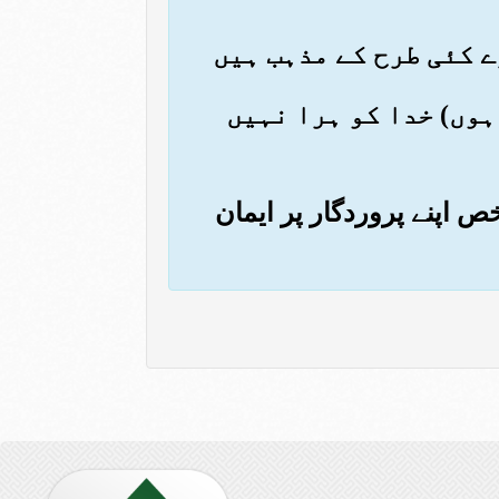
 ہوں) خدا کو ہرا نہیں
ص اپنے پروردگار پر ایمان