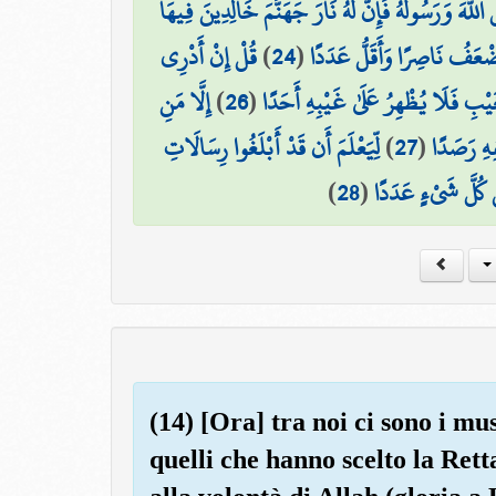
 اللَّهَ وَرَسُولَهُ فَإِنَّ لَهُ نَارَ جَهَنَّمَ خَالِدِينَ فِيهَا
قُلْ إِنْ أَدْرِي
)
24
(
ضْعَفُ نَاصِرًا وَأَقَلُّ عَدَدًا
إِلَّا مَنِ
)
26
(
غَيْبِ فَلَا يُظْهِرُ عَلَىٰ غَيْبِهِ أَحَدًا
لِّيَعْلَمَ أَن قَدْ أَبْلَغُوا رِسَالَاتِ
)
27
(
ِهِ رَصَدًا
)
28
(
ىٰ كُلَّ شَيْءٍ عَدَدًا
(14) [Ora] tra noi ci sono i mu
quelli che hanno scelto la Ret