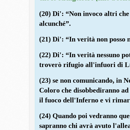
(20) Di': “Non invoco altri che
alcunché”.
(21) Di': “In verità non posso 
(22) Di': “In verità nessuno p
troverò rifugio all'infuori di L
(23) se non comunicando, in No
Coloro che disobbediranno ad
il fuoco dell'Inferno e vi rim
(24) Quando poi vedranno quell
sapranno chi avrà avuto l'allea