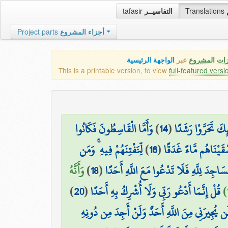
tafasir
التفاسيــر
Translations
Project parts
أجزاء المشروع
زات المشروع
عبر
الواجهة الرئيسية
This is a printable version, to view
full-featured versi
وَأَمَّا الْقَاسِطُونَ فَكَانُوا
)
14
(
ئِكَ تَحَرَّوْا رَشَدًا
لِّنَفْتِنَهُمْ فِيهِ ۚ وَمَن
)
16
(
ْقَيْنَاهُم مَّاءً غَدَقًا
وَأَنَّهُ
)
18
(
مَسَاجِدَ لِلَّهِ فَلَا تَدْعُوا مَعَ اللَّهِ أَحَدًا
)
20
(
قُلْ إِنَّمَا أَدْعُو رَبِّي وَلَا أُشْرِكُ بِهِ أَحَدًا
لَن يُجِيرَنِي مِنَ اللَّهِ أَحَدٌ وَلَنْ أَجِدَ مِن دُونِهِ