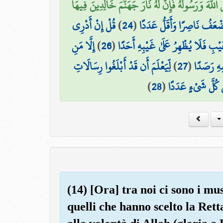
 اللَّهَ وَرَسُولَهُ فَإِنَّ لَهُ نَارَ جَهَنَّمَ خَالِدِينَ فِيهَا
قُلْ إِنْ أَدْرِي
)
24
(
ضْعَفُ نَاصِرًا وَأَقَلُّ عَدَدًا
إِلَّا مَنِ
)
26
(
غَيْبِ فَلَا يُظْهِرُ عَلَىٰ غَيْبِهِ أَحَدًا
لِّيَعْلَمَ أَن قَدْ أَبْلَغُوا رِسَالَاتِ
)
27
(
ِهِ رَصَدًا
)
28
(
ىٰ كُلَّ شَيْءٍ عَدَدًا
(14) [Ora] tra noi ci sono i mu
quelli che hanno scelto la Ret