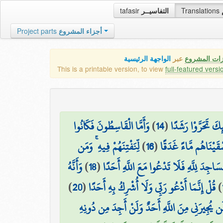
tafasir
التفاسيــر
Translations
Project parts
أجزاء المشروع
زات المشروع
عبر
الواجهة الرئيسية
This is a printable version, to view
full-featured versi
وَأَمَّا الْقَاسِطُونَ فَكَانُوا
)
14
(
ئِكَ تَحَرَّوْا رَشَدًا
لِّنَفْتِنَهُمْ فِيهِ ۚ وَمَن
)
16
(
ْقَيْنَاهُم مَّاءً غَدَقًا
وَأَنَّهُ
)
18
(
مَسَاجِدَ لِلَّهِ فَلَا تَدْعُوا مَعَ اللَّهِ أَحَدًا
)
20
(
قُلْ إِنَّمَا أَدْعُو رَبِّي وَلَا أُشْرِكُ بِهِ أَحَدًا
)
لَن يُجِيرَنِي مِنَ اللَّهِ أَحَدٌ وَلَنْ أَجِدَ مِن دُونِهِ