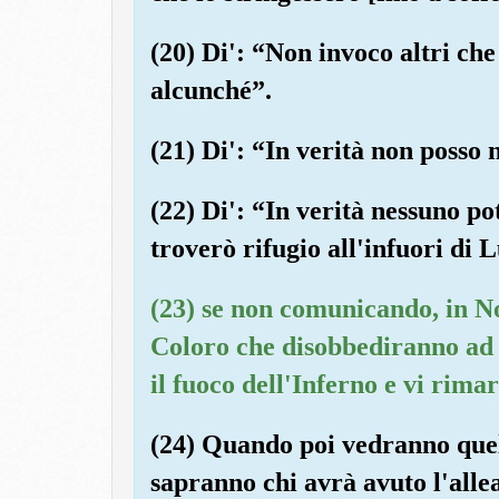
(20) Di': “Non invoco altri che
alcunché”.
(21) Di': “In verità non posso 
(22) Di': “In verità nessuno p
troverò rifugio all'infuori di L
(23) se non comunicando, in No
Coloro che disobbediranno ad
il fuoco dell'Inferno e vi rim
(24) Quando poi vedranno quell
sapranno chi avrà avuto l'allea