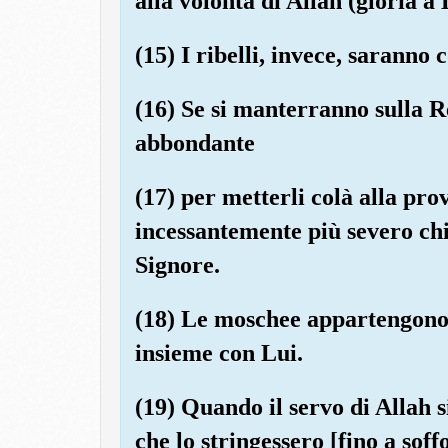
alla volontà di Allah (gloria a 
(15) I ribelli, invece, saranno
(16) Se si manterranno sulla Re
abbondante
(17) per metterli colà alla pr
incessantemente più severo chi
Signore.
(18) Le moschee appartengono 
insieme con Lui.
(19) Quando il servo di Allah 
che lo stringessero [fino a soff