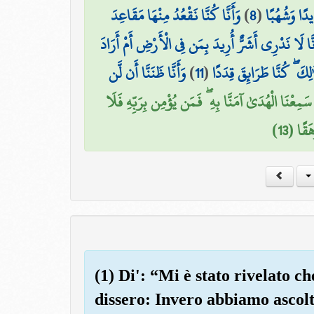
وَأَنَّا كُنَّا نَقْعُدُ مِنْهَا مَقَاعِدَ
)
8
(
يدًا وَشُهُبًا
نَّا لَا نَدْرِي أَشَرٌّ أُرِيدَ بِمَن فِي الْأَرْضِ أَمْ أَرَادَ
وَأَنَّا ظَنَنَّا أَن لَّن
)
11
(
ٰلِكَ ۖ كُنَّا طَرَائِقَ قِدَدًا
َا سَمِعْنَا الْهُدَىٰ آمَنَّا بِهِ ۖ فَمَن يُؤْمِن بِرَبِّهِ فَلَا
قًا (13
(1) Di': “Mi è stato rivelato 
dissero: Invero abbiamo ascol