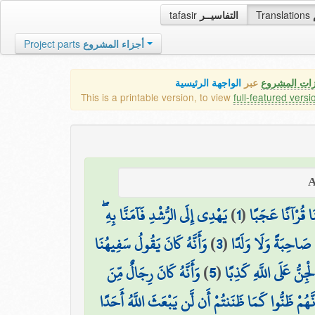
tafasir
التفاسيــر
Translations
Project parts
أجزاء المشروع
زات المشروع
عبر
الواجهة الرئيسية
This is a printable version, to view
full-featured versi
يَهْدِي إِلَى الرُّشْدِ فَآمَنَّا بِهِ ۖ
)
1
(
ْنَا قُرْآنًا عَجَبًا
وَأَنَّهُ كَانَ يَقُولُ سَفِيهُنَا
)
3
(
َذَ صَاحِبَةً وَلَا وَلَدًا
وَأَنَّهُ كَانَ رِجَالٌ مِّنَ
)
5
(
ْجِنُّ عَلَى اللَّهِ كَذِبًا
َنَّهُمْ ظَنُّوا كَمَا ظَنَنتُمْ أَن لَّن يَبْعَثَ اللَّهُ أَحَدًا