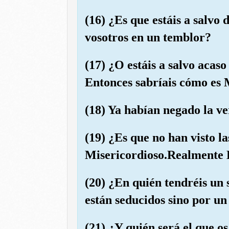
(16) ¿Es que estáis a salvo 
vosotros en un temblor?
(17) ¿O estáis a salvo acaso
Entonces sabríais cómo es 
(18) Ya habían negado la v
(19) ¿Es que no han visto la
Misericordioso.Realmente É
(20) ¿En quién tendréis un 
están seducidos sino por un
(21) ¿Y quién será el que o