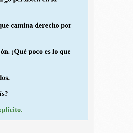
 que camina derecho por
azón. ¡Qué poco es lo que
dos.
ís?
plícito.