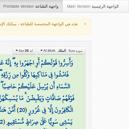
Printable Version
Main Version
الواجهة الرئيسية
واجهة الطباعة
×
هذه هي الواجهة المخصصة للطباعة ، يمكنك الإ
Al-Mulk
26
الملك
سورة Sura
آية Aya
وَأَسِرُّوا قَوْلَكُمْ أَوِ اجْهَرُوا بِهِ ۖ إِنَّهُ 
فَامْشُوا فِي مَنَاكِبِهَا وَكُلُوا مِن رِّزْقِهِ ۖ 
السَّمَاءِ أَن يُرْسِلَ عَلَيْكُمْ حَاصِبًا ۖ 
فَوْقَهُمْ صَافَّاتٍ وَيَقْبِضْنَ ۚ مَا يُمْسِكُهُنَّ 
أَمَّنْ هَٰذ
)
20
(
الْكَافِرُونَ إِلَّا فِي غُرُورٍ
2
(
يَمْشِي سَوِيًّا عَلَىٰ صِرَاطٍ مُّسْتَقِيمٍ