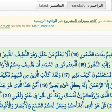
tafasir
التفاسيــر
Translations
التراجــم
ستفادة من
كافة مميزات المشروع
عبر
الواجهة الرئيسية
version
switch to the
Main interface
(
أَلَا يَعْلَمُ مَنْ خَلَقَ وَهُوَ اللَّطِيفُ الْخَبِيرُ
)
13
(
عَلِيمٌ بِذَاتِ الصُّدُورِ
أَأَمِنتُم مَّن فِي السَّمَاءِ أَن يَخْسِفَ بِكُمُ الْأَرْضَ
)
15
(
وَإِلَيْهِ النُّشُورُ
وَلَقَدْ كَذَّبَ الَّذِينَ مِن قَبْلِهِمْ فَكَي
)
17
(
فَسَتَعْلَمُونَ كَيْفَ نَذِيرِ
أَمَّنْ هَٰذَا الَّذِي هُوَ جُ
)
19
(
إِلَّا الرَّحْمَٰنُ ۚ إِنَّهُ بِكُلِّ شَيْءٍ بَصِيرٌ
أَ
)
21
(
َا الَّذِي يَرْزُقُكُمْ إِنْ أَمْسَكَ رِزْقَهُ ۚ بَل لَّجُّوا فِي عُتُوٍّ وَنُفُورٍ
قُلْ هُوَ الَّذِي أَنشَأَكُمْ وَجَعَلَ لَكُمُ السَّمْعَ وَالْأَبْصَارَ وَالْأَفْئِدَةَ
)
2