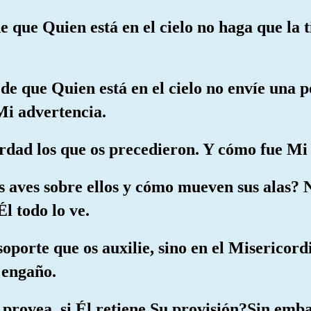
de que Quien está en el cielo no haga que la 
 de que Quien está en el cielo no envíe una 
Mi advertencia.
erdad los que os precedieron. Y cómo fue Mi
s aves sobre ellos y cómo mueven sus alas? No
l todo lo ve.
soporte que os auxilie, sino en el Misericor
 engaño.
s provea, si Él retiene Su provisión?Sin emba