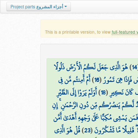
Project parts
أجزاء المشروع
This is a printable version, to view
full-featured 
هُوَ الَّذِي جَعَلَ لَكُمُ الْأَرْضَ ذَلُولًا
)
14
أَمْ أَمِنتُم مَّن فِي
)
16
(
 فَإِذَا هِيَ تَمُورُ
أَوَلَمْ يَرَوْا إِلَى الطَّيْرِ
)
18
(
ْفَ كَانَ نَكِيرِ
ندٌ لَّكُمْ يَنصُرُكُم مِّن دُونِ الرَّحْمَٰنِ ۚ إِنِ
فَمَن يَمْشِي مُكِبًّا عَلَىٰ وَجْهِهِ أَهْدَىٰ أَمَّن
قُلْ هُوَ الَّذِي
)
23
(
 ۖ قَلِيلًا مَّا تَشْكُرُونَ