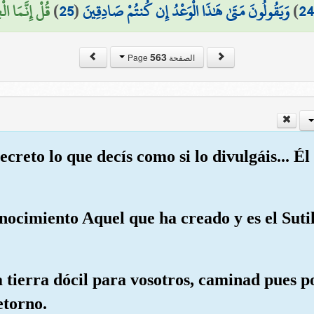
قُلْ إِنَّمَا الْ)
)
25
(
وَيَقُولُونَ مَتَىٰ هَٰذَا الْوَعْدُ إِن كُنتُمْ صَادِقِينَ
)
24
563
الصفحة Page
secreto lo que decís como si lo divulgáis... É
nocimiento Aquel que ha creado y es el Sutil
a tierra dócil para vosotros, caminad pues p
etorno.