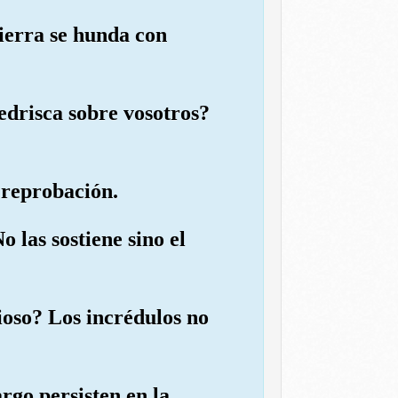
tierra se hunda con
pedrisca sobre vosotros?
 reprobación.
 las sostiene sino el
dioso? Los incrédulos no
rgo persisten en la