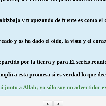
abizbajo y tropezando de frente es como el
reado y os ha dado el oído, la vista y el cor
epartido por la tierra y para Él seréis reuni
mplirá esta promesa si es verdad lo que dec
á junto a Allah; yo sólo soy un advertidor ex