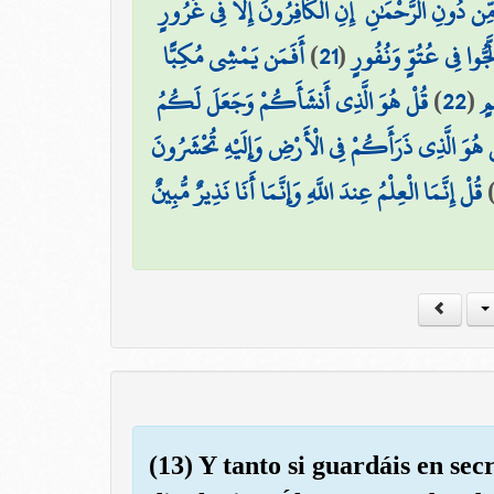
 دُونِ الرَّحْمَٰنِ ۚ إِنِ الْكَافِرُونَ إِلَّا فِي غُرُورٍ
أَفَمَن يَمْشِي مُكِبًّا
)
21
(
جُّوا فِي عُتُوٍّ وَنُفُورٍ
قُلْ هُوَ الَّذِي أَنشَأَكُمْ وَجَعَلَ لَكُمُ
)
22
(
مٍ
ْ هُوَ الَّذِي ذَرَأَكُمْ فِي الْأَرْضِ وَإِلَيْهِ تُحْشَرُونَ
قُلْ إِنَّمَا الْعِلْمُ عِندَ اللَّهِ وَإِنَّمَا أَنَا نَذِيرٌ مُّبِينٌ
(13) Y tanto si guardáis en sec