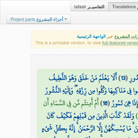
tafasir
التفاسيــر
Translations
Project parts
أجزاء المشروع
زات المشروع
عبر
الواجهة الرئيسية
This is a printable version, to view
full-featured versi
أَلَا يَعْلَمُ مَنْ خَلَقَ وَهُوَ اللَّطِيفُ
)
13
(
دُورِ
ي مَنَاكِبِهَا وَكُلُوا مِن رِّزْقِهِ ۖ وَإِلَيْهِ النُّشُورُ
أَمْ أَمِنتُم مَّن فِي السَّمَاءِ أَن
)
16
(
ذَا هِيَ تَمُورُ
وَلَقَدْ كَذَّبَ الَّذِينَ مِن قَبْلِهِمْ فَكَيْفَ كَانَ
ْنَ ۚ مَا يُمْسِكُهُنَّ إِلَّا الرَّحْمَٰنُ ۚ إِنَّهُ بِكُلِّ شَيْءٍ