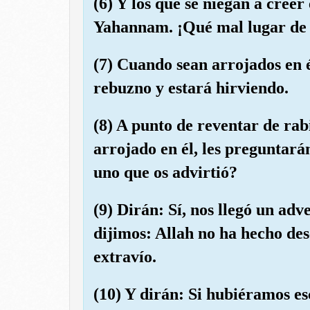
(6) Y los que se niegan a creer
Yahannam. ¡Qué mal lugar de 
(7) Cuando sean arrojados en 
rebuzno y estará hirviendo.
(8) A punto de reventar de ra
arrojado en él, les preguntará
uno que os advirtió?
(9) Dirán: Sí, nos llegó un ad
dijimos: Allah no ha hecho des
extravío.
(10) Y dirán: Si hubiéramos e