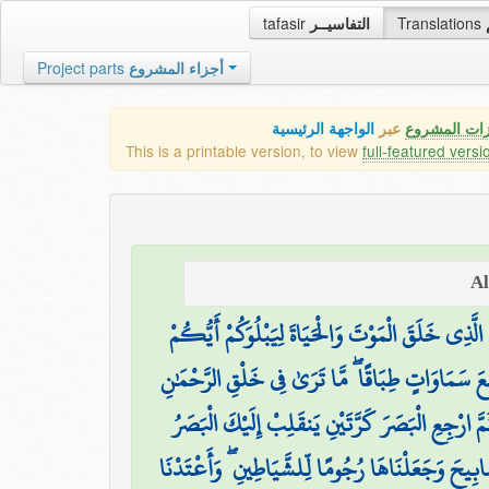
tafasir
التفاسيــر
Translations
Project parts
أجزاء المشروع
زات المشروع
عبر
الواجهة الرئيسية
This is a printable version, to view
full-featured versi
الَّذِي خَلَقَ الْمَوْتَ وَالْحَيَاةَ لِيَبْلُوَكُمْ أَيُّكُمْ
َ سَمَاوَاتٍ طِبَاقًا ۖ مَّا تَرَىٰ فِي خَلْقِ الرَّحْمَٰنِ
ُمَّ ارْجِعِ الْبَصَرَ كَرَّتَيْنِ يَنقَلِبْ إِلَيْكَ الْبَصَرُ
َصَابِيحَ وَجَعَلْنَاهَا رُجُومًا لِّلشَّيَاطِينِ ۖ وَأَعْتَدْنَا