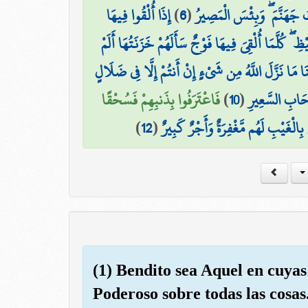
إِذَا أُلْقُوا فِيهَا
)
6
(
ُ جَهَنَّمَ ۖ وَبِئْسَ الْمَصِيرُ
ظِ ۖ كُلَّمَا أُلْقِيَ فِيهَا فَوْجٌ سَأَلَهُمْ خَزَنَتُهَا أَلَمْ
ْنَا مَا نَزَّلَ اللَّهُ مِن شَيْءٍ إِنْ أَنتُمْ إِلَّا فِي ضَلَالٍ
فَاعْتَرَفُوا بِذَنبِهِمْ فَسُحْقًا
)
10
(
صْحَابِ السَّعِيرِ
)
12
(
 بِالْغَيْبِ لَهُم مَّغْفِرَةٌ وَأَجْرٌ كَبِيرٌ
(1) Bendito sea Aquel en cuyas
Poderoso sobre todas las cosas