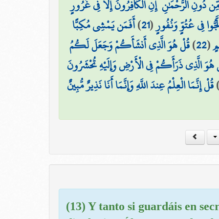
 دُونِ الرَّحْمَٰنِ ۚ إِنِ الْكَافِرُونَ إِلَّا فِي غُرُورٍ
أَفَمَن يَمْشِي مُكِبًّا
)
21
(
جُّوا فِي عُتُوٍّ وَنُفُورٍ
قُلْ هُوَ الَّذِي أَنشَأَكُمْ وَجَعَلَ لَكُمُ
)
22
(
مٍ
ْ هُوَ الَّذِي ذَرَأَكُمْ فِي الْأَرْضِ وَإِلَيْهِ تُحْشَرُونَ
قُلْ إِنَّمَا الْعِلْمُ عِندَ اللَّهِ وَإِنَّمَا أَنَا نَذِيرٌ مُّبِينٌ
(13) Y tanto si guardáis en sec