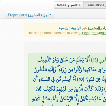
tafasir
التفاسيــر
Translations
Project parts
أجزاء المشروع
زات المشروع
عبر
الواجهة الرئيسية
This is a printable version, to view
full-featured versi
ُورِ (13
أَلَا يَعْلَمُ مَنْ خَلَقَ وَهُوَ اللَّطِيفُ
ي مَنَاكِبِهَا وَكُلُوا مِن رِّزْقِهِ ۖ وَإِلَيْهِ النُّشُورُ
أَمْ أَمِنتُم مَّن فِي السَّمَاءِ أَن
)
16
(
ذَا هِيَ تَمُورُ
وَلَقَدْ كَذَّبَ الَّذِينَ مِن قَبْلِهِمْ فَكَيْفَ كَانَ
)
ْنَ ۚ مَا يُمْسِكُهُنَّ إِلَّا الرَّحْمَٰنُ ۚ إِنَّهُ بِكُلِّ شَيْءٍ