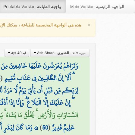
Printable Version
Main Version
الواجهة الرئيسية
واجهة الطباعة
×
هذه هي الواجهة المخصصة للطباعة ، يمكنك الإ
Ash-Shura
الشورى
49
سورة Sura
آية Aya
وَتَرَاهُمْ يُعْرَضُونَ عَلَيْهَا خَاشِعِينَ مِنَ الذ
ۗ أَلَا إِنَّ الظَّالِمِينَ فِي عَذَابٍ مُّقِيمٍ
(
5
لِرَبِّكُم مِّن قَبْلِ أَن يَأْتِيَ يَوْمٌ لَّا مَرَدَّ
ۖ إِنْ عَلَيْكَ إِلَّا الْبَلَاغُ ۗ وَإِنَّا إِذَا أَ
السَّمَاوَاتِ وَالْأَرْضِ ۚ يَخْلُقُ مَا يَشَاءُ ۚ يَه
عَلِيمٌ قَدِيرٌ
(
50
)
۞ وَمَا كَانَ لِبَشَرٍ أَن 