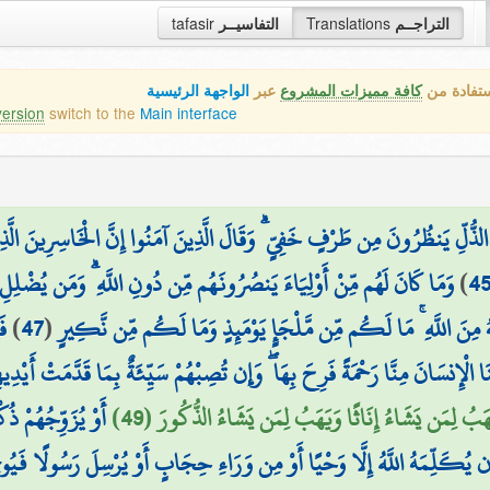
التراجــم
Translations
التفاسيــر
tafasir
ستفادة من
كافة مميزات المشروع
عبر
الواجهة الرئيسية
version
switch to the
Main interface
ُّلِّ يَنظُرُونَ مِن طَرْفٍ خَفِيٍّ ۗ وَقَالَ الَّذِينَ آمَنُوا إِنَّ الْخَاسِرِينَ الَّذِي
4
)
وَمَا كَانَ لَهُم مِّنْ أَوْلِيَاءَ يَنصُرُونَهُم مِّن دُونِ اللَّهِ ۗ وَمَن يُضْلِلِ 
 لَهُ مِنَ اللَّهِ ۚ مَا لَكُم مِّن مَّلْجَإٍ يَوْمَئِذٍ وَمَا لَكُم مِّن نَّكِيرٍ
(
47
)
فَ
ذَقْنَا الْإِنسَانَ مِنَّا رَحْمَةً فَرِحَ بِهَا ۖ وَإِن تُصِبْهُمْ سَيِّئَةٌ بِمَا قَدَّمَتْ أَيْدِ
َبُ لِمَن يَشَاءُ إِنَاثًا وَيَهَبُ لِمَن يَشَاءُ الذُّكُورَ (49)
أَوْ يُزَوِّجُهُمْ ذُك
يُكَلِّمَهُ اللَّهُ إِلَّا وَحْيًا أَوْ مِن وَرَاءِ حِجَابٍ أَوْ يُرْسِلَ رَسُولًا فَيُوحِيَ 