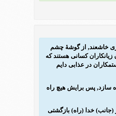
واری خاشعند, از گوشۀ چشم
ن زیانکاران کسانی هستند که
ستمکاران در عذابی دایم
مراه سازد, پس برایش هیچ راه
ز (جانب) خدا (راه) بازگشتی