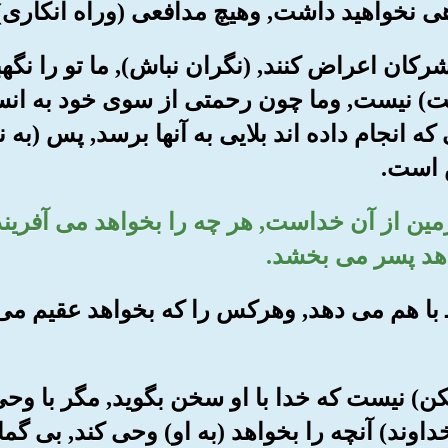
هی نخواهید داشت, وهیچ مدافعی (وراه انکاری) 
مشرکان اعراض کنند, (نگران نباش), ما تو را نگهب
لت) نیست, وما چون رحمتی از سوی خود به انس
که انجام داده اند بلایی به آنها برسد, پس (به
 است.
 وزمین از آن خداست, هر چه را بخواهد می آفری
هد پسر می بخشد.
دو ـ با هم می دهد, وهرکس را که بخواهد عقیم می
مکن) نیست که خدا با او سخن بگوید, مگر با وح
داوند) آنچه را بخواهد (به او) وحی کند, بی گما