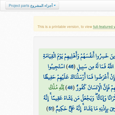
أجزاء المشروع
Project parts
This is a printable version, to view
full-featured 
نَ خَسِرُوا أَنفُسَهُمْ وَأَهْلِيهِمْ يَوْمَ الْقِيَامَةِ
اللَّهُ فَمَا لَهُ مِن سَبِيلٍ
(
46
)
اسْتَجِيبُوا
إِنْ أَعْرَضُوا فَمَا أَرْسَلْنَاكَ عَلَيْهِمْ حَفِيظًا
يهِمْ فَإِنَّ الْإِنسَانَ كَفُورٌ
(
48
)
لِّلَّهِ مُلْكُ
ْرَانًا وَإِنَاثًا ۖ وَيَجْعَلُ مَن يَشَاءُ عَقِيمًا ۚ إِنَّهُ
بِإِذْنِهِ مَا يَشَاءُ ۚ إِنَّهُ عَلِيٌّ حَكِيمٌ
(
51
)