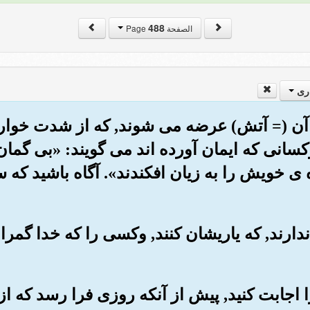
488
الصفحة Page
ری
که بر آن (= آتش) عرضه می شوند, که از شدت خ
کسانی که ایمان آورده اند می گویند: «بی گما
 ی خویش را به زیان افکندند». آگاه باشید که 
انی ندارند, که یاریشان کنند, وکسی را که خدا گ
 را اجابت کنید, پیش از آنکه روزی فرا رسد که ا