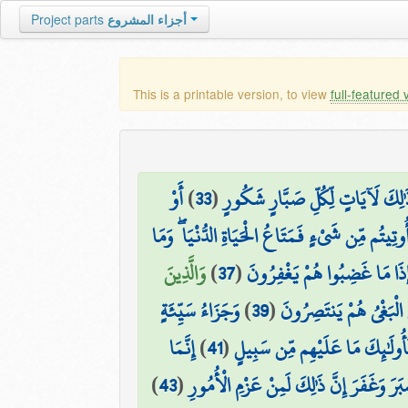
أجزاء المشروع
Project parts
This is a printable version, to view
full-featured 
َٰلِكَ لَآيَاتٍ لِّكُلِّ صَبَّارٍ شَكُورٍ
(
33
)
أَوْ
ُوتِيتُم مِّن شَيْءٍ فَمَتَاعُ الْحَيَاةِ الدُّنْيَا ۖ وَمَا
َإِذَا مَا غَضِبُوا هُمْ يَغْفِرُونَ
(
37
)
وَالَّذِينَ
ُ الْبَغْيُ هُمْ يَنتَصِرُونَ
(
39
)
وَجَزَاءُ سَيِّئَةٍ
َأُولَٰئِكَ مَا عَلَيْهِم مِّن سَبِيلٍ
(
41
)
إِنَّمَا
رَ وَغَفَرَ إِنَّ ذَٰلِكَ لَمِنْ عَزْمِ الْأُمُورِ
(
43
)