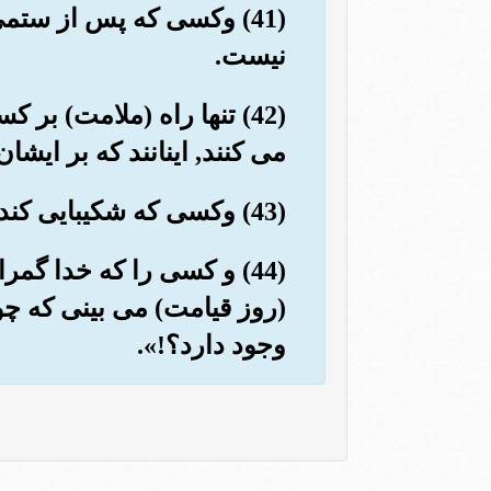
(41) وکسی که پس از ستمی 
نیست.
(42) تنها راه (ملامت) 
می کنند, اینانند که بر ایش
(43) وکسی که شکیبایی کند, و در گذرد, بی گمان این از کارهای سترگ (پسندیده) است.
(44) و کسی را که خدا گم
(روز قیامت) می بینی که چو
وجود دارد؟!».