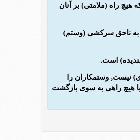
ه هیچ راه (ملامتی) بر آنان
ین به ناحق سرکشی (وستم)
زی) نیست, وستمکاران را
آیا هیچ راهی به سوی بازگشت