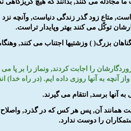
ده است, متاع زود گذر زندگی دنیاست, وآنچه نز
ارشان توکّل می کنند بهتر وپایدار تراست.
ز گناهان بزرگ( ) وزشتیها اجتناب می کنند, وه
روردگارشان را اجابت کردند, ونماز را بر پا می 
نچه به آنها روزی داده ایم. (در راه خدا) انف
 است همانند آن, پس هر کس که در گذرد, واصلاح
تمکاران را دوست ندارد.