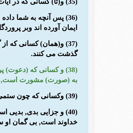
(35) و(تا) کسانی که در آیات ما مجادله می کنند, بدانند که هیچ گریزگاهی ندارند.
(36) پس آنچه به شما دا
ایمان آورده اند وبر پروردگ
(37) و(همان) کسانی که ا
گذشت می کنند.
(38) و کسانی که (دعوت) پ
به (صورت) مشورت است, واز آ
(39) وکسانی که چون ستمی به آنها برسد, انتقام می گیرند.
(40) و جزایی بدی, بدیی
خداوند است, بی گمان او س