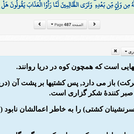
ُ مِن وَلِيٍّ مِّن بَعْدِهِ ۗ وَتَرَى الظَّالِمِينَ لَمَّا رَأَوُا الْعَذَابَ يَقُولُونَ هَلْ إ
487
الصفحة Page
ری
از حرکت) باز می دارد, پس کشتیها بر پشت آن (در
ر صبر کنندۀ شکر گزاری است.
ها (= سرنشینان کشتی) را به خاطر اعمالشان نابو