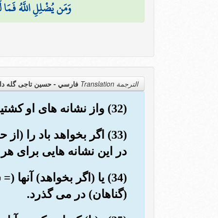
وَمَن يُضْلِلِ اللَّهُ فَمَا لَه
الترجمة Translation
فارسي - حسین تاجی گله دا
(32) واز نشانه های او کشتیهایی است که همچون کوه در دریا روانند.
(33) اگر بخواهد باد را (
در این نشانه هایی برای ه
(34) یا (اگر بخواهد) آن
(گناهان) در می گذرد.