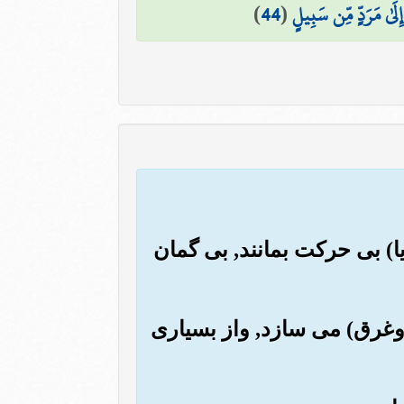
ِلَىٰ مَرَدٍّ مِّن سَبِيلٍ
(
44
)
یا) بی حرکت بمانند, بی گمان
د (وغرق) می سازد, واز بسیاری