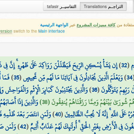
التراجــم
Translations
التفاسيــر
tafasir
ستفادة من
كافة مميزات المشروع
عبر
الواجهة الرئيسية
version
switch to the
Main interface
مِ
(
32
)
إِن يَشَأْ يُسْكِنِ الرِّيحَ فَيَظْلَلْنَ رَوَاكِدَ عَلَىٰ ظَهْرِهِ ۚ إِنَّ فِي ذ
34
)
وَيَعْلَمَ الَّذِينَ يُجَادِلُونَ فِي آيَاتِنَا مَا لَهُم مِّن مَّحِيصٍ
(
35
)
فَمَا أ
 رَبِّهِمْ يَتَوَكَّلُونَ
(
36
)
وَالَّذِينَ يَجْتَنِبُونَ كَبَائِرَ الْإِثْمِ وَالْفَوَاحِشَ و
ُهُمْ شُورَىٰ بَيْنَهُمْ وَمِمَّا رَزَقْنَاهُمْ يُنفِقُونَ (38)
وَالَّذِينَ إِذَا أَصَابَهُم
هُ عَلَى اللَّهِ ۚ إِنَّهُ لَا يُحِبُّ الظَّالِمِينَ
(
40
)
وَلَمَنِ انتَصَرَ بَعْدَ ظُلْمِهِ ف
ُونَ فِي الْأَرْضِ بِغَيْرِ الْحَقِّ ۚ أُولَٰئِكَ لَهُمْ عَذَابٌ أَلِيمٌ
(
42
)
وَلَمَن صَبَ