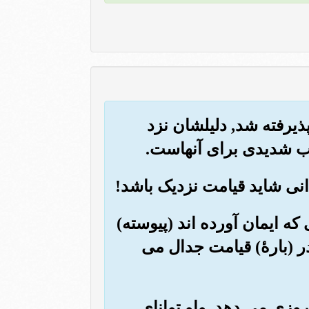
پذیرفته شد, دلیلشان نزد
ب شدیدی برای آنهاست.
 که ایمان آورده اند (پیوسته)
در (بارۀ) قیامت جدال می
روزی می دهد, واو توانای