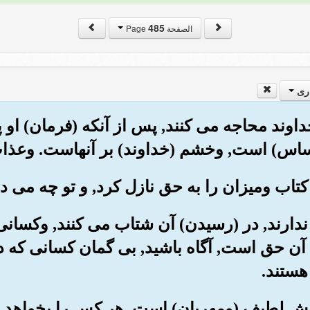
485
الصفحة Page
ری
 خداوند محاجه می کنند, پس از آنکه (فرمان) او 
ساس) است, وخشم (خداوند) بر آنهاست. وعذا
ان ندارند, در (رسیدن) آن شتاب می کنند, وکسانی
که آن حق است, آگاه باشید, بی گمان کسانی که 
هستند.
دگانش لطیف (ومهربان) است, هر کس را بخواهد 