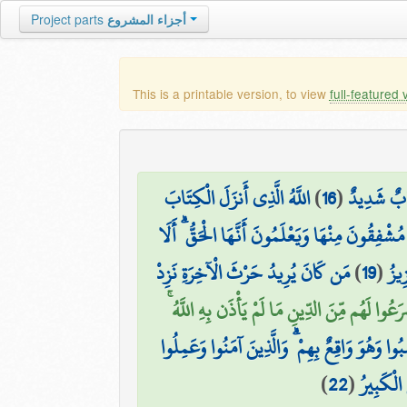
أجزاء المشروع
Project parts
This is a printable version, to view
full-featured 
َابٌ شَدِيدٌ
(
16
)
اللَّهُ الَّذِي أَنزَلَ الْكِتَابَ
مُشْفِقُونَ مِنْهَا وَيَعْلَمُونَ أَنَّهَا الْحَقُّ ۗ أَلَا
ِيزُ
(
19
)
مَن كَانَ يُرِيدُ حَرْثَ الْآخِرَةِ نَزِدْ
رَعُوا لَهُم مِّنَ الدِّينِ مَا لَمْ يَأْذَن بِهِ اللَّهُ ۚ
ا وَهُوَ وَاقِعٌ بِهِمْ ۗ وَالَّذِينَ آمَنُوا وَعَمِلُوا
الْكَبِيرُ
(
22
)