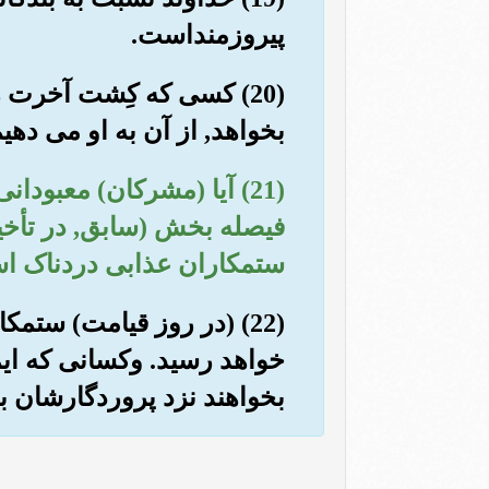
پیروزمنداست.
(20) کسی که کِشت آخرت 
بخواهد, از آن به او می دهی
(21) آیا (مشرکان) معبودا
فیصله بخش (سابق, در تأخیر 
ستمکاران عذابی دردناک ا
(22) (در روز قیامت) ستمک
خواهد رسید. وکسانی که ایما
بخواهند نزد پروردگارشان 