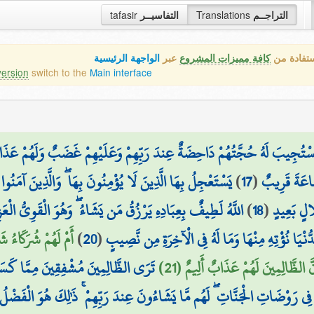
التراجــم
Translations
التفاسيــر
tafasir
ستفادة من
كافة مميزات المشروع
عبر
الواجهة الرئيسية
version
switch to the
Main interface
ا اسْتُجِيبَ لَهُ حُجَّتُهُمْ دَاحِضَةٌ عِندَ رَبِّهِمْ وَعَلَيْهِمْ غَضَبٌ وَلَهُمْ عَذ
َّاعَةَ قَرِيبٌ
(
17
)
يَسْتَعْجِلُ بِهَا الَّذِينَ لَا يُؤْمِنُونَ بِهَا ۖ وَالَّذِينَ آمَنُوا 
الٍ بَعِيدٍ
(
18
)
اللَّهُ لَطِيفٌ بِعِبَادِهِ يَرْزُقُ مَن يَشَاءُ ۖ وَهُوَ الْقَوِيُّ الْعَز
ُنْيَا نُؤْتِهِ مِنْهَا وَمَا لَهُ فِي الْآخِرَةِ مِن نَّصِيبٍ
(
20
)
أَمْ لَهُمْ شُرَكَاءُ شَ
َّ الظَّالِمِينَ لَهُمْ عَذَابٌ أَلِيمٌ (21)
تَرَى الظَّالِمِينَ مُشْفِقِينَ مِمَّا كَسَبُو
ِي رَوْضَاتِ الْجَنَّاتِ ۖ لَهُم مَّا يَشَاءُونَ عِندَ رَبِّهِمْ ۚ ذَٰلِكَ هُوَ الْفَضْلُ 