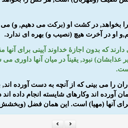
را بخواهد, در کشت او (برکت می دهیم, و) می 
م,و او در آخرت هیچ (نصیب و) بهره ای ندارد.
نی دارند که بدون اجازۀ خداوند آیینی برای آنها 
عذابشان) نبود, یقیناً در میان آنها داوری می
ست.
اران را می بینی که از آنچه به دست آورده اند, بی
ن آورده اند وکارهای شایسته انجام داده اند د
برای آنها (مهیا) است. این همان فضل (وبخش