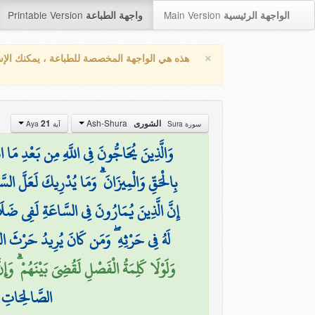
Printable Version
Main Version
الواجهة الرئيسية
واجهة الطباعة
×
هذه هي الواجهة المخصصة للطباعة ، يمكنك الإ
Ash-Shura
الشورى
21
سورة Sura
آية Aya
وَالَّذِينَ يُحَاجُّونَ فِي اللَّهِ مِن بَعْدِ مَ
بِالْحَقِّ وَالْمِيزَانَ ۗ وَمَا يُدْرِيكَ لَعَلَّ الس
إِنَّ الَّذِينَ يُمَارُونَ فِي السَّاعَةِ لَفِي ضَلَ
لَهُ فِي حَرْثِهِ ۖ وَمَن كَانَ يُرِيدُ حَرْثَ الدّ
وَلَوْلَا كَلِمَةُ الْفَصْلِ لَقُضِيَ بَيْنَهُمْ ۗ وَإِن
الصَّالِحَاتِ ف