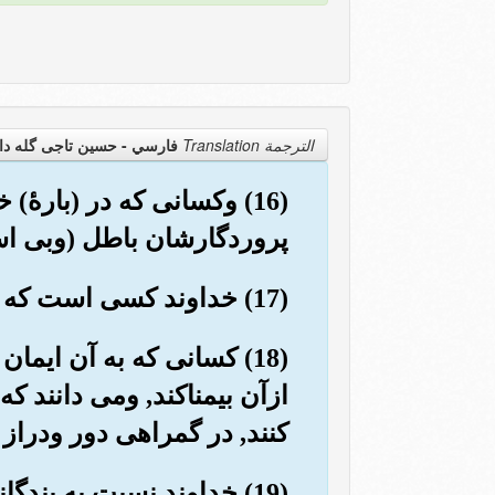
الترجمة Translation
فارسي - حسین تاجی گله دا
(16) وکسانی که در (بارۀ)
پروردگارشان باطل (وبی ا
(17) خداوند کسی است که کتاب ومیزان را به حق نازل کرد, و تو چه می دانی شاید قیامت نزدیک باشد!
(18) کسانی که به آن ایم
ازآن بیمناکند, ومی دانند 
کنند, در گمراهی دور ودراز 
(19) خداوند نسبت به بن