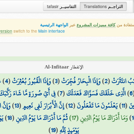
tafasir
التفاسيــر
Translations
التراجــم
ستفادة من
كافة مميزات المشروع
عبر
الواجهة الرئيسية
version
switch to the
Main interface
الإنفطار Al-Infitaar
ع
)
4
(
وَإِذَا الْقُبُورُ بُعْثِرَتْ
)
3
(
وَإِذَا الْبِحَارُ فُجِّرَتْ
)
2
(
ِبُ انتَثَرَتْ
فِي أَيِّ صُورَةٍ مَّا شَاءَ رَكَّبَكَ
)
7
(
الَّذِي خَلَقَكَ فَسَوَّاكَ فَعَدَلَكَ
)
6
وَإِنَّ 
)
13
(
إِنَّ الْأَبْرَارَ لَفِي نَعِيمٍ
)
12
(
يَعْلَمُونَ مَا تَفْعَلُونَ
)
11
(
ينَ
يَو
)
18
(
ثُمَّ مَا أَدْرَاكَ مَا يَوْمُ الدِّينِ
وَمَا أَدْرَاكَ مَا يَوْمُ الدِّينِ (17)
)
1
)
19
(
يَوْمَئِذٍ لِّلَّهِ