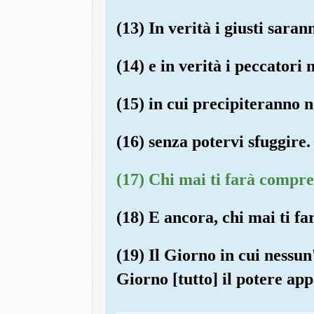
(13) In verità i giusti saran
(14) e in verità i peccatori
(15) in cui precipiteranno 
(16) senza potervi sfuggire.
(17) Chi mai ti farà compre
(18) E ancora, chi mai ti f
(19) Il Giorno in cui nessu
Giorno [tutto] il potere ap