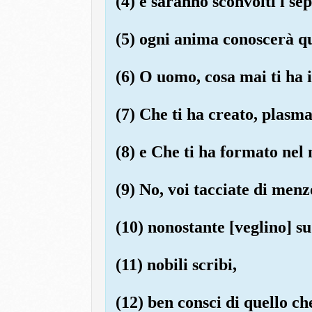
(4) e saranno sconvolti i sep
(5) ogni anima conoscerà qu
(6) O uomo, cosa mai ti ha 
(7) Che ti ha creato, plasm
(8) e Che ti ha formato nel
(9) No, voi tacciate di menz
(10) nonostante [veglino] su 
(11) nobili scribi,
(12) ben consci di quello che