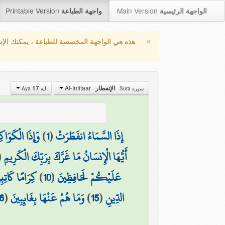
Printable Version
Main Version
الواجهة الرئيسية
واجهة الطباعة
×
هذه هي الواجهة المخصصة للطباعة ، يمكنك الإ
Al-Infitaar
17
الإنفطار
سورة Sura
آية Aya
وَإِذَا الْكَوَاك
)
1
(
إِذَا السَّمَاءُ انفَطَرَتْ
(
أَيُّهَا الْإِنسَانُ مَا غَرَّكَ بِرَبِّكَ الْكَرِيمِ
كِرَامًا كَاتِبِ
)
10
(
عَلَيْكُمْ لَحَافِظِينَ
6
(
وَمَا هُمْ عَنْهَا بِغَائِبِينَ
)
15
(
الدِّينِ