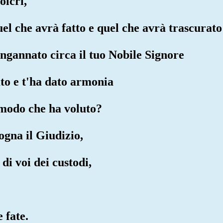
olcri,
el che avrà fatto e quel che avrà trascurato
ingannato circa il tuo Nobile Signore
ato e t'ha dato armonia
 modo che ha voluto?
ogna il Giudizio,
di voi dei custodi,
 fate.