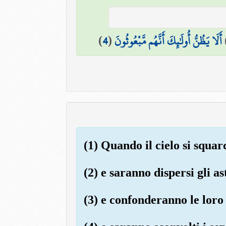
)
4
(
أَلَا يَظُنُّ أُولَٰئِكَ أَنَّهُم مَّبْعُوثُونَ
(1) Quando il cielo si squar
(2) e saranno dispersi gli as
(3) e confonderanno le loro