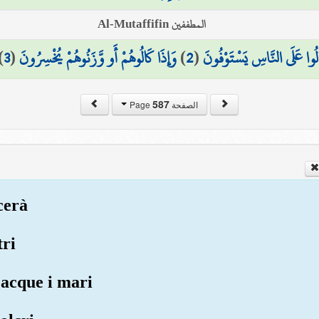
المطففين Al-Mutaffifin
)
3
(
وَإِذَا كَالُوهُمْ أَو وَّزَنُوهُمْ يُخْسِرُونَ
)
2
(
الُوا عَلَى النَّاسِ يَسْتَوْفُونَ
587
الصفحة Page
cerà
tri
 acque i mari