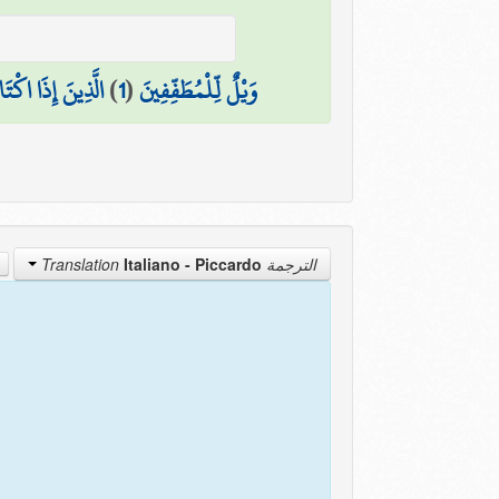
الَّذِينَ إِذَا اكْتَ
)
1
(
وَيْلٌ لِّلْمُطَفِّفِينَ
Italiano - Piccardo
الترجمة Translation