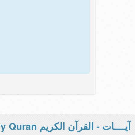
آيــــات - القرآن الكريم Holy Quran -