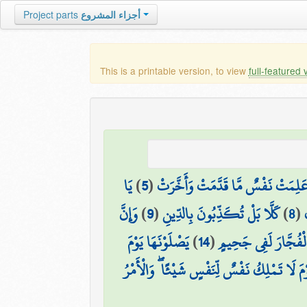
Project parts
أجزاء المشروع
This is a printable version, to view
full-featured 
يَا
)
5
(
َلِمَتْ نَفْسٌ مَّا قَدَّمَتْ وَأَخَّرَتْ
وَإِنَّ
)
9
(
كَلَّا بَلْ تُكَذِّبُونَ بِالدِّينِ
)
8
(
يَصْلَوْنَهَا يَوْمَ
)
14
(
الْفُجَّارَ لَفِي جَحِيمٍ
ْمَ لَا تَمْلِكُ نَفْسٌ لِّنَفْسٍ شَيْئًا ۖ وَالْأَمْرُ