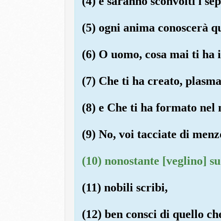
(4) e saranno sconvolti i sep
(5) ogni anima conoscerà qu
(6) O uomo, cosa mai ti ha 
(7) Che ti ha creato, plasm
(8) e Che ti ha formato nel
(9) No, voi tacciate di menz
(10) nonostante [veglino] su 
(11) nobili scribi,
(12) ben consci di quello che