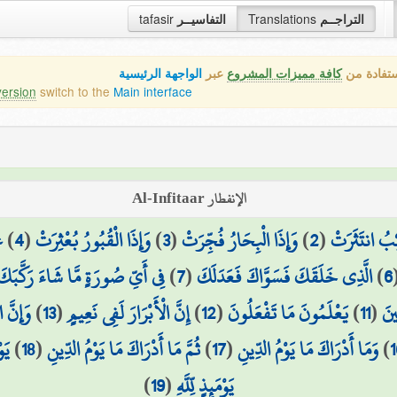
tafasir
التفاسيــر
Translations
التراجــم
ستفادة من
كافة مميزات المشروع
عبر
الواجهة الرئيسية
version
switch to the
Main interface
الإنفطار Al-Infitaar
ع
)
4
(
وَإِذَا الْقُبُورُ بُعْثِرَتْ
)
3
(
وَإِذَا الْبِحَارُ فُجِّرَتْ
)
2
(
ِبُ انتَثَرَتْ
فِي أَيِّ صُورَةٍ مَّا شَاءَ رَكَّبَكَ
)
7
(
الَّذِي خَلَقَكَ فَسَوَّاكَ فَعَدَلَكَ
)
6
وَإِنَّ 
)
13
(
إِنَّ الْأَبْرَارَ لَفِي نَعِيمٍ
)
12
(
يَعْلَمُونَ مَا تَفْعَلُونَ
)
11
(
ينَ
يَو
)
18
(
ثُمَّ مَا أَدْرَاكَ مَا يَوْمُ الدِّينِ
)
17
(
وَمَا أَدْرَاكَ مَا يَوْمُ الدِّينِ
)
1
)
19
(
يَوْمَئِذٍ لِّلَّهِ