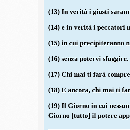
(13) In verità i giusti saran
(14) e in verità i peccatori
(15) in cui precipiteranno 
(16) senza potervi sfuggire.
(17) Chi mai ti farà compre
(18) E ancora, chi mai ti f
(19) Il Giorno in cui nessu
Giorno [tutto] il potere ap