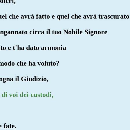
olcri,
el che avrà fatto e quel che avrà trascurato
ingannato circa il tuo Nobile Signore
ato e t'ha dato armonia
 modo che ha voluto?
ogna il Giudizio,
di voi dei custodi,
 fate.