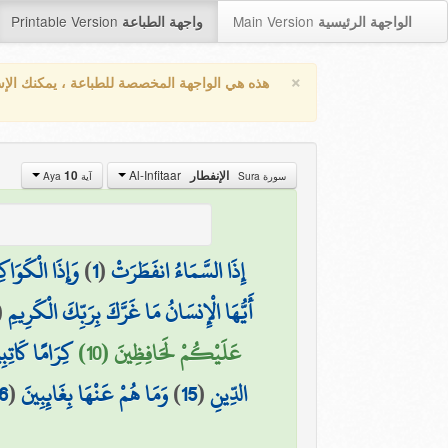
Printable Version
Main Version
الواجهة الرئيسية
واجهة الطباعة
×
هذه هي الواجهة المخصصة للطباعة ، يمكنك الإ
Al-Infitaar
10
الإنفطار
سورة Sura
آية Aya
وَإِذَا الْكَوَاك
)
1
(
إِذَا السَّمَاءُ انفَطَرَتْ
(
أَيُّهَا الْإِنسَانُ مَا غَرَّكَ بِرَبِّكَ الْكَرِيمِ
عَلَيْكُمْ لَحَافِظِينَ (10)
كِرَامًا كَاتِبِ
6
(
وَمَا هُمْ عَنْهَا بِغَائِبِينَ
)
15
(
الدِّينِ