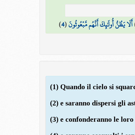
)
4
(
أَلَا يَظُنُّ أُولَٰئِكَ أَنَّهُم مَّبْعُوثُونَ
(1) Quando il cielo si squar
(2) e saranno dispersi gli as
(3) e confonderanno le loro