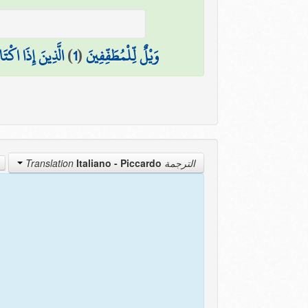
الَّذِينَ إِذَا اكْتَ
)
1
(
وَيْلٌ لِّلْمُطَفِّفِينَ
Italiano - Piccardo
الترجمة Translation