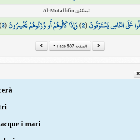
المطففين Al-Mutaffifin
)
3
(
وَإِذَا كَالُوهُمْ أَو وَّزَنُوهُمْ يُخْسِرُونَ
)
2
(
الُوا عَلَى النَّاسِ يَسْتَوْفُونَ
587
الصفحة Page
cerà
tri
 acque i mari