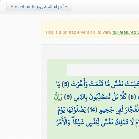
Project parts
أجزاء المشروع
This is a printable version, to view
full-featured 
يَا
)
5
(
َلِمَتْ نَفْسٌ مَّا قَدَّمَتْ وَأَخَّرَتْ
وَإِنَّ
)
9
(
كَلَّا بَلْ تُكَذِّبُونَ بِالدِّينِ
)
8
(
يَصْلَوْنَهَا يَوْمَ
)
14
(
الْفُجَّارَ لَفِي جَحِيمٍ
ْمَ لَا تَمْلِكُ نَفْسٌ لِّنَفْسٍ شَيْئًا ۖ وَالْأَمْرُ