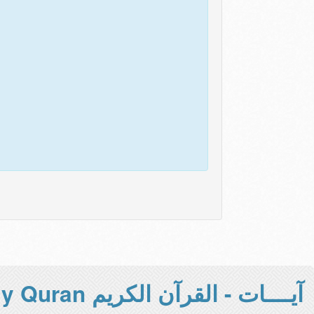
آيــــات - القرآن الكريم Holy Quran -