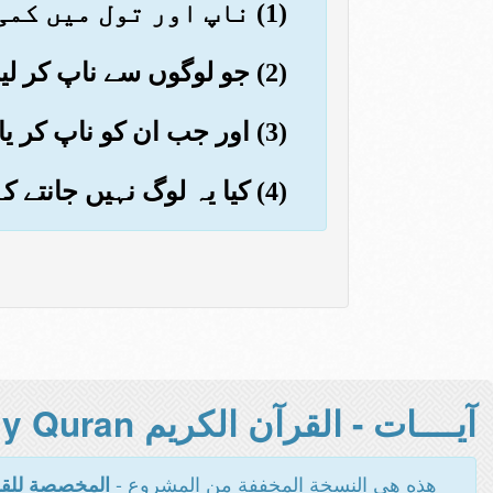
(1) ناپ اور تول میں کمی کرنے والوں کے لیے خرابی ہے
(2) جو لوگوں سے ناپ کر لیں تو پورا لیں
(3) اور جب ان کو ناپ کر یا تول کر دیں تو کم کر دیں
(4) کیا یہ لوگ نہیں جانتے کہ اٹھائے بھی جائیں گے
آيــــات - القرآن الكريم Holy Quran -
هذه هي النسخة المخففة من المشروع -
المخصصة للقر