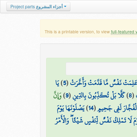
أجزاء المشروع
Project parts
This is a printable version, to view
full-featured 
َلِمَتْ نَفْسٌ مَّا قَدَّمَتْ وَأَخَّرَتْ
(
5
)
يَا
(
8
)
كَلَّا بَلْ تُكَذِّبُونَ بِالدِّينِ
(
9
)
وَإِنَّ
الْفُجَّارَ لَفِي جَحِيمٍ
(
14
)
يَصْلَوْنَهَا يَوْمَ
ْمَ لَا تَمْلِكُ نَفْسٌ لِّنَفْسٍ شَيْئًا ۖ وَالْأَمْرُ