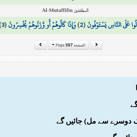
المطففين Al-Mutaffifin
الُوا عَلَى النَّاسِ يَسْتَوْفُونَ
(
2
)
وَإِذَا كَالُوهُمْ أَو وَّزَنُوهُمْ يُخْسِرُونَ
(
3
)
587
الصفحة Page