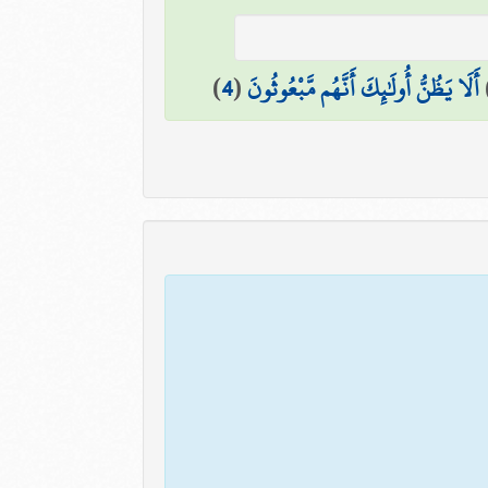
أَلَا يَظُنُّ أُولَٰئِكَ أَنَّهُم مَّبْعُوثُونَ
(
4
)