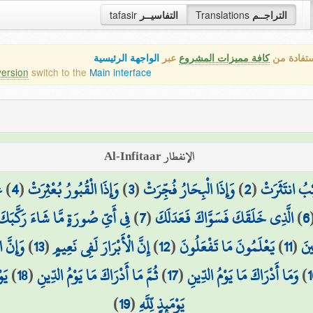
التراجــم
Translations
التفاسيــر
tafasir
ستفادة من
كافة مميزات المشروع
عبر
الواجهة الرئيسية
version
switch to the
Main interface
الإنفطار Al-Infitaar
ِبُ انتَثَرَتْ
(
2
)
وَإِذَا الْبِحَارُ فُجِّرَتْ
(
3
)
وَإِذَا الْقُبُورُ بُعْثِرَتْ
(
4
)
ع
6
)
الَّذِي خَلَقَكَ فَسَوَّاكَ فَعَدَلَكَ
(
7
)
فِي أَيِّ صُورَةٍ مَّا شَاءَ رَكَّبَكَ
ينَ
(
11
)
يَعْلَمُونَ مَا تَفْعَلُونَ
(
12
)
إِنَّ الْأَبْرَارَ لَفِي نَعِيمٍ
(
13
)
وَإِنَّ 
1
)
وَمَا أَدْرَاكَ مَا يَوْمُ الدِّينِ
(
17
)
ثُمَّ مَا أَدْرَاكَ مَا يَوْمُ الدِّينِ
(
18
)
يَو
يَوْمَئِذٍ لِّلَّهِ
(
19
)