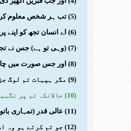
(4) اور جب قبریں اکھیڑ دی جائیں گی
(5) تب ہر شخص معلوم کرلے گا کہ اس نے آگے کیا بھیجا تھا اور پیچھے کیا چھوڑا تھا
(6) اے انسان تجھ کو اپنے پروردگار کرم گستر کے باب میں کس چیز نے دھوکا دیا
(7) (وہی تو ہے) جس نے تجھے بنایا اور (تیرے اعضا کو) ٹھیک کیا اور (تیرے قامت کو) معتدل رکھا
(8) اور جس صورت میں چاہا تجھے جوڑ دیا
(9) مگر ہیہات تم لوگ جزا کو جھٹلاتے ہو
(10) حالانکہ تم پر نگہبان مقرر ہیں
(11) عالی قدر (تمہاری باتوں کے) لکھنے والے
(12) جو تم کرتے ہو وہ اسے جانتے ہیں