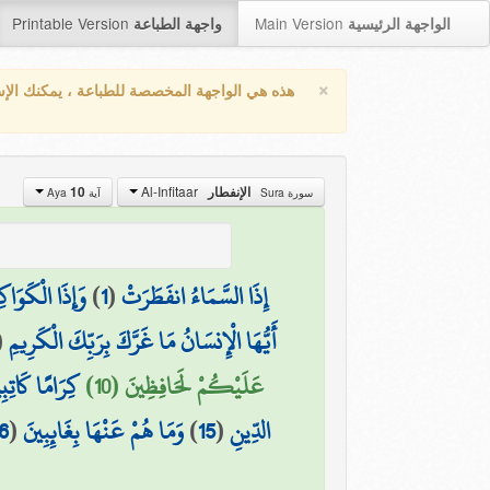
Printable Version
Main Version
الواجهة الرئيسية
واجهة الطباعة
×
هذه هي الواجهة المخصصة للطباعة ، يمكنك الإ
Al-Infitaar
الإنفطار
10
سورة Sura
آية Aya
إِذَا السَّمَاءُ انفَطَرَتْ
(
1
)
وَإِذَا الْكَوَاك
أَيُّهَا الْإِنسَانُ مَا غَرَّكَ بِرَبِّكَ الْكَرِيمِ
(
عَلَيْكُمْ لَحَافِظِينَ (10)
كِرَامًا كَاتِبِ
الدِّينِ
(
15
)
وَمَا هُمْ عَنْهَا بِغَائِبِينَ
(
6