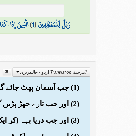
وَيْلٌ لِّلْمُطَفِّفِينَ
(
1
)
الَّذِينَ إِذَا اكْتَ
الترجمة Translation
اردو - جالندربرى
(1) جب آسمان پھٹ جائے گا
(2) اور جب تارے جھڑ پڑیں گے
(3) اور جب دریا بہہ (کر ایک دوسرے سے مل) جائیں گے