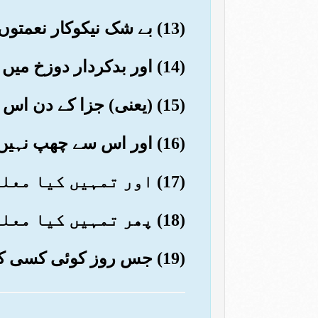
(13) بے شک نیکوکار نعمتوں (کی بہشت) میں ہوں گے۔
(14) اور بدکردار دوزخ میں
(15) (یعنی) جزا کے دن اس میں داخل ہوں گے
(16) اور اس سے چھپ نہیں سکیں گے
(17) اور تمہیں کیا معلوم کہ جزا کا دن کیسا ہے؟
(18) پھر تمہیں کیا معلوم کہ جزا کا دن کیسا ہے؟
(19) جس روز کوئی کسی کا بھلا نہ کر سکے گا اور حکم اس روز خدا ہی کا ہو گا