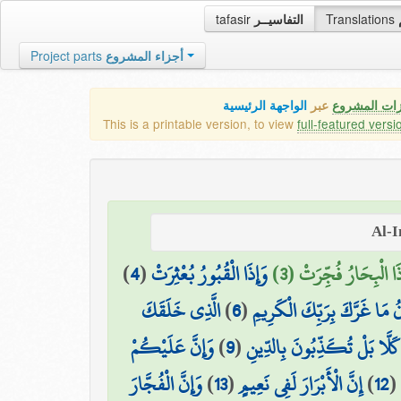
tafasir
التفاسيــر
Translations
Project parts
أجزاء المشروع
زات المشروع
عبر
الواجهة الرئيسية
This is a printable version, to view
full-featured versi
)
4
(
وَإِذَا الْقُبُورُ بُعْثِرَتْ
ِذَا الْبِحَارُ فُجِّرَتْ (3
الَّذِي خَلَقَكَ
)
6
(
انُ مَا غَرَّكَ بِرَبِّكَ الْكَرِيمِ
وَإِنَّ عَلَيْكُمْ
)
9
(
كَلَّا بَلْ تُكَذِّبُونَ بِالدِّينِ
وَإِنَّ الْفُجَّارَ
)
13
(
إِنَّ الْأَبْرَارَ لَفِي نَعِيمٍ
)
12
(