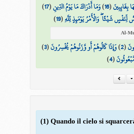
)
17
(
وَمَا أَدْرَاكَ مَا يَوْمُ الدِّينِ
)
16
(
ا بِغَائِبِينَ
)
19
(
لِّنَفْسٍ شَيْئًا ۖ وَالْأَمْرُ يَوْمَئِذٍ لِّلَّهِ
)
3
(
وَإِذَا كَالُوهُمْ أَو وَّزَنُوهُمْ يُخْسِرُونَ
)
2
(
ُونَ
)
4
(
مَّبْعُوثُونَ
(1) Quando il cielo si squarcer