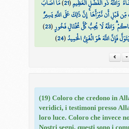
مَا أَصَابَ
)
21
(
شَاءُ ۚ وَاللَّهُ ذُو الْفَضْلِ الْعَظِيمِ
قَبْلِ أَن نَّبْرَأَهَا ۚ إِنَّ ذَٰلِكَ عَلَى اللَّهِ يَسِيرٌ
)
23
(
َاكُمْ ۗ وَاللَّهُ لَا يُحِبُّ كُلَّ مُخْتَالٍ فَخُورٍ
)
24
(
لَّ فَإِنَّ اللَّهَ هُوَ الْغَنِيُّ الْحَمِيدُ
(19) Coloro che credono in Alla
veridici, i testimoni presso Al
loro luce. Coloro che invece n
Nostri segni, questi sono i co