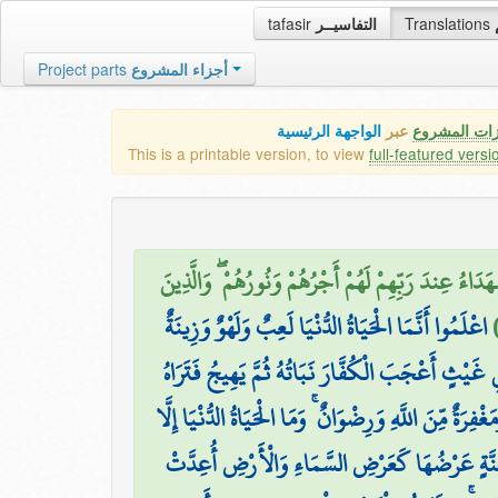
tafasir
التفاسيــر
Translations
Project parts
أجزاء المشروع
زات المشروع
عبر
الواجهة الرئيسية
This is a printable version, to view
full-featured versi
هَدَاءُ عِندَ رَبِّهِمْ لَهُمْ أَجْرُهُمْ وَنُورُهُمْ ۖ وَالَّذِينَ
اعْلَمُوا أَنَّمَا الْحَيَاةُ الدُّنْيَا لَعِبٌ وَلَهْوٌ وَزِينَةٌ
 غَيْثٍ أَعْجَبَ الْكُفَّارَ نَبَاتُهُ ثُمَّ يَهِيجُ فَتَرَاهُ
ةٌ مِّنَ اللَّهِ وَرِضْوَانٌ ۚ وَمَا الْحَيَاةُ الدُّنْيَا إِلَّا
جَنَّةٍ عَرْضُهَا كَعَرْضِ السَّمَاءِ وَالْأَرْضِ أُعِدَّتْ