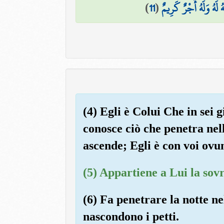
)
11
(
َهُ وَلَهُ أَجْرٌ كَرِيمٌ
(4) Egli è Colui Che in sei g
conosce ciò che penetra nell
ascende; Egli è con voi ovun
(5) Appartiene a Lui la sovr
(6) Fa penetrare la notte ne
nascondono i petti.