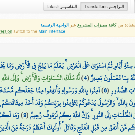
tafasir
التفاسيــر
Translations
التراجــم
ستفادة من
كافة مميزات المشروع
عبر
الواجهة الرئيسية
version
switch to the
Main interface
َّةِ أَيَّامٍ ثُمَّ اسْتَوَىٰ عَلَى الْعَرْشِ ۚ يَعْلَمُ مَا يَلِجُ فِي الْأَرْضِ وَمَا يَخْر
لَّهُ مُلْكُ السَّمَاوَاتِ وَالْأَرْضِ ۚ وَإِلَى اللَّهِ )
)
4
(
َّهُ بِمَا تَعْمَلُونَ بَصِيرٌ
آمِنُوا بِاللَّهِ وَرَسُولِهِ وَأَنفِقُوا مِمَّا جَعَلَكُم مُّسْتَخْ
)
6
(
ِذَاتِ الصُّدُورِ
نَ بِاللَّهِ ۙ وَالرَّسُولُ يَدْعُوكُمْ لِتُؤْمِنُوا بِرَبِّكُمْ وَقَدْ أَخَذَ مِيثَاقَكُمْ 
وَمَا لَكُمْ أ
)
9
(
لظُّلُمَاتِ إِلَى النُّورِ ۚ وَإِنَّ اللَّهَ بِكُمْ لَرَءُوفٌ رَّحِيمٌ
َنْ أَنفَقَ مِن قَبْلِ الْفَتْحِ وَقَاتَلَ ۚ أُولَٰئِكَ أَعْظَمُ دَرَجَةً مِّنَ الَّذِينَ أَن