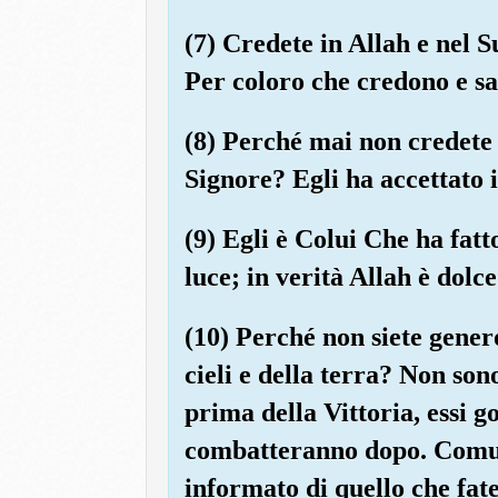
(7) Credete in Allah e nel S
Per coloro che credono e s
(8) Perché mai non credete 
Signore? Egli ha accettato il
(9) Egli è Colui Che ha fatt
luce; in verità Allah è dolc
(10) Perché non siete genero
cieli e della terra? Non son
prima della Vittoria, essi g
combatteranno dopo. Comunq
informato di quello che fate