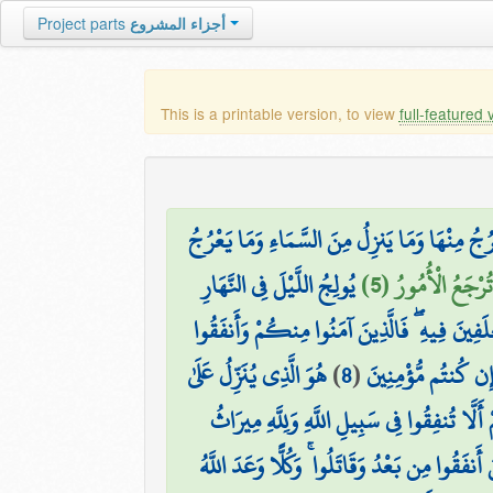
Project parts
أجزاء المشروع
This is a printable version, to view
full-featured 
ُجُ مِنْهَا وَمَا يَنزِلُ مِنَ السَّمَاءِ وَمَا يَعْرُجُ
تُرْجَعُ الْأُمُورُ (5
يُولِجُ اللَّيْلَ فِي النَّهَارِ
لَفِينَ فِيهِ ۖ فَالَّذِينَ آمَنُوا مِنكُمْ وَأَنفَقُوا
هُوَ الَّذِي يُنَزِّلُ عَلَىٰ
)
8
(
إِن كُنتُم مُّؤْمِنِينَ
َلَّا تُنفِقُوا فِي سَبِيلِ اللَّهِ وَلِلَّهِ مِيرَاثُ
فَقُوا مِن بَعْدُ وَقَاتَلُوا ۚ وَكُلًّا وَعَدَ اللَّهُ