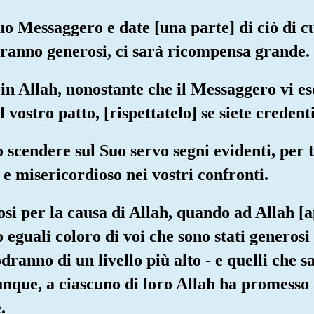
uo Messaggero e date [una parte] di ciò di cui
aranno generosi, ci sarà ricompensa grande.
in Allah, nonostante che il Messaggero vi es
 vostro patto, [rispettatelo] se siete credenti
o scendere sul Suo servo segni evidenti, per 
e e misericordioso nei vostri confronti.
si per la causa di Allah, quando ad Allah [a
o eguali coloro di voi che sono stati genero
odranno di un livello più alto - e quelli che 
ue, a ciascuno di loro Allah ha promesso i
.