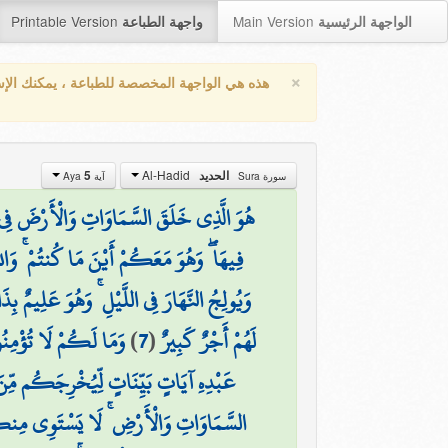
Printable Version
Main Version
الواجهة الرئيسية
واجهة الطباعة
×
هذه هي الواجهة المخصصة للطباعة ، يمكنك الإ
Al-Hadid
5
الحديد
سورة Sura
آية Aya
هُوَ الَّذِي خَلَقَ السَّمَاوَاتِ وَالْأَرْضَ فِي سِت
فِيهَا ۖ وَهُوَ مَعَكُمْ أَيْنَ مَا كُنتُمْ ۚ وَالل
وَيُولِجُ النَّهَارَ فِي اللَّيْلِ ۚ وَهُوَ عَلِيمٌ ب
وَمَا لَكُمْ لَا تُؤْمِنُو
)
7
(
لَهُمْ أَجْرٌ كَبِيرٌ
عَبْدِهِ آيَاتٍ بَيِّنَاتٍ لِّيُخْرِجَكُم مِّنَ ا
السَّمَاوَاتِ وَالْأَرْضِ ۚ لَا يَسْتَوِي مِنكُم مّ