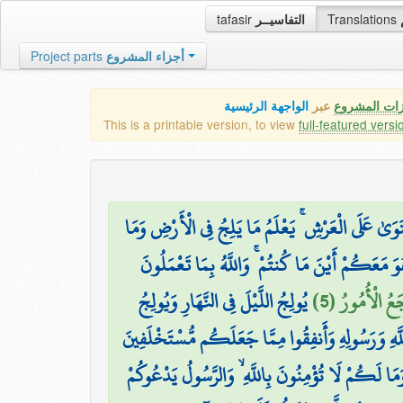
tafasir
التفاسيــر
Translations
Project parts
أجزاء المشروع
زات المشروع
عبر
الواجهة الرئيسية
This is a printable version, to view
full-featured versi
َوَىٰ عَلَى الْعَرْشِ ۚ يَعْلَمُ مَا يَلِجُ فِي الْأَرْضِ وَمَا
وَ مَعَكُمْ أَيْنَ مَا كُنتُمْ ۚ وَاللَّهُ بِمَا تَعْمَلُونَ
جَعُ الْأُمُورُ (5
يُولِجُ اللَّيْلَ فِي النَّهَارِ وَيُولِجُ
لَّهِ وَرَسُولِهِ وَأَنفِقُوا مِمَّا جَعَلَكُم مُّسْتَخْلَفِينَ
َمَا لَكُمْ لَا تُؤْمِنُونَ بِاللَّهِ ۙ وَالرَّسُولُ يَدْعُوكُمْ