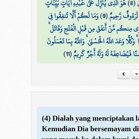
هُوَ الَّذِي يُنَزِّلُ عَلَىٰ عَبْدِهِ آيَاتٍ بَيِّنَاتٍ
)
8
(
َ
وَمَا لَكُمْ أَلَّا تُنفِقُوا فِي
)
9
(
 لَرَءُوفٌ رَّحِيمٌ
ْتَوِي مِنكُم مَّنْ أَنفَقَ مِن قَبْلِ الْفَتْحِ وَقَاتَلَ
وَكُلًّا وَعَدَ اللَّهُ الْحُسْنَىٰ ۚ وَاللَّهُ بِمَا تَعْمَلُونَ
)
11
(
ًا فَيُضَاعِفَهُ لَهُ وَلَهُ أَجْرٌ كَرِيمٌ
(4) Dialah yang menciptakan 
Kemudian Dia bersemayam di 