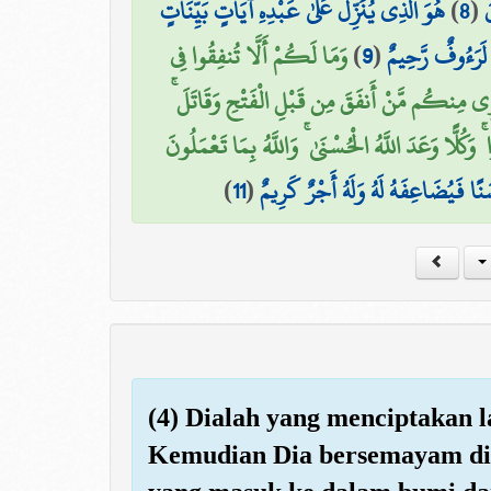
هُوَ الَّذِي يُنَزِّلُ عَلَىٰ عَبْدِهِ آيَاتٍ بَيِّنَاتٍ
)
8
(
َ
وَمَا لَكُمْ أَلَّا تُنفِقُوا فِي
)
9
(
 لَرَءُوفٌ رَّحِيمٌ
ْتَوِي مِنكُم مَّنْ أَنفَقَ مِن قَبْلِ الْفَتْحِ وَقَاتَلَ
وَكُلًّا وَعَدَ اللَّهُ الْحُسْنَىٰ ۚ وَاللَّهُ بِمَا تَعْمَلُونَ
)
11
(
ًا فَيُضَاعِفَهُ لَهُ وَلَهُ أَجْرٌ كَرِيمٌ
(4) Dialah yang menciptakan 
Kemudian Dia bersemayam di 