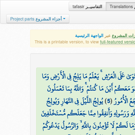
tafasir
التفاسيــر
Translations
Project parts
أجزاء المشروع
زات المشروع
عبر
الواجهة الرئيسية
This is a printable version, to view
full-featured versi
َوَىٰ عَلَى الْعَرْشِ ۚ يَعْلَمُ مَا يَلِجُ فِي الْأَرْضِ وَمَا
وَ مَعَكُمْ أَيْنَ مَا كُنتُمْ ۚ وَاللَّهُ بِمَا تَعْمَلُونَ
يُولِجُ اللَّيْلَ فِي النَّهَارِ وَيُولِجُ
)
5
(
جَعُ الْأُمُورُ
لَّهِ وَرَسُولِهِ وَأَنفِقُوا مِمَّا جَعَلَكُم مُّسْتَخْلَفِينَ
َمَا لَكُمْ لَا تُؤْمِنُونَ بِاللَّهِ ۙ وَالرَّسُولُ يَدْعُوكُمْ