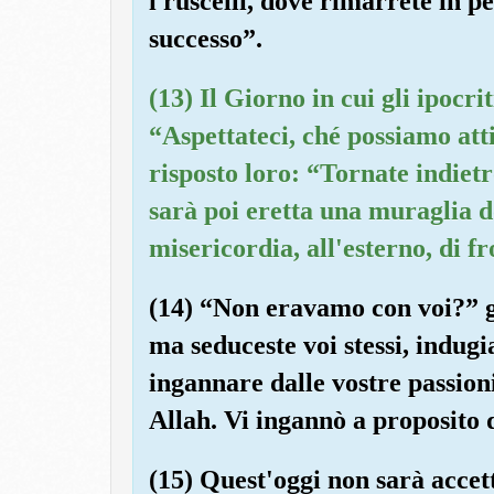
i ruscelli, dove rimarrete in 
successo”.
(13) Il Giorno in cui gli ipocri
“Aspettateci, ché possiamo att
risposto loro: “Tornate indietr
sarà poi eretta una muraglia do
misericordia, all'esterno, di fro
(14) “Non eravamo con voi?” g
ma seduceste voi stessi, indugia
ingannare dalle vostre passioni
Allah. Vi ingannò a proposito 
(15) Quest'oggi non sarà accett