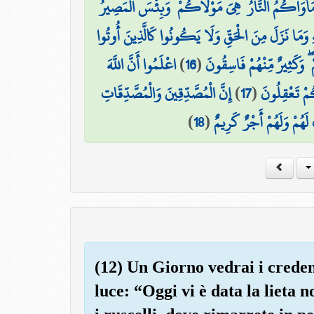
مَأْوَاكُمُ النَّارُ ۖ هِيَ مَوْلَاكُمْ ۖ وَبِئْسَ الْمَصِيرُ
۞ ِ وَمَا نَزَلَ مِنَ الْحَقِّ وَلَا يَكُونُوا كَالَّذِينَ أُوتُوا
اعْلَمُوا أَنَّ اللَّهَ
)
16
(
 وَكَثِيرٌ مِّنْهُمْ فَاسِقُونَ
إِنَّ الْمُصَّدِّقِينَ وَالْمُصَّدِّقَاتِ
)
17
(
ُمْ تَعْقِلُونَ
)
18
(
هُمْ وَلَهُمْ أَجْرٌ كَرِيمٌ
(12) Un Giorno vedrai i credent
luce: “Oggi vi è data la lieta 