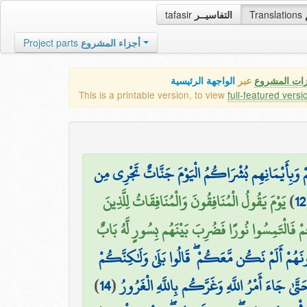
tafasir
التفاسيــر
Translations
Project parts
أجزاء المشروع
زات المشروع
عبر
الواجهة الرئيسية
This is a printable version, to view
full-featured versi
هِمْ وَبِأَيْمَانِهِم بُشْرَاكُمُ الْيَوْمَ جَنَّاتٌ تَجْرِي مِن
يَوْمَ يَقُولُ الْمُنَافِقُونَ وَالْمُنَافِقَاتُ لِلَّذِينَ
)
12
فَالْتَمِسُوا نُورًا فَضُرِبَ بَيْنَهُم بِسُورٍ لَّهُ بَابٌ
ونَهُمْ أَلَمْ نَكُن مَّعَكُمْ ۖ قَالُوا بَلَىٰ وَلَٰكِنَّكُمْ
)
14
(
َتَّىٰ جَاءَ أَمْرُ اللَّهِ وَغَرَّكُم بِاللَّهِ الْغَرُورُ