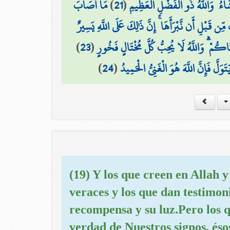
مَا أَصَابَ
)
21
(
شَاءُ ۚ وَاللَّهُ ذُو الْفَضْلِ الْعَظِيمِ
قَبْلِ أَن نَّبْرَأَهَا ۚ إِنَّ ذَٰلِكَ عَلَى اللَّهِ يَسِيرٌ
)
23
(
َاكُمْ ۗ وَاللَّهُ لَا يُحِبُّ كُلَّ مُخْتَالٍ فَخُورٍ
)
24
(
لَّ فَإِنَّ اللَّهَ هُوَ الْغَنِيُّ الْحَمِيدُ
(19) Y los que creen en Allah y
veraces y los que dan testimon
recompensa y su luz.Pero los q
verdad de Nuestros signos, és