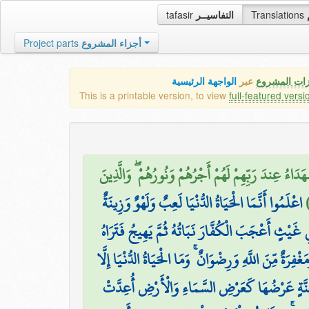
tafasir
التفاسيــر
Translations
Project parts
أجزاء المشروع
زات المشروع
عبر
الواجهة الرئيسية
This is a printable version, to view
full-featured versi
هَدَاءُ عِندَ رَبِّهِمْ لَهُمْ أَجْرُهُمْ وَنُورُهُمْ ۖ وَالَّذِينَ
اعْلَمُوا أَنَّمَا الْحَيَاةُ الدُّنْيَا لَعِبٌ وَلَهْوٌ وَزِينَةٌ
 غَيْثٍ أَعْجَبَ الْكُفَّارَ نَبَاتُهُ ثُمَّ يَهِيجُ فَتَرَاهُ
ةٌ مِّنَ اللَّهِ وَرِضْوَانٌ ۚ وَمَا الْحَيَاةُ الدُّنْيَا إِلَّا
جَنَّةٍ عَرْضُهَا كَعَرْضِ السَّمَاءِ وَالْأَرْضِ أُعِدَّتْ