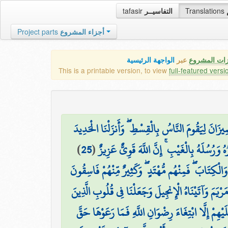
tafasir
التفاسيــر
Translations
Project parts
أجزاء المشروع
زات المشروع
عبر
الواجهة الرئيسية
This is a printable version, to view
full-featured versi
لْمِيزَانَ لِيَقُومَ النَّاسُ بِالْقِسْطِ ۖ وَأَنزَلْنَا الْحَدِيدَ
)
25
(
وَرُسُلَهُ بِالْغَيْبِ ۚ إِنَّ اللَّهَ قَوِيٌّ عَزِيزٌ
ةَ وَالْكِتَابَ ۖ فَمِنْهُم مُّهْتَدٍ ۖ وَكَثِيرٌ مِّنْهُمْ فَاسِقُونَ
 مَرْيَمَ وَآتَيْنَاهُ الْإِنجِيلَ وَجَعَلْنَا فِي قُلُوبِ الَّذِينَ
لَيْهِمْ إِلَّا ابْتِغَاءَ رِضْوَانِ اللَّهِ فَمَا رَعَوْهَا حَقَّ