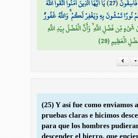
يَا أَيُّهَا الَّذِينَ آمَنُوا اتَّقُوا اللَّهَ
)
27
(
مْ فَاسِقُونَ
مْ نُورًا تَمْشُونَ بِهِ وَيَغْفِرْ لَكُمْ ۚ وَاللَّهُ غَفُورٌ
ىٰ شَيْءٍ مِّن فَضْلِ اللَّهِ ۙ وَأَنَّ الْفَضْلَ بِيَدِ اللَّهِ
فَضْلِ الْعَظِيمِ (29
(25) Y así fue como enviamos 
pruebas claras e hicimos desce
para que los hombres pudieran
descender el hierro, que encie