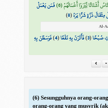
َّاسُ أَشْتَاتًا لِّيُرَوْا أَعْمَالَهُمْ (6
فَمَن يَعْمَلْ
)
8
(
مِثْقَالَ ذَرَّةٍ شَرًّا يَرَهُ
فَوَسَطْنَ بِهِ
)
4
(
فَأَثَرْنَ بِهِ نَقْعًا
)
3
(
اتِ صُبْحًا
(6) Sesungguhnya orang-orang 
orang-orang yang musyrik (a