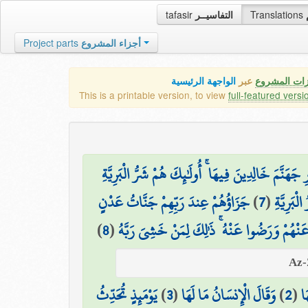
tafasir
التفاسيــر
Translations
Project parts
أجزاء المشروع
زات المشروع
عبر
الواجهة الرئيسية
This is a printable version, to view
full-featured versi
هَنَّمَ خَالِدِينَ فِيهَا ۚ أُولَٰئِكَ هُمْ شَرُّ الْبَرِيَّةِ
جَزَاؤُهُمْ عِندَ رَبِّهِمْ جَنَّاتُ عَدْنٍ
)
7
(
ْبَرِيَّةِ
)
8
(
 عَنْهُمْ وَرَضُوا عَنْهُ ۚ ذَٰلِكَ لِمَنْ خَشِيَ رَبَّهُ
يَوْمَئِذٍ تُحَدِّثُ
)
3
(
وَقَالَ الْإِنسَانُ مَا لَهَا
)
2
(
َا