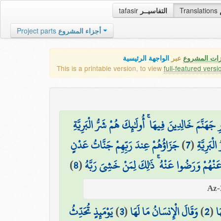
tafasir
التفاسيــر
Translations
Project parts
أجزاء المشروع
زات المشروع
عبر
الواجهة الرئيسية
This is a printable version, to view
full-featured versi
هَنَّمَ خَالِدِينَ فِيهَا ۚ أُولَٰئِكَ هُمْ شَرُّ الْبَرِيَّةِ
جَزَاؤُهُمْ عِندَ رَبِّهِمْ جَنَّاتُ عَدْنٍ
)
7
(
ْبَرِيَّةِ
)
8
(
 عَنْهُمْ وَرَضُوا عَنْهُ ۚ ذَٰلِكَ لِمَنْ خَشِيَ رَبَّهُ
يَوْمَئِذٍ تُحَدِّثُ
)
3
(
وَقَالَ الْإِنسَانُ مَا لَهَا
)
2
(
َا