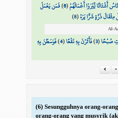
فَمَن يَعْمَلْ
)
6
(
َّاسُ أَشْتَاتًا لِّيُرَوْا أَعْمَالَهُمْ
)
8
(
مِثْقَالَ ذَرَّةٍ شَرًّا يَرَهُ
فَوَسَطْنَ بِهِ
)
4
(
فَأَثَرْنَ بِهِ نَقْعًا
)
3
(
اتِ صُبْحًا
(6) Sesungguhnya orang-orang 
orang-orang yang musyrik (a