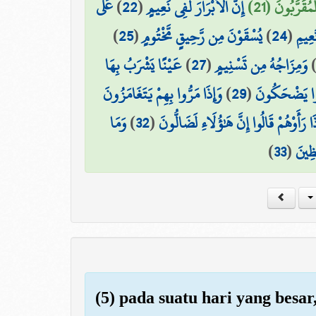
عَلَى
)
22
(
إِنَّ الْأَبْرَارَ لَفِي نَعِيمٍ
ْمُقَرَّبُونَ (21
)
25
(
يُسْقَوْنَ مِن رَّحِيقٍ مَّخْتُومٍ
)
24
(
عِيمِ
عَيْنًا يَشْرَبُ بِهَا
)
27
(
وَمِزَاجُهُ مِن تَسْنِيمٍ
وَإِذَا مَرُّوا بِهِمْ يَتَغَامَزُونَ
)
29
(
َنُوا يَضْحَكُونَ
وَمَا
)
32
(
َا رَأَوْهُمْ قَالُوا إِنَّ هَٰؤُلَاءِ لَضَالُّونَ
)
33
(
ظِينَ
(5) pada suatu hari yang besar