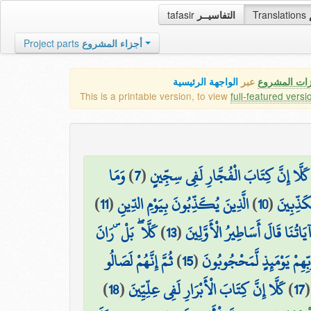
tafasir
التفاسيــر
Translations
Project parts
أجزاء المشروع
زات المشروع
عبر
الواجهة الرئيسية
This is a printable version, to view
full-featured versi
وَمَا
)
7
(
كَلَّا إِنَّ كِتَابَ الْفُجَّارِ لَفِي سِجِّينٍ
)
11
(
الَّذِينَ يُكَذِّبُونَ بِيَوْمِ الدِّينِ
)
10
(
ُكَذِّبِينَ
كَلَّا ۖ بَلْ ۜ رَانَ
)
13
(
 آيَاتُنَا قَالَ أَسَاطِيرُ الْأَوَّلِينَ
ثُمَّ إِنَّهُمْ لَصَالُو
)
15
(
َبِّهِمْ يَوْمَئِذٍ لَّمَحْجُوبُونَ
)
18
(
كَلَّا إِنَّ كِتَابَ الْأَبْرَارِ لَفِي عِلِّيِّينَ
)
17