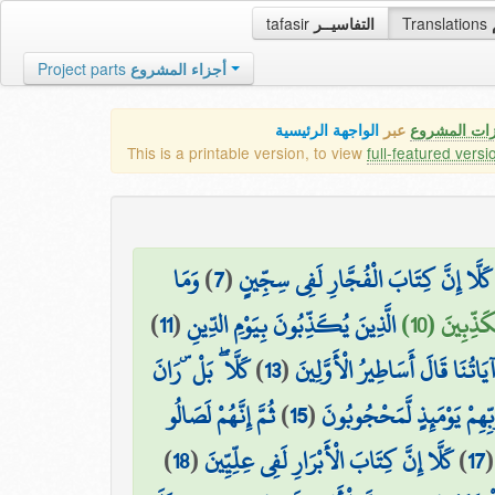
tafasir
التفاسيــر
Translations
Project parts
أجزاء المشروع
زات المشروع
عبر
الواجهة الرئيسية
This is a printable version, to view
full-featured versi
وَمَا
)
7
(
كَلَّا إِنَّ كِتَابَ الْفُجَّارِ لَفِي سِجِّينٍ
)
11
(
الَّذِينَ يُكَذِّبُونَ بِيَوْمِ الدِّينِ
ُكَذِّبِينَ (10
كَلَّا ۖ بَلْ ۜ رَانَ
)
13
(
 آيَاتُنَا قَالَ أَسَاطِيرُ الْأَوَّلِينَ
ثُمَّ إِنَّهُمْ لَصَالُو
)
15
(
َبِّهِمْ يَوْمَئِذٍ لَّمَحْجُوبُونَ
)
18
(
كَلَّا إِنَّ كِتَابَ الْأَبْرَارِ لَفِي عِلِّيِّينَ
)
17