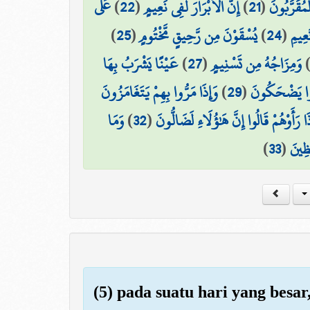
عَلَى
)
22
(
إِنَّ الْأَبْرَارَ لَفِي نَعِيمٍ
)
21
(
ْمُقَرَّبُونَ
)
25
(
يُسْقَوْنَ مِن رَّحِيقٍ مَّخْتُومٍ
)
24
(
عِيمِ
عَيْنًا يَشْرَبُ بِهَا
)
27
(
وَمِزَاجُهُ مِن تَسْنِيمٍ
وَإِذَا مَرُّوا بِهِمْ يَتَغَامَزُونَ
)
29
(
َنُوا يَضْحَكُونَ
وَمَا
)
32
(
َا رَأَوْهُمْ قَالُوا إِنَّ هَٰؤُلَاءِ لَضَالُّونَ
)
33
(
ظِينَ
(5) pada suatu hari yang besar