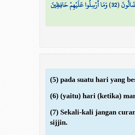
وَمَا أُرْسِلُوا عَلَيْهِمْ حَافِظِينَ
)
32
(
َضَالُّونَ
(5) pada suatu hari yang be
(6) (yaitu) hari (ketika) 
(7) Sekali-kali jangan cur
sijjin.