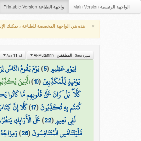
Printable Version
Main Version
الواجهة الرئيسية
واجهة الطباعة
×
هذه هي الواجهة المخصصة للطباعة ، يمكنك الإ
Al-Mutaffifin
11
المطففين
سورة Sura
آية Aya
يَوْمَ يَقُومُ النَّاسُ لِرَ
)
5
(
لِيَوْمٍ عَظِيمٍ
الَّذِينَ يُكَذِّبُون)
)
10
(
يَوْمَئِذٍ لِّلْمُكَذِّبِينَ
كَلَّا ۖ بَلْ ۜ رَانَ عَلَىٰ قُلُوبِهِم مَّا كَانُوا 
كَلَّا إِنَّ كِتَابَ
)
17
(
كُنتُم بِهِ تُكَذِّبُونَ
عَلَى الْأَرَائِكِ يَنظُرُ
)
22
(
لَفِي نَعِيمٍ
وَمِزَاجُهُ
)
26
(
فَلْيَتَنَافَسِ الْمُتَنَافِسُونَ