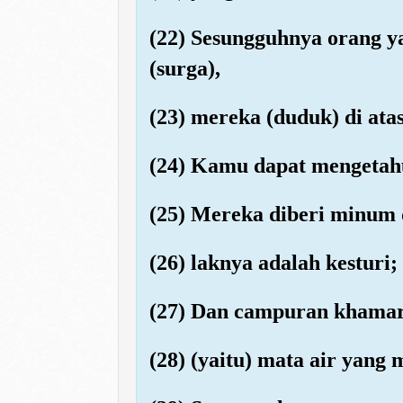
(22) Sesungguhnya orang y
(surga),
(23) mereka (duduk) di at
(24) Kamu dapat mengetah
(25) Mereka diberi minum 
(26) laknya adalah kestur
(27) Dan campuran khamar 
(28) (yaitu) mata air yan