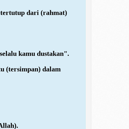
 tertutup dari (rahmat)
 selalu kamu dustakan".
itu (tersimpan) dalam
llah).