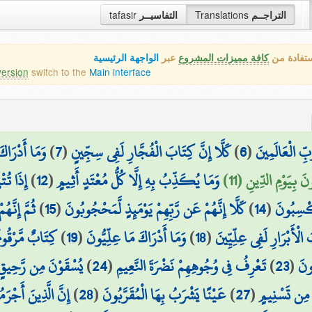
tafasir
التفاسيــر
Translations
التراجــم
ستفادة من
كافة مميزات المشروع
عبر
الواجهة الرئيسية
version
switch to the
Main interface
وَمَا أَدْرَاك
)
7
(
كَلَّا إِنَّ كِتَابَ الْفُجَّارِ لَفِي سِجِّينٍ
)
6
(
بِّ الْعَالَمِينَ
إِذَا تُتْ
)
12
(
وَمَا يُكَذِّبُ بِهِ إِلَّا كُلُّ مُعْتَدٍ أَثِيمٍ
َ بِيَوْمِ الدِّينِ (11
ثُمَّ إِنَّه
)
15
(
كَلَّا إِنَّهُمْ عَن رَّبِّهِمْ يَوْمَئِذٍ لَّمَحْجُوبُونَ
)
14
(
يَكْسِبُونَ
كِتَابٌ مَّرْقُوم
)
19
(
وَمَا أَدْرَاكَ مَا عِلِّيُّونَ
)
18
(
 الْأَبْرَارِ لَفِي عِلِّيِّينَ
يُسْقَوْنَ مِن رَّحِيقٍ 
)
24
(
تَعْرِفُ فِي وُجُوهِهِمْ نَضْرَةَ النَّعِيمِ
)
23
(
ونَ
إِنَّ الَّذِينَ أَجْر
)
28
(
عَيْنًا يَشْرَبُ بِهَا الْمُقَرَّبُونَ
)
27
(
 مِن تَسْنِيمٍ