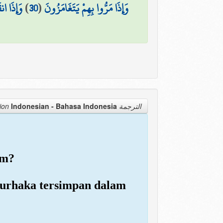
وَإِذَا انق
)
30
(
وَإِذَا مَرُّوا بِهِمْ يَتَغَامَزُونَ
Indonesian - Bahasa Indonesia
الترجمة Translation
am?
 durhaka tersimpan dalam