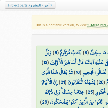
Project parts
أجزاء المشروع
This is a printable version, to view
full-featured 
وَيْلٌ
)
9
(
كِتَابٌ مَّرْقُومٌ
)
8
(
َ مَا سِجِّينٌ
)
13
(
لَىٰ عَلَيْهِ آيَاتُنَا قَالَ أَسَاطِيرُ الْأَوَّلِينَ
ثُمَّ يُقَالُ هَٰذَا الَّذِي
)
16
(
ُمْ لَصَالُو الْجَحِيمِ
إِنَّ الْأَبْرَارَ
)
21
(
يَشْهَدُهُ الْمُقَرَّبُونَ
)
20
(
ٌ
خِتَامُهُ مِسْكٌ ۚ وَفِي ذَٰلِكَ
)
25
(
مَّخْتُومٍ
)
29
(
َمُوا كَانُوا مِنَ الَّذِينَ آمَنُوا يَضْحَكُونَ