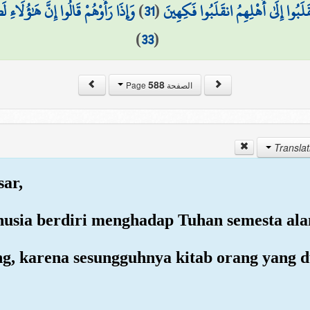
وَإِذَا رَأَوْهُمْ قَالُوا إِنَّ هَٰؤُلَاءِ ل
)
31
(
َلَبُوا إِلَىٰ أَهْلِهِمُ انقَلَبُوا فَكِهِينَ
)
33
(
588
الصفحة Page
sar,
manusia berdiri menghadap Tuhan semesta al
ang, karena sesungguhnya kitab orang yang