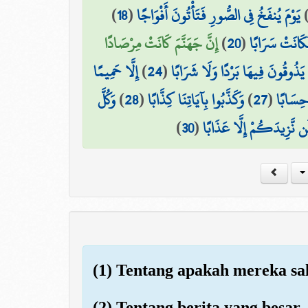
)
18
(
يَوْمَ يُنفَخُ فِي الصُّورِ فَتَأْتُونَ أَفْوَاجًا
إِنَّ جَهَنَّمَ كَانَتْ مِرْصَادًا
)
20
(
َكَانَتْ سَرَابًا
إِلَّا حَمِيمًا
)
24
(
ا يَذُوقُونَ فِيهَا بَرْدًا وَلَا شَرَابًا
وَكُلَّ
)
28
(
وَكَذَّبُوا بِآيَاتِنَا كِذَّابًا
)
27
(
 حِسَابًا
)
30
(
ن نَّزِيدَكُمْ إِلَّا عَذَابًا
(1) Tentang apakah mereka sa
(2) Tentang berita yang besar,