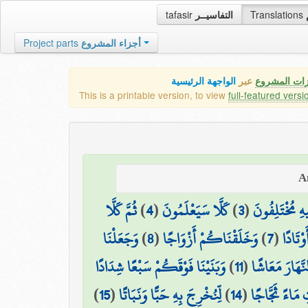
tafasir
التفاسيــر
Translations
Project parts
أجزاء المشروع
زات المشروع
عبر
الواجهة الرئيسية
This is a printable version, to view
full-featured versi
ثُمَّ كَلَّا
)
4
(
كَلَّا سَيَعْلَمُونَ
)
3
(
هِ مُخْتَلِفُونَ
وَجَعَلْنَا
)
8
(
وَخَلَقْنَاكُمْ أَزْوَاجًا
)
7
(
وْتَادًا
وَبَنَيْنَا فَوْقَكُمْ سَبْعًا شِدَادًا
)
11
(
نَّهَارَ مَعَاشًا
)
15
(
لِّنُخْرِجَ بِهِ حَبًّا وَنَبَاتًا
)
14
(
ِ مَاءً ثَجَّاجًا