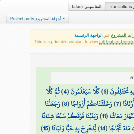
tafasir
التفاسيــر
Translations
Project parts
أجزاء المشروع
زات المشروع
عبر
الواجهة الرئيسية
This is a printable version, to view
full-featured versi
ثُمَّ كَلَّا
)
4
(
كَلَّا سَيَعْلَمُونَ
)
3
(
هِ مُخْتَلِفُونَ
وَجَعَلْنَا
)
8
(
وَخَلَقْنَاكُمْ أَزْوَاجًا
)
7
(
وْتَادًا
وَبَنَيْنَا فَوْقَكُمْ سَبْعًا شِدَادًا
)
11
(
نَّهَارَ مَعَاشًا
)
15
(
لِّنُخْرِجَ بِهِ حَبًّا وَنَبَاتًا
)
14
(
ِ مَاءً ثَجَّاجًا