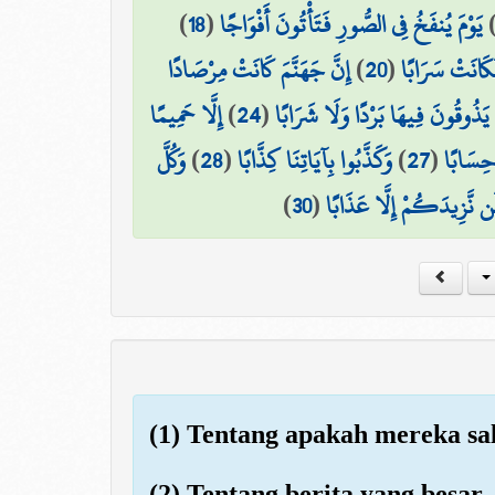
)
18
(
يَوْمَ يُنفَخُ فِي الصُّورِ فَتَأْتُونَ أَفْوَاجًا
إِنَّ جَهَنَّمَ كَانَتْ مِرْصَادًا
)
20
(
َكَانَتْ سَرَابًا
إِلَّا حَمِيمًا
)
24
(
ا يَذُوقُونَ فِيهَا بَرْدًا وَلَا شَرَابًا
وَكُلَّ
)
28
(
وَكَذَّبُوا بِآيَاتِنَا كِذَّابًا
)
27
(
 حِسَابًا
)
30
(
ن نَّزِيدَكُمْ إِلَّا عَذَابًا
(1) Tentang apakah mereka sa
(2) Tentang berita yang besar,