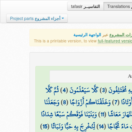
tafasir
التفاسيــر
Translations
Project parts
أجزاء المشروع
زات المشروع
عبر
الواجهة الرئيسية
This is a printable version, to view
full-featured versi
ثُمَّ كَلَّا
)
4
(
كَلَّا سَيَعْلَمُونَ
)
3
(
هِ مُخْتَلِفُونَ
وَجَعَلْنَا
)
8
(
وَخَلَقْنَاكُمْ أَزْوَاجًا
)
7
(
وْتَادًا
وَبَنَيْنَا فَوْقَكُمْ سَبْعًا شِدَادًا
)
11
(
نَّهَارَ مَعَاشًا
)
15
(
لِّنُخْرِجَ بِهِ حَبًّا وَنَبَاتًا
)
14
(
ِ مَاءً ثَجَّاجًا