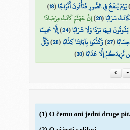
)
18
(
يَوْمَ يُنفَخُ فِي الصُّورِ فَتَأْتُونَ أَفْوَاجًا
إِنَّ جَهَنَّمَ كَانَتْ مِرْصَادًا
)
20
(
َكَانَتْ سَرَابًا
إِلَّا حَمِيمًا
)
24
(
ا يَذُوقُونَ فِيهَا بَرْدًا وَلَا شَرَابًا
وَكُلَّ
)
28
(
وَكَذَّبُوا بِآيَاتِنَا كِذَّابًا
)
27
(
 حِسَابًا
)
30
(
ن نَّزِيدَكُمْ إِلَّا عَذَابًا
(1) O čemu oni jedni druge pi
(2) O vijesti velikoj,