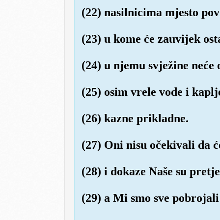
(22) nasilnicima mjesto pov
(23) u kome će zauvijek osta
(24) u njemu svježine neće os
(25) osim vrele vode i kaplj
(26) kazne prikladne.
(27) Oni nisu očekivali da 
(28) i dokaze Naše su pretje
(29) a Mi smo sve pobrojali 