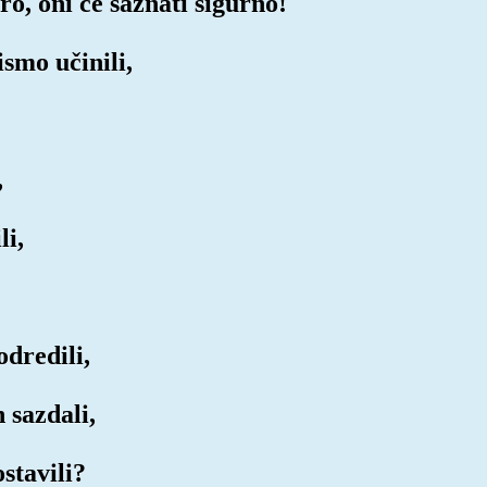
bro, oni će saznati sigurno!
smo učinili,
,
li,
odredili,
h sazdali,
ostavili?