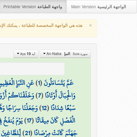
Printable Version
Main Version
الواجهة الرئيسية
واجهة الطباعة
×
هذه هي الواجهة المخصصة للطباعة ، يمكنك الإ
An-Naba
10
النبإ
سورة Sura
آية Aya
عَنِ النَّبَإِ الْعَظِيمِ
)
1
(
عَمَّ يَتَسَاءَلُونَ
وَخَلَقْنَاكُمْ أَزْو
)
7
(
وَالْجِبَالَ أَوْتَادًا
وَجَعَلْنَا سِرَاجًا وَهّ
)
12
(
سَبْعًا شِدَادًا
يَوْمَ يُنفَخُ ف
)
17
(
الْفَصْلِ كَانَ مِيقَاتًا
لِّلطَّاغِينَ 
)
21
(
جَهَنَّمَ كَانَتْ مِرْصَادًا