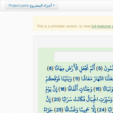
Project parts
أجزاء المشروع
This is a printable version, to view
full-featured 
)
6
(
أَلَمْ نَجْعَلِ الْأَرْضَ مِهَادًا
)
5
(
لَمُونَ
وَبَنَيْنَا فَوْقَكُمْ
)
11
(
عَلْنَا النَّهَارَ مَعَاشًا
إِنَّ يَوْمَ
)
16
(
وَجَنَّاتٍ أَلْفَافًا
)
15
(
َنَبَاتًا
إِنَّ
)
20
(
وَسُيِّرَتِ الْجِبَالُ فَكَانَتْ سَرَابًا
جَزَاءً
)
25
(
إِلَّا حَمِيمًا وَغَسَّاقًا
)
24
(
ابًا