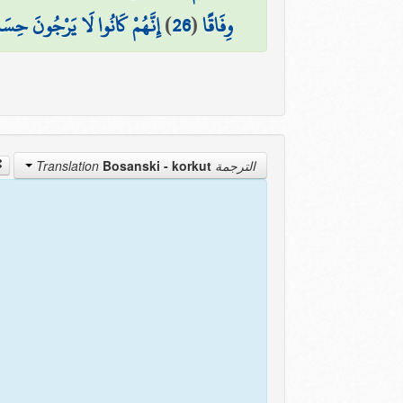
إِنَّهُمْ كَانُوا لَا يَرْجُونَ حِسَا
)
26
(
وِفَاقًا
Bosanski - korkut
الترجمة Translation