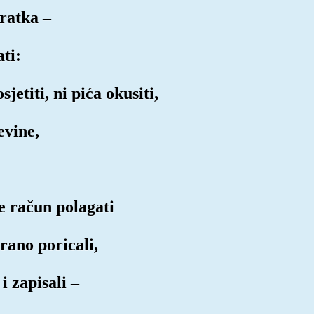
ratka –
ti:
jetiti, ni pića okusiti,
evine,
će račun polagati
rano poricali,
i zapisali –