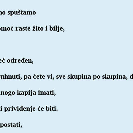
lno spuštamo
moć raste žito i bilje,
već određen,
hnuti, pa ćete vi, sve skupina po skupina, d
 mnogo kapija imati,
i priviđenje će biti.
postati,