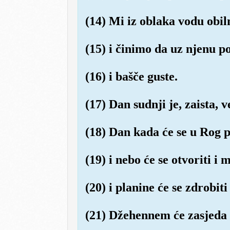
(14) Mi iz oblaka vodu obi
(15) i činimo da uz njenu po
(16) i bašče guste.
(17) Dan sudnji je, zaista, 
(18) Dan kada će se u Rog pu
(19) i nebo će se otvoriti i
(20) i planine će se zdrobiti 
(21) Džehennem će zasjeda 