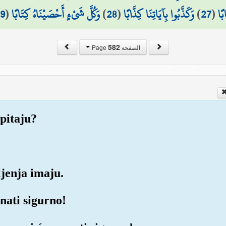
9
(
وَكُلَّ شَيْءٍ أَحْصَيْنَاهُ كِتَابًا
)
28
(
وَكَذَّبُوا بِآيَاتِنَا كِذَّابًا
)
27
(
بًا
582
الصفحة Page
pitaju?
ljenja imaju.
znati sigurno!