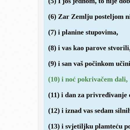
(5) I još jednom, to nije do
(6) Zar Zemlju posteljom ni
(7) i planine stupovima,
(8) i vas kao parove stvorili
(9) i san vaš počinkom učini
(10) i noć pokrivačem dali,
(11) i dan za privređivanje 
(12) i iznad vas sedam silni
(13) i svjetiljku plamteću p