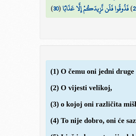
)
30
(
فَذُوقُوا فَلَن نَّزِيدَكُمْ إِلَّا عَذَابًا
)
2
(1) O čemu oni jedni druge 
(2) O vijesti velikoj,
(3) o kojoj oni različita miš
(4) To nije dobro, oni će sa