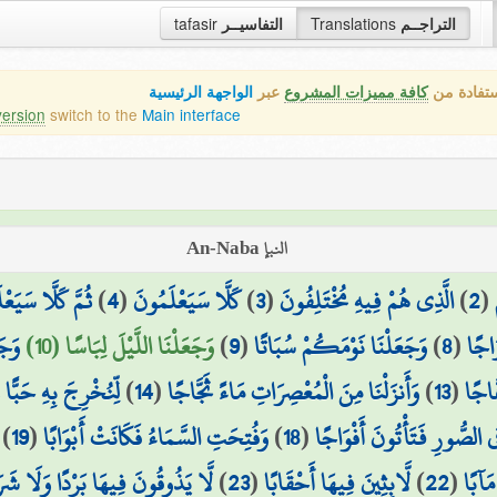
tafasir
التفاسيــر
Translations
التراجــم
ستفادة من
كافة مميزات المشروع
عبر
الواجهة الرئيسية
version
switch to the
Main interface
النبإ An-Naba
ثُمَّ كَلَّا سَيَعْ
)
4
(
كَلَّا سَيَعْلَمُونَ
)
3
(
الَّذِي هُمْ فِيهِ مُخْتَلِفُونَ
)
2
(
وَجَ
وَجَعَلْنَا اللَّيْلَ لِبَاسًا (10)
)
9
(
وَجَعَلْنَا نَوْمَكُمْ سُبَاتًا
)
8
(
َاجًا
لِّنُخْرِجَ بِهِ حَبًّا و
)
14
(
وَأَنزَلْنَا مِنَ الْمُعْصِرَاتِ مَاءً ثَجَّاجًا
)
13
(
َاجًا
)
19
(
وَفُتِحَتِ السَّمَاءُ فَكَانَتْ أَبْوَابًا
)
18
(
ِي الصُّورِ فَتَأْتُونَ أَفْوَاجًا
لَّا يَذُوقُونَ فِيهَا بَرْدًا وَلَا شَرَ
)
23
(
لَّابِثِينَ فِيهَا أَحْقَابًا
)
22
(
مَآبًا