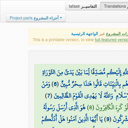
tafasir
التفاسيــر
Translations
Project parts
أجزاء المشروع
زات المشروع
عبر
الواجهة الرئيسية
This is a printable version, to view
full-featured versi
هِ إِلَيْكُم مُّصَدِّقًا لِّمَا بَيْنَ يَدَيَّ مِنَ التَّوْرَاةِ
وَمَنْ
)
6
(
ُم بِالْبَيِّنَاتِ قَالُوا هَٰذَا سِحْرٌ مُّبِينٌ
)
7
(
ِسْلَامِ ۚ وَاللَّهُ لَا يَهْدِي الْقَوْمَ الظَّالِمِينَ
لَوْ كَرِهَ الْكَافِرُونَ (8
هُوَ الَّذِي أَرْسَلَ رَسُولَهُ
يَا أَيُّهَا الَّذِينَ آمَنُوا هَلْ أَدُلُّكُمْ
)
9
(
مُشْرِكُونَ