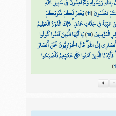
َ بِاللَّهِ وَرَسُولِهِ وَتُجَاهِدُونَ فِي سَبِيلِ اللَّهِ
يَغْفِرْ لَكُمْ ذُنُوبَكُمْ
)
11
(
تُمْ تَعْلَمُونَ
َيِّبَةً فِي جَنَّاتِ عَدْنٍ ۚ ذَٰلِكَ الْفَوْزُ الْعَظِيمُ
يَا أَيُّهَا الَّذِينَ آمَنُوا كُونُوا
)
13
(
ِرِ الْمُؤْمِنِينَ
نصَارِي إِلَى اللَّهِ ۖ قَالَ الْحَوَارِيُّونَ نَحْنُ أَنصَارُ
فَأَيَّدْنَا الَّذِينَ آمَنُوا عَلَىٰ عَدُوِّهِمْ فَأَصْبَحُوا
)