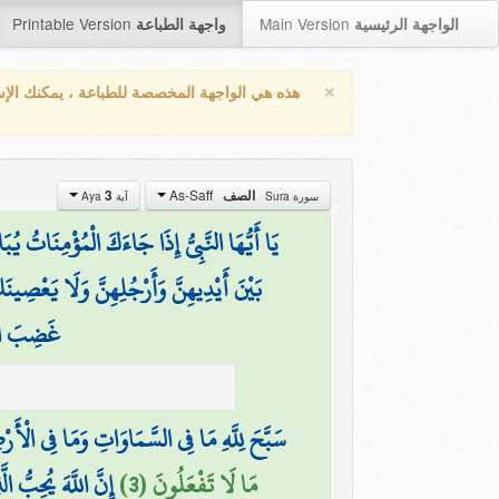
Printable Version
Main Version
الواجهة الرئيسية
واجهة الطباعة
×
هذه هي الواجهة المخصصة للطباعة ، يمكنك الإ
As-Saff
3
الصف
سورة Sura
آية Aya
يَا أَيُّهَا النَّبِيُّ إِذَا جَاءَكَ الْمُؤْمِنَاتُ يُبَ
بَيْنَ أَيْدِيهِنَّ وَأَرْجُلِهِنَّ وَلَا يَعْصِينَك
غَضِبَ اللّ
سَبَّحَ لِلَّهِ مَا فِي السَّمَاوَاتِ وَمَا فِي الْأَرْ
مَا لَا تَفْعَلُونَ (3)
إِنَّ اللَّهَ يُحِبُّ 