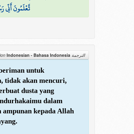
تَّعْلَمُونَ أَنِّي رَس
Indonesian - Bahasa Indonesia
الترجمة Translation
beriman untuk
, tidak akan mencuri,
erbuat dusta yang
mendurhakaimu dalam
ah ampunan kepada Allah
ayang.