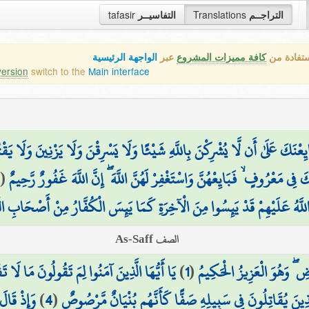
tafasir
التفاسيــر
Translations
التراجــم
ستفادة من
كافة مميزات المشروع
عبر
الواجهة الرئيسية
version
switch to the
Main interface
ايِعْنَكَ عَلَىٰ أَن لَّا يُشْرِكْنَ بِاللَّهِ شَيْئًا وَلَا يَسْرِقْنَ وَلَا يَزْنِينَ وَلَا يَقْتُ
2
(
َ فِي مَعْرُوفٍ ۙ فَبَايِعْهُنَّ وَاسْتَغْفِرْ لَهُنَّ اللَّهَ ۖ إِنَّ اللَّهَ غَفُورٌ رَّحِيمٌ
َهُ عَلَيْهِمْ قَدْ يَئِسُوا مِنَ الْآخِرَةِ كَمَا يَئِسَ الْكُفَّارُ مِنْ أَصْحَابِ الْ
الصف As-Saff
يَا أَيُّهَا الَّذِينَ آمَنُوا لِمَ تَقُولُونَ مَا لَا تَ
)
1
(
ضِ ۖ وَهُوَ الْعَزِيزُ الْحَكِيمُ
وَإِذْ قَالَ
)
4
(
الَّذِينَ يُقَاتِلُونَ فِي سَبِيلِهِ صَفًّا كَأَنَّهُم بُنْيَانٌ مَّرْصُوصٌ