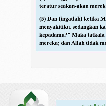
teratur seakan-akan mereka
(5) Dan (ingatlah) ketik
menyakitiku, sedangkan k
kepadamu?" Maka tatkala m
mereka; dan Allah tidak m
اجهة الرئيسية