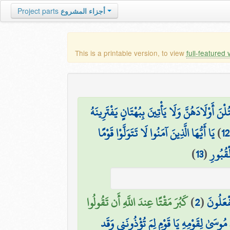
Project parts
أجزاء المشروع
This is a printable version, to view
full-featured 
لْنَ أَوْلَادَهُنَّ وَلَا يَأْتِينَ بِبُهْتَانٍ يَفْتَرِينَهُ
يَا أَيُّهَا الَّذِينَ آمَنُوا لَا تَتَوَلَّوْا قَوْمًا
)
1
)
13
(
قُبُورِ
كَبُرَ مَقْتًا عِندَ اللَّهِ أَن تَقُولُوا
)
2
(
فْعَلُونَ
 مُوسَىٰ لِقَوْمِهِ يَا قَوْمِ لِمَ تُؤْذُونَنِي وَقَد