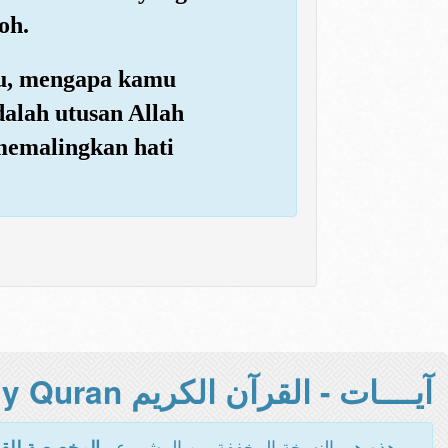
oh.
ku, mengapa kamu
alah utusan Allah
memalingkan hati
آيــــات - القرآن الكريم Holy Quran -
هذه هي النسخة المخففة من المشروع -
المخصصة للقر