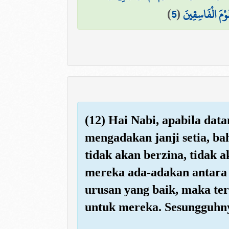
)
5
(
َوْمَ الْفَاسِقِينَ
(12) Hai Nabi, apabila d
mengadakan janji setia, b
tidak akan berzina, tidak
mereka ada-adakan antara
urusan yang baik, maka te
untuk mereka. Sesungguhn