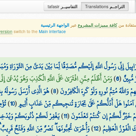
tafasir
التفاسيــر
Translations
التراجــم
ستفادة من
كافة مميزات المشروع
عبر
الواجهة الرئيسية
version
switch to the
Main interface
ائِيلَ إِنِّي رَسُولُ اللَّهِ إِلَيْكُم مُّصَدِّقًا لِّمَا بَيْنَ يَدَيَّ مِنَ التَّوْرَاةِ وَم
وَمَنْ أَظْلَمُ مِمَّنِ افْتَرَىٰ عَلَى اللَّهِ الْكَذِبَ وَهُوَ يُدْعَىٰ إِلَى 
)
6
(
 مُّبِينٌ
هُوَ الَّذِي أَرْسَلَ رَسُولَهُ بِال
)
8
(
مْ وَاللَّهُ مُتِمُّ نُورِهِ وَلَوْ كَرِهَ الْكَافِرُونَ
تُؤْم
)
10
(
ِينَ آمَنُوا هَلْ أَدُلُّكُمْ عَلَىٰ تِجَارَةٍ تُنجِيكُم مِّنْ عَذَابٍ أَلِيمٍ
يَغْفِرْ لَكُمْ ذُنُوبَكُمْ وَيُدْخِلْ
)
11
(
مْ خَيْرٌ لَّكُمْ إِن كُنتُمْ تَعْلَمُونَ
وَأُخْرَىٰ تُحِبُّونَهَا ۖ نَصْرٌ مِّنَ اللَّهِ وَفَتْحٌ قَرِيبٌ ۗ 
)
12
(
 الْفَوْزُ الْعَظِيمُ