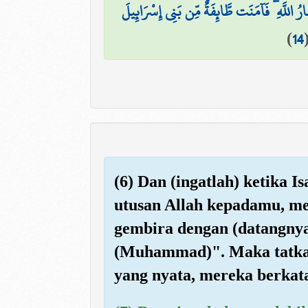
ُ اللَّهِ ۖ فَآمَنَت طَّائِفَةٌ مِّن بَنِي إِسْرَائِيلَ
)
14
(6) Dan (ingatlah) ketika 
utusan Allah kepadamu, me
gembira dengan (datangny
(Muhammad)". Maka tatkal
yang nyata, mereka berkata