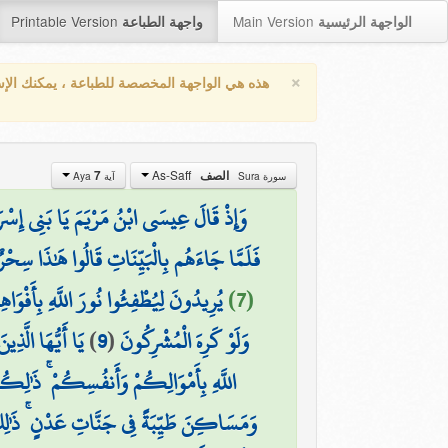
Printable Version
Main Version
الواجهة الرئيسية
واجهة الطباعة
×
هذه هي الواجهة المخصصة للطباعة ، يمكنك الإ
As-Saff
7
الصف
سورة Sura
آية Aya
وَإِذْ قَالَ عِيسَى ابْنُ مَرْيَمَ يَا بَنِي إِسْرَ ۖ
فَلَمَّا جَاءَهُم بِالْبَيِّنَاتِ قَالُوا هَٰذَا سِحْرٌ
يُرِيدُونَ لِيُطْفِئُوا نُورَ اللَّهِ بِأَفْوَاهِهِ
(7)
يَا أَيُّهَا الَّذ
)
9
(
وَلَوْ كَرِهَ الْمُشْرِكُونَ
اللَّهِ بِأَمْوَالِكُمْ وَأَنفُسِكُمْ ۚ ذَٰلِكُ
وَمَسَاكِنَ طَيِّبَةً فِي جَنَّاتِ عَدْنٍ ۚ ذَٰلِكَ