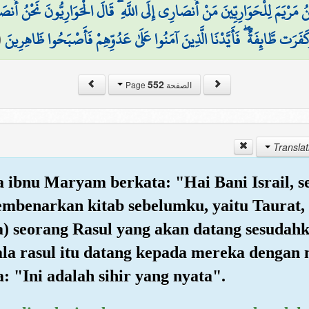
رْيَمَ لِلْحَوَارِيِّينَ مَنْ أَنصَارِي إِلَى اللَّهِ ۖ قَالَ الْحَوَارِيُّونَ نَحْنُ أَنصَار
(
َفَرَت طَّائِفَةٌ ۖ فَأَيَّدْنَا الَّذِينَ آمَنُوا عَلَىٰ عَدُوِّهِمْ فَأَصْبَحُوا ظَاهِرِينَ
552
الصفحة Page
Isa ibnu Maryam berkata: "Hai Bani Israil,
mbenarkan kitab sebelumku, yaitu Taurat
a) seorang Rasul yang akan datang sesuda
a rasul itu datang kepada mereka dengan
: "Ini adalah sihir yang nyata".