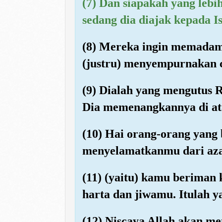
(7) Dan siapakah yang leb
sedang dia diajak kepada 
(8) Mereka ingin memadamk
(justru) menyempurnakan 
(9) Dialah yang mengutus
Dia memenangkannya di at
(10) Hai orang-orang yang
menyelamatkanmu dari aza
(11) (yaitu) kamu beriman 
harta dan jiwamu. Itulah y
(12) Niscaya Allah akan 