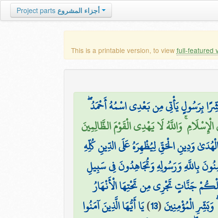
Project parts
أجزاء المشروع
This is a printable version, to view
full-featured 
ُبَشِّرًا بِرَسُولٍ يَأْتِي مِن بَعْدِي اسْمُهُ أَحْمَدُ
الْإِسْلَامِ ۚ وَاللَّهُ لَا يَهْدِي الْقَوْمَ الظَّالِمِينَ
ْهُدَىٰ وَدِينِ الْحَقِّ لِيُظْهِرَهُ عَلَى الدِّينِ كُلِّهِ
ِنُونَ بِاللَّهِ وَرَسُولِهِ وَتُجَاهِدُونَ فِي سَبِيلِ
كُمْ جَنَّاتٍ تَجْرِي مِن تَحْتِهَا الْأَنْهَارُ
يَا أَيُّهَا الَّذِينَ آمَنُوا
)
13
(
وَبَشِّرِ الْمُؤْمِنِينَ