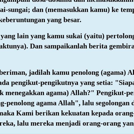
ai-sungai; dan (memasukkan kamu) ke tempa
 keberuntungan yang besar.
 yang lain yang kamu sukai (yaitu) pertolon
ktunya). Dan sampaikanlah berita gembir
 beriman, jadilah kamu penolong (agama) Al
da pengikut-pengikutnya yang setia: "Sia
k menegakkan agama) Allah?" Pengikut-peng
-penolong agama Allah", lalu segolongan d
; maka Kami berikan kekuatan kepada oran
eka, lalu mereka menjadi orang-orang ya