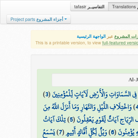
tafasir
التفاسيــر
Translations
Project parts
أجزاء المشروع
زات المشروع
عبر
الواجهة الرئيسية
This is a printable version, to view
full-featured versi
)
3
(
َ فِي السَّمَاوَاتِ وَالْأَرْضِ لَآيَاتٍ لِّلْمُؤْمِنِينَ
وَاخْتِلَافِ اللَّيْلِ وَالنَّهَارِ وَمَا أَنزَلَ اللَّهُ مِنَ
)
تِلْكَ آيَاتُ
)
5
(
 الرِّيَاحِ آيَاتٌ لِّقَوْمٍ يَعْقِلُونَ
يَسْمَعُ
)
7
(
وَيْلٌ لِّكُلِّ أَفَّاكٍ أَثِيمٍ
)
6
(
هِ يُؤْمِنُونَ