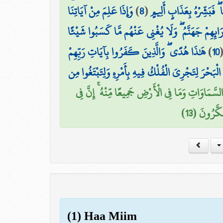
وَإِذَا عَلِمَ مِنْ آيَاتِنَا
)
8
(
 ۖ فَبَشِّرْهُ بِعَذَابٍ أَلِيمٍ
َائِهِمْ جَهَنَّمُ ۖ وَلَا يُغْنِي عَنْهُم مَّا كَسَبُوا شَيْئًا
هَٰذَا هُدًى ۖ وَالَّذِينَ كَفَرُوا بِآيَاتِ رَبِّهِمْ
)
10
۞ َحْرَ لِتَجْرِيَ الْفُلْكُ فِيهِ بِأَمْرِهِ وَلِتَبْتَغُوا مِن
َّمَاوَاتِ وَمَا فِي الْأَرْضِ جَمِيعًا مِّنْهُ ۚ إِنَّ فِي
َكَّرُونَ (13
(1) Haa Miim