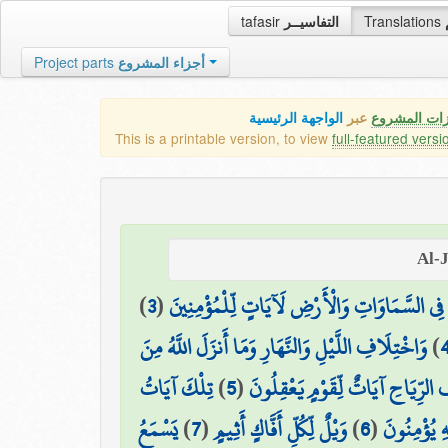
tafasir
التفاسيــر
Translations
Project parts
أجزاء المشروع
الواجهة الرئيسية
عبر
كافة مميزات
This is a printable version, to view
full-featured versi
)
3
(
إِنَّ فِي السَّمَاوَاتِ وَالْأَرْضِ لَآيَاتٍ لِّلْمُؤْمِن
وَاخْتِلَافِ اللَّيْلِ وَالنَّهَارِ وَمَا أَنزَلَ اللَّهُ مِنَ
)
تِلْكَ آيَاتُ
)
5
(
السَّمَاءِ مِن رِّزْقٍ فَأَحْيَا بِهِ ال
يَسْمَعُ
)
7
(
وَيْلٌ لِّكُلِّ أَفَّاكٍ أَثِيمٍ
)
6
(
اللَّهِ نَتْلُ