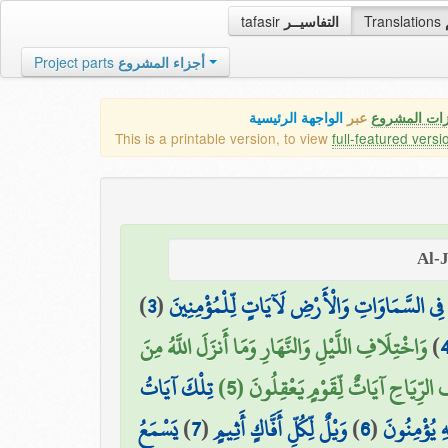
tafasir
التفاسيــر
Translations
Project parts
أجزاء المشروع
الواجهة الرئيسية
عبر
كافة مميزات
This is a printable version, to view
full-featured versi
)
3
(
إِنَّ فِي السَّمَاوَاتِ وَالْأَرْضِ لَآيَاتٍ لِّلْمُؤْمِن
وَاخْتِلَافِ اللَّيْلِ وَالنَّهَارِ وَمَا أَنزَلَ اللَّهُ مِنَ
)
تِلْكَ آيَاتُ
السَّمَاءِ مِن رِّزْقٍ فَأَحْيَا بِهِ الْأَ
يَسْمَعُ
)
7
(
وَيْلٌ لِّكُلِّ أَفَّاكٍ أَثِيمٍ
)
6
(
اللَّهِ نَتْلُ